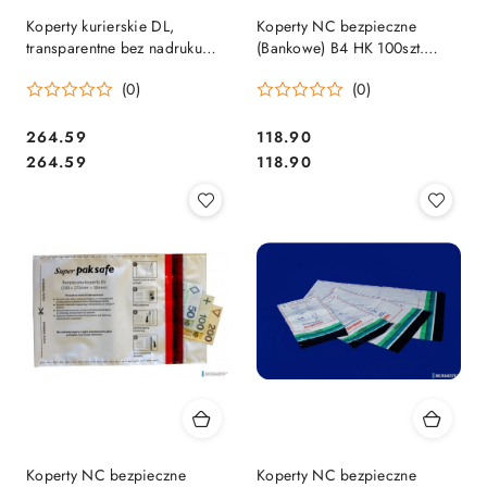
Koperty kurierskie DL,
Koperty NC bezpieczne
transparentne bez nadruku
(Bankowe) B4 HK 100szt.
(1000szt) PRZYLGI NC
55438097
(0)
(0)
KOPERTY 055940/66138097
Cena:
Cena:
264.59
118.90
Cena:
Cena:
264.59
118.90
Koperty NC bezpieczne
Koperty NC bezpieczne