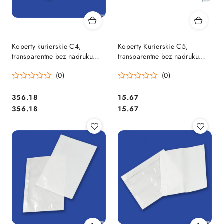
Koperty kurierskie C4,
Koperty Kurierskie C5,
transparentne bez nadruku
transparentne bez nadruku
(500szt) PRZYLGI NC
(100szt) PRZYLGI
(0)
(0)
KOPERTY 66338097
Cena:
Cena:
356.18
15.67
Cena:
Cena:
356.18
15.67