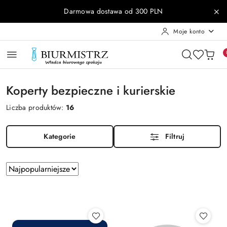
Przejdź do treści głównej
Przejdź do wyszukiwarki
Przejdź do moje konto
Przejdź do menu głównego
Przejdź do stopki
Darmowa dostawa od 300 PLN
Moje konto
Koperty bezpieczne i kurierskie
Liczba produktów:
16
Kategorie
Filtruj
Zastosowano
Sortuj
według
sortowanie:
Najpopularniejsze.