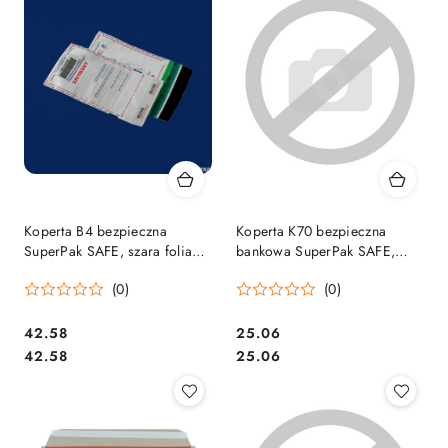
Koperta B4 bezpieczna
Koperta K70 bezpieczna
SuperPak SAFE, szara folia
bankowa SuperPak SAFE,
(50) NC Koperty 59138098
szara folia (50) NC Koperty
(0)
(0)
55038098
Cena:
Cena:
42.58
25.06
Cena:
Cena:
42.58
25.06