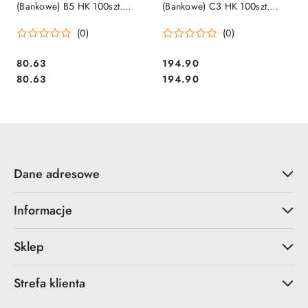
(Bankowe) B5 HK 100szt.
(Bankowe) C3 HK 100szt.
białe/szare 55238097
55638097
(0)
(0)
Cena:
Cena:
80.63
194.90
Cena:
Cena:
80.63
194.90
Dane adresowe
Informacje
Sklep
Strefa klienta