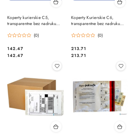
Koperty kurierskie C5,
Koperty Kurierskie C6,
transparentne bez nadruku
transparentne bez nadruku
(500szt) PRZYLGI NC
(1000szt.) PRZYLGI NC
(0)
(0)
KOPERTY 66238097
KOPERTY 66038097
Cena:
Cena:
142.47
213.71
Cena:
Cena:
142.47
213.71