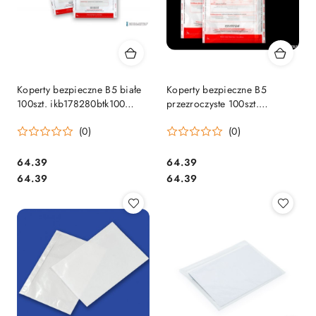
Koperty bezpieczne B5 białe
Koperty bezpieczne B5
100szt. ikb178280btk100
przezroczyste 100szt.
EMERSON
ikb178280ptk EMERSON
(0)
(0)
Cena:
Cena:
64.39
64.39
Cena:
Cena:
64.39
64.39