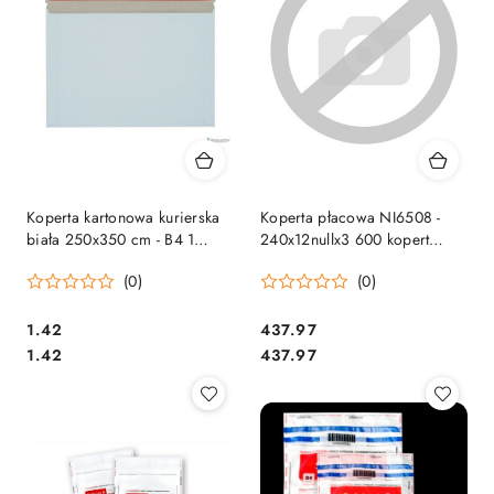
Koperta kartonowa kurierska
Koperta płacowa NI6508 -
biała 250x350 cm - B4 1
240x12nullx3 600 kopert
sztuka
karton EMERSON SALE
(0)
(0)
Cena:
Cena:
1.42
437.97
Cena:
Cena:
1.42
437.97