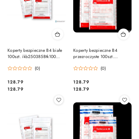
Koperty bezpieczne B4 białe
Koperty bezpieczne B4
100szt. ikb250385Btk100
przezroczyste 100szt.
EMERSON
ikb250385ptk EMERSON
(0)
(0)
Cena:
Cena:
128.79
128.79
Cena:
Cena:
128.79
128.79