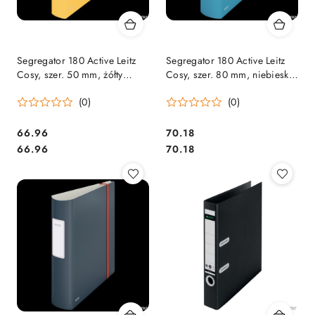
Segregator 180 Active Leitz
Segregator 180 Active Leitz
Cosy, szer. 50 mm, żółty
Cosy, szer. 80 mm, niebieski
10390019 .
10380061 .
(0)
(0)
Cena:
Cena:
66.96
70.18
Cena:
Cena:
66.96
70.18