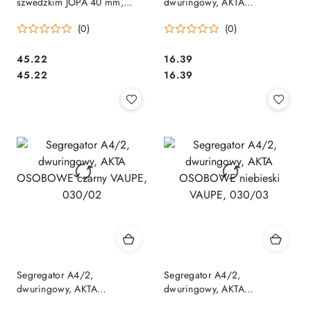
szwedzkim JOPA 40 mm,
dwuringowy, AKTA
Esselte, 68228
OSOBOWE bordowy VAUPE,
(0)
(0)
030/18
Cena:
Cena:
45.22
16.39
Cena:
Cena:
45.22
16.39
Segregator A4/2,
Segregator A4/2,
dwuringowy, AKTA
dwuringowy, AKTA
OSOBOWE czarny VAUPE,
OSOBOWE niebieski VAUPE,