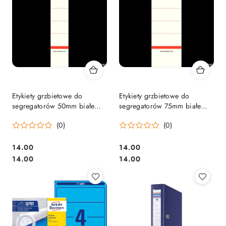
Etykiety grzbietowe do
Etykiety grzbietowe do
segregatorów 50mm białe
segregatorów 75mm białe
10szt ESSELTE 810811
10szt ESSELTE 810801
(0)
(0)
Cena:
Cena:
14.00
14.00
Cena:
Cena:
14.00
14.00