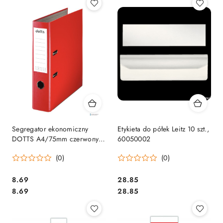
Segregator ekonomiczny
Etykieta do półek Leitz 10 szt.,
DOTTS A4/75mm czerwony
60050002
(627603)
(0)
(0)
Cena:
Cena:
8.69
28.85
Cena:
Cena:
8.69
28.85