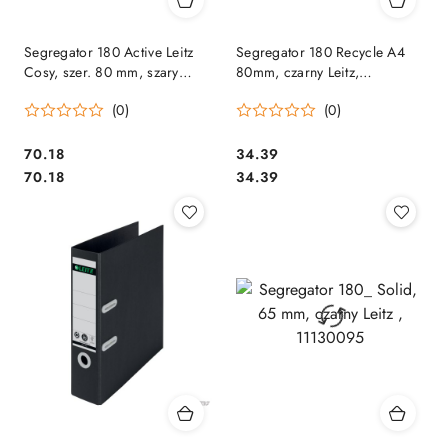
Segregator 180 Active Leitz
Segregator 180 Recycle A4
Cosy, szer. 80 mm, szary
80mm, czarny Leitz,
10380089 .
10190095
(0)
(0)
Cena:
Cena:
70.18
34.39
Cena:
Cena:
70.18
34.39