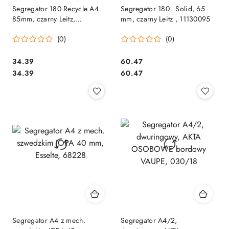
Segregator 180 Recycle A4
Segregator 180_ Solid, 65
85mm, czarny Leitz,
mm, czarny Leitz , 11130095
10180095
(0)
(0)
Cena:
Cena:
34.39
60.47
Cena:
Cena:
34.39
60.47
Segregator A4 z mech.
Segregator A4/2,