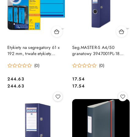
Etykiety na segregatory 61 x
Seg.MASTER-S A4/50
192 mm, trwałe etykiety
granatowy 3947001PL-18
papierowe, niebieskie etykiety
DONAU
(0)
(0)
do segregatora 100 ark. /
op., Avery L4767-1
Cena:
Cena:
244.63
17.54
Cena:
Cena:
244.63
17.54