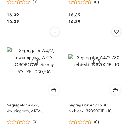
(0)
(0)
030/02
030/03
Cena:
Cena:
16.39
16.39
Cena:
Cena:
16.39
16.39
Segregator A4/2,
Segregator A4/2r/30
dwuringowy, AKTA
niebieski 3932001PL-10
OSOBOWE zielony VAUPE,
(0)
(0)
030/06