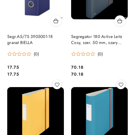
Segr.A5/75 3905001-18
Segregator 180 Active Leitz
granat BIELLA
Cosy, szer. 50 mm, szary
10390089 .
(0)
(0)
Cena:
Cena:
17.75
70.18
Cena:
Cena:
17.75
70.18