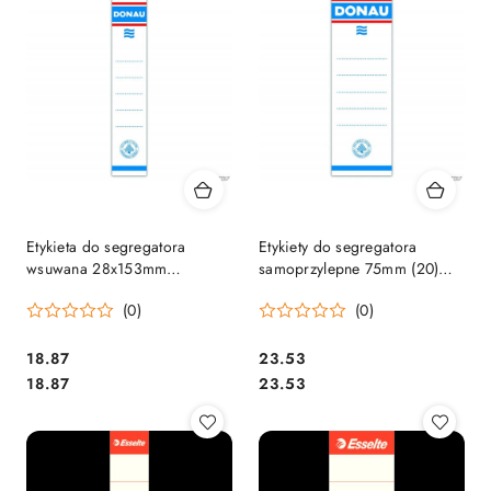
Etykieta do segregatora
Etykiety do segregatora
wsuwana 28x153mm
samoprzylepne 75mm (20)
dwustronna A4/5(20)
8375920 DONAU
(0)
(0)
DONAU 8350920
Cena:
Cena:
18.87
23.53
Cena:
Cena:
18.87
23.53