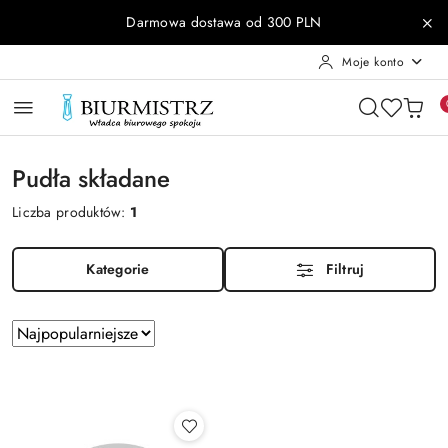
Przejdź do treści głównej
Przejdź do wyszukiwarki
Przejdź do moje konto
Przejdź do menu głównego
Przejdź do stopki
Darmowa dostawa od 300 PLN
Moje konto
Pudła składane
Liczba produktów:
1
Kategorie
Filtruj
Zastosowano
Sortuj
według
sortowanie:
Najpopularniejsze.