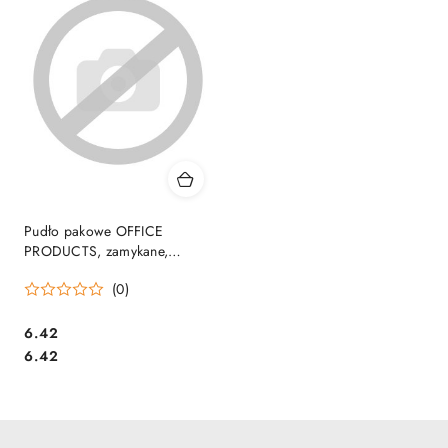
Pudło pakowe OFFICE
PRODUCTS, zamykane,
627x367x66mm, typ InP A,
(0)
szare, 15052511-10
Cena:
6.42
Cena:
6.42