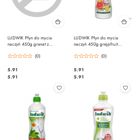
LUDWIK Płyn do mycia
LUDWIK Płyn do mycia
naczyń 450g granat z
naczyń 450g grejpfruit
werbeną 028324
028263
(0)
(0)
Cena:
Cena:
5.91
5.91
Cena:
Cena:
5.91
5.91