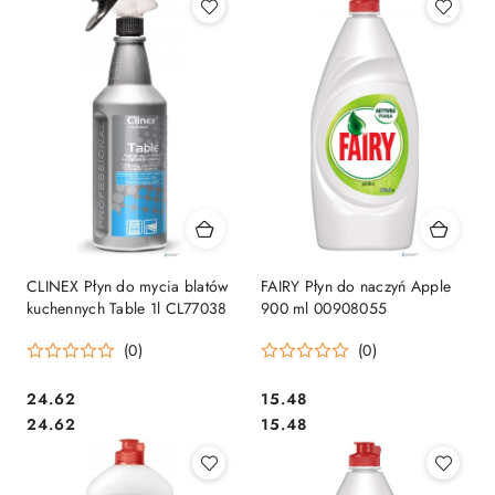
CLINEX Płyn do mycia blatów
FAIRY Płyn do naczyń Apple
kuchennych Table 1l CL77038
900 ml 00908055
(0)
(0)
Cena:
Cena:
24.62
15.48
Cena:
Cena:
24.62
15.48