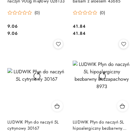
naczyń 900g miętowy 028133
balsam z aloesem 43685
(0)
(0)
Cena:
Cena:
9.06
41.84
Cena:
Cena:
9.06
41.84
LUDWIK Płyn do naczyń 5L
LUDWIK Płyn do naczyń 5L
cytrynowy 30167
hipoalergiczny bezbarwny
bezzapachowy 8973