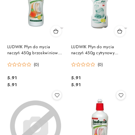
LUDWIK Płyn do mycia
LUDWIK Płyn do mycia
naczyń 450g brzoskwiniowy z
naczyń 450g cytrynowy
lanoliną 28249
028850
(0)
(0)
Cena:
Cena:
5.91
5.91
Cena:
Cena:
5.91
5.91