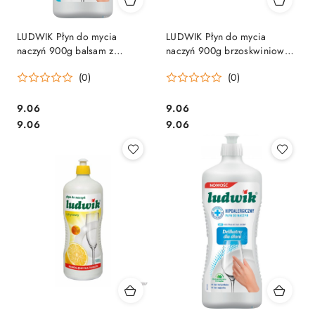
LUDWIK Płyn do mycia
LUDWIK Płyn do mycia
naczyń 900g balsam z
naczyń 900g brzoskwiniowy z
aloesem 028171
lanoliną 28256
(0)
(0)
Cena:
Cena:
9.06
9.06
Cena:
Cena:
9.06
9.06