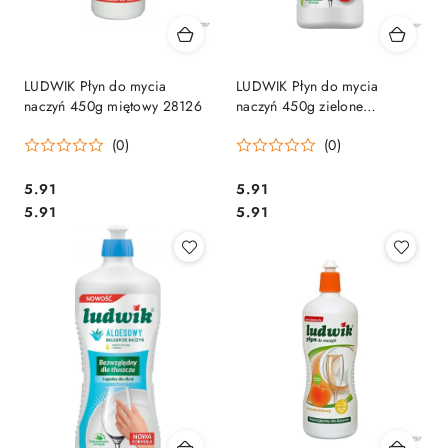
LUDWIK Płyn do mycia
LUDWIK Płyn do mycia
naczyń 450g miętowy 28126
naczyń 450g zielone
jabłuszko 28119
(0)
(0)
Cena:
Cena:
5.91
5.91
Cena:
Cena:
5.91
5.91