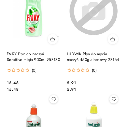
FAIRY Płyn do naczyń
LUDWIK Płyn do mycia
Sensitive mięta 900ml 958130
naczyń 450g aloesowy 28164
(0)
(0)
Cena:
Cena:
15.48
5.91
Cena:
Cena:
15.48
5.91