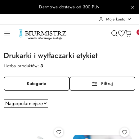
Przejdź do treści głównej
Przejdź do wyszukiwarki
Przejdź do moje konto
Przejdź do menu głównego
Przejdź do stopki
Darmowa dostawa od 300 PLN
Moje konto
Drukarki i wytłaczarki etykiet
Liczba produktów:
3
Kategorie
Filtruj
Zastosowano
Sortuj
według
sortowanie:
Najpopularniejsze.