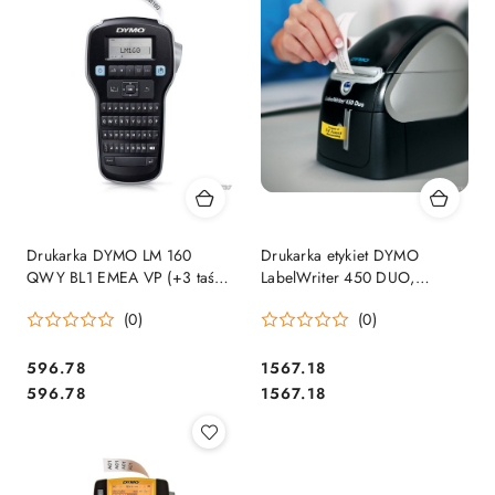
Drukarka DYMO LM 160
Drukarka etykiet DYMO
QWY BL1 EMEA VP (+3 taśmy
LabelWriter 450 DUO,
D1) 2142267/2181011
S0838920 SALE
(0)
(0)
Cena:
Cena:
596.78
1567.18
Cena:
Cena:
596.78
1567.18