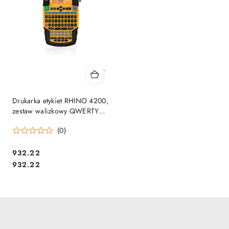
Drukarka etykiet RHINO 4200,
zestaw walizkowy QWERTY
1852995 DYMO SALE
(0)
Cena:
932.22
Cena:
932.22