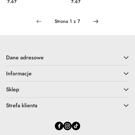
Cena:
Cena:
7.67
7.67
Dane adresowe
Informacje
Sklep
Strefa klienta