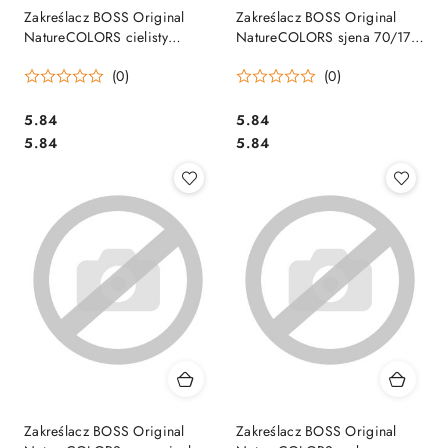
Zakreślacz BOSS Original
Zakreślacz BOSS Original
NatureCOLORS cielisty
NatureCOLORS sjena 70/175
70/186 STABILO
STABILO
(0)
(0)
Cena:
Cena:
5.84
5.84
Cena:
Cena:
5.84
5.84
Zakreślacz BOSS Original
Zakreślacz BOSS Original