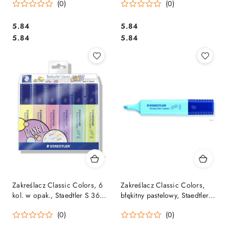
(0)
(0)
Cena:
Cena:
5.84
5.84
Cena:
Cena:
5.84
5.84
Zakreślacz Classic Colors, 6
Zakreślacz Classic Colors,
kol. w opak., Staedtler S 364
błękitny pastelowy, Staedtler S
CWP6
364 C-305
(0)
(0)