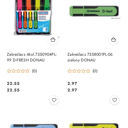
Zakreślacz 4kol.7350904PL-
Zakreślacz 7358001PL-06
99 D-FRESH DONAU
zielony DONAU
(0)
(0)
Cena:
Cena:
22.55
2.97
Cena:
Cena:
22.55
2.97