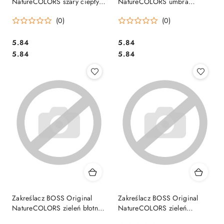
NatureCOLORS szary ciepły
NatureCOLORS umbra
70/193 STABILO
70/165 STABILO
(0)
(0)
Cena:
Cena:
5.84
5.84
Cena:
Cena:
5.84
5.84
Zakreślacz BOSS Original
Zakreślacz BOSS Original
NatureCOLORS zieleń błotna
NatureCOLORS zieleń
70/137 STABILO
ziemista 70/163 STABILO