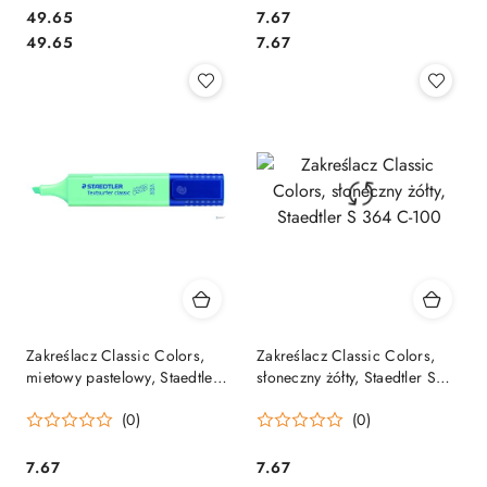
Cena:
Cena:
49.65
7.67
Cena:
Cena:
49.65
7.67
Zakreślacz Classic Colors,
Zakreślacz Classic Colors,
mietowy pastelowy, Staedtler
słoneczny żółty, Staedtler S
S 364 C-505
364 C-100
(0)
(0)
Cena:
Cena:
7.67
7.67