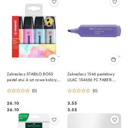
Zakreslacz STABILO BOSS
Zakreślacz 1546 pastelowy
pastel etui 4 szt nowe kolory
LILAC 154656 FC FABER-
70/4-4
CASTELL (X) SALE
(0)
(0)
Cena:
Cena:
26.10
3.55
Cena:
Cena:
26.10
3.55