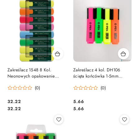
Zakreślacz 1548 8 Kol.
Zakreślacz 4 kol. DH106
Neonowych opakowanie
ścięta końcówka 1-5mm
Kartonowe Faber-castell
OPEN
(0)
(0)
Cena:
Cena:
32.22
5.66
Cena:
Cena:
32.22
5.66