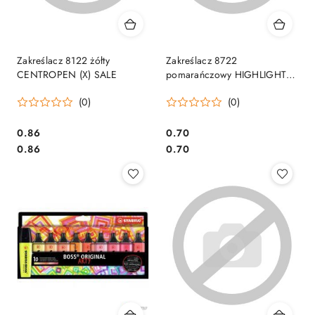
Zakreślacz 8122 żółty
Zakreślacz 8722
CENTROPEN (X) SALE
pomarańczowy HIGHLIGHTER
CENTROPEN SALE
(0)
(0)
Cena:
Cena:
0.86
0.70
Cena:
Cena:
0.86
0.70