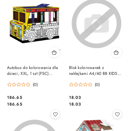
Autobus do kolorowania dla
Blok kolorowanek z
dzieci, XXL, 1 szt (FSC)
naklejkami A4/40 BB KIDS
100130976 FELLOWES
Interdruk
(0)
(0)
Cena:
Cena:
186.65
18.03
Cena:
Cena:
186.65
18.03