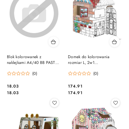
Blok kolorowanek z
Domek do kolorowania
naklejkami A4/40 BB PASTEL
rozmiar L, 2w1
Interdruk
cukiernia&kawiarnia, 1 szt
(0)
(0)
(FSC) 100053827 FELLOWES
Cena:
Cena:
18.03
174.91
Cena:
Cena:
18.03
174.91