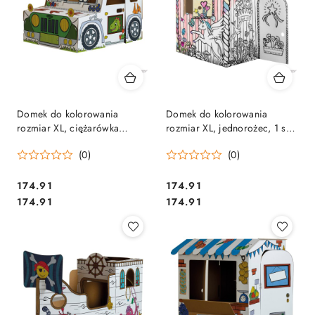
Domek do kolorowania
Domek do kolorowania
rozmiar XL, ciężarówka
rozmiar XL, jednorożec, 1 szt
dinozaur, 1 szt (FSC)
(FSC) 100142504 FELLOWES
(0)
(0)
100142509 FELLOWES
Cena:
Cena:
174.91
174.91
Cena:
Cena:
174.91
174.91