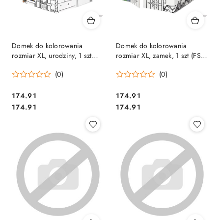
Domek do kolorowania
Domek do kolorowania
rozmiar XL, urodziny, 1 szt
rozmiar XL, zamek, 1 szt (FSC)
(FSC) 100142505 FELLOWES
100142506 FELLOWES
(0)
(0)
Cena:
Cena:
174.91
174.91
Cena:
Cena:
174.91
174.91