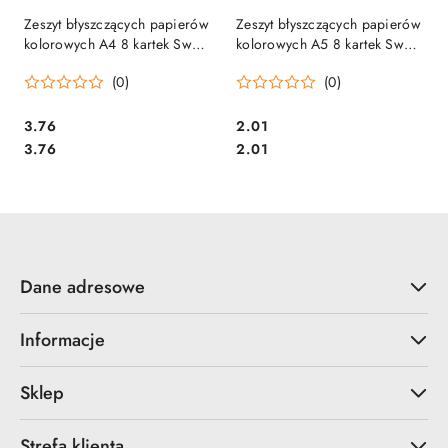
Zeszyt błyszczących papierów
Zeszyt błyszczących papierów
kolorowych A4 8 kartek Sweet
kolorowych A5 8 kartek Sweet
Colours 09484 KOMA-PLAST
Colours 09453 KOMA-PLAST
(0)
(0)
Cena:
Cena:
3.76
2.01
Cena:
Cena:
3.76
2.01
Dane adresowe
Informacje
Sklep
Strefa klienta