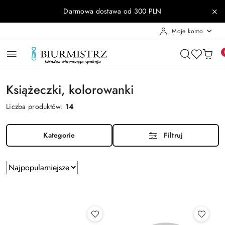
Przejdź do treści głównej
Przejdź do wyszukiwarki
Przejdź do moje konto
Przejdź do menu głównego
Przejdź do stopki
Darmowa dostawa od 300 PLN
Moje konto
Książeczki, kolorowanki
Liczba produktów:
14
Kategorie
Filtruj
Zastosowano
Sortuj
według
sortowanie:
Najpopularniejsze.