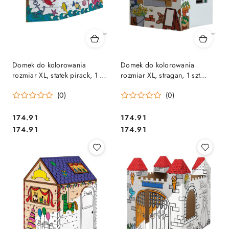
Domek do kolorowania
Domek do kolorowania
rozmiar XL, statek pirack, 1 szt
rozmiar XL, stragan, 1 szt
(FSC) 100142508 FELLOWES
(FSC) 100142507 FELLOWES
(0)
(0)
Cena:
Cena:
174.91
174.91
Cena:
Cena:
174.91
174.91