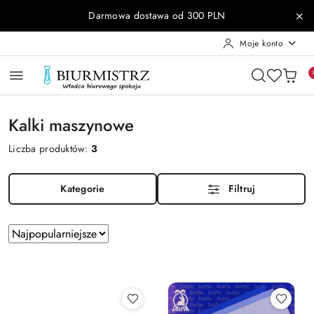
Przejdź do treści głównej
Przejdź do wyszukiwarki
Przejdź do moje konto
Przejdź do menu głównego
Przejdź do stopki
Darmowa dostawa od 300 PLN
Moje konto
Kalki maszynowe
Liczba produktów:
3
Kategorie
Filtruj
Zastosowano
Sortuj
według
sortowanie:
Najpopularniejsze.