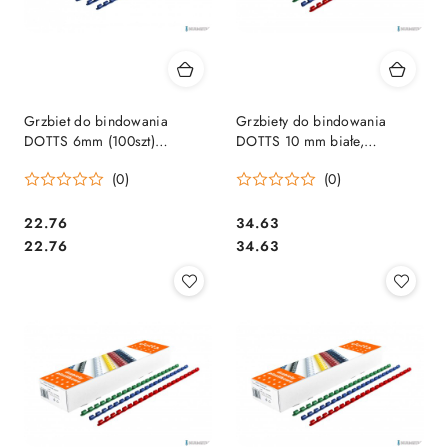
Grzbiet do bindowania
Grzbiety do bindowania
DOTTS 6mm (100szt)
DOTTS 10 mm białe,
niebieski
opakowanie 100 szt.
(0)
(0)
Cena:
Cena:
22.76
34.63
Cena:
Cena:
22.76
34.63