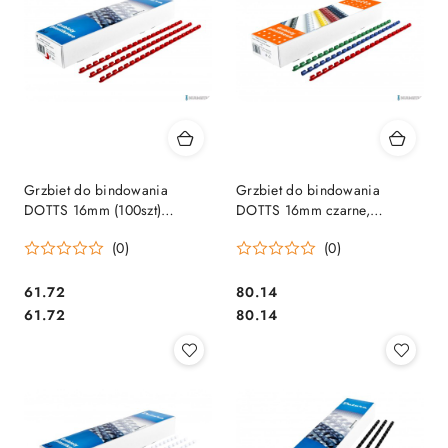
Grzbiet do bindowania
Grzbiet do bindowania
DOTTS 16mm (100szt)
DOTTS 16mm czarne,
czerwony
opakowanie 100 szt.
(0)
(0)
Cena:
Cena:
61.72
80.14
Cena:
Cena:
61.72
80.14