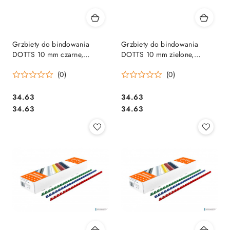
Grzbiety do bindowania
Grzbiety do bindowania
DOTTS 10 mm czarne,
DOTTS 10 mm zielone,
opakowanie 100 szt.
opakowanie 100 szt.
(0)
(0)
Cena:
Cena:
34.63
34.63
Cena:
Cena:
34.63
34.63