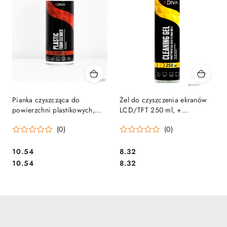
Pianka czyszcząca do
Żel do czyszczenia ekranów
powierzchni plastikowych,
LCD/TFT 250 ml, +
400 ml, ADIVA
ściereczka mikrofibra
(0)
(0)
niebieska 15x18cm ADIVA
Cena:
Cena:
10.54
8.32
Cena:
Cena:
10.54
8.32