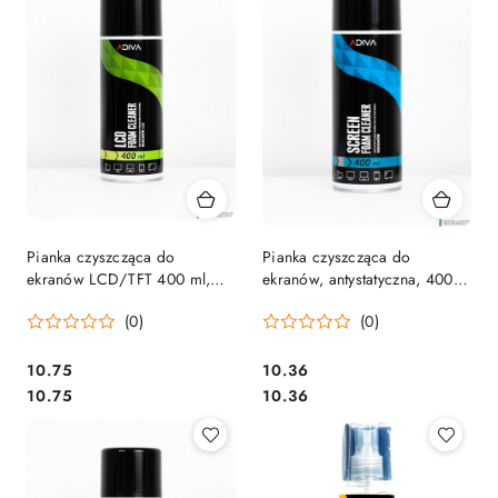
Pianka czyszcząca do
Pianka czyszcząca do
ekranów LCD/TFT 400 ml,
ekranów, antystatyczna, 400
ADIVA
ml, ADIVA
(0)
(0)
Cena:
Cena:
10.75
10.36
Cena:
Cena:
10.75
10.36