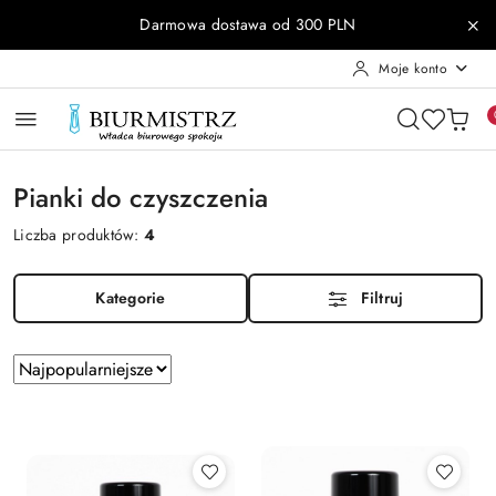
Przejdź do treści głównej
Przejdź do wyszukiwarki
Przejdź do moje konto
Przejdź do menu głównego
Przejdź do stopki
Darmowa dostawa od 300 PLN
Moje konto
Pianki do czyszczenia
Liczba produktów:
4
Kategorie
Filtruj
Zastosowano
Sortuj
według
sortowanie:
Najpopularniejsze.