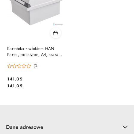
Kartoteka z wiekiem HAN
Kartei, polistyren, A4, szara
HN95411-13 SALE
(0)
Cena:
141.05
Cena:
141.05
Dane adresowe