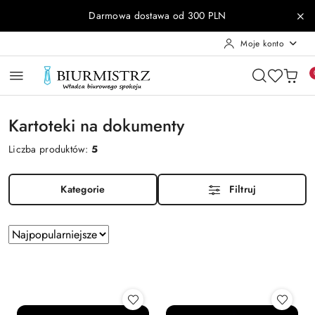
Przejdź do treści głównej
Przejdź do wyszukiwarki
Przejdź do moje konto
Przejdź do menu głównego
Przejdź do stopki
Darmowa dostawa od 300 PLN
Moje konto
Kartoteki na dokumenty
Liczba produktów:
5
Kategorie
Filtruj
Zastosowano
Sortuj
według
sortowanie:
Najpopularniejsze.