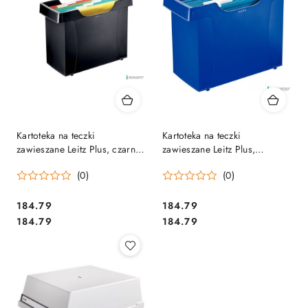
Kartoteka na teczki
Kartoteka na teczki
zawieszane Leitz Plus, czarny,
zawieszane Leitz Plus,
19930395
niebieski, 19930335
(0)
(0)
Cena:
Cena:
184.79
184.79
Cena:
Cena:
184.79
184.79