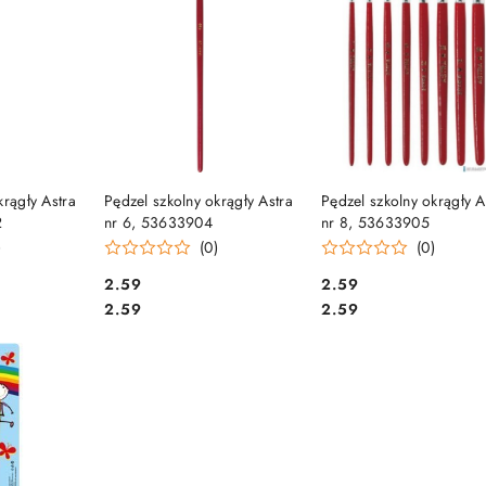
SZYKA
DO KOSZYKA
DO KOSZYKA
krągły Astra
Pędzel szkolny okrągły Astra
Pędzel szkolny okrągły A
2
nr 6, 53633904
nr 8, 53633905
)
(0)
(0)
Cena:
Cena:
2.59
2.59
Cena:
Cena:
2.59
2.59