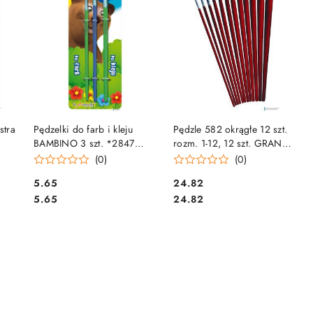
DO KOSZYKA
DO KOSZYKA
stra
Pędzelki do farb i kleju
Pędzle 582 okrągłe 12 szt.
BAMBINO 3 szt. *2847
rozm. 1-12, 12 szt. GRAND
ST.MAJEWSKI
170-1414
(0)
(0)
Cena:
Cena:
5.65
24.82
Cena:
Cena:
5.65
24.82