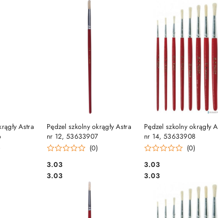
e.
SZYKA
DO KOSZYKA
DO KOSZYKA
krągły Astra
Pędzel szkolny okrągły Astra
Pędzel szkolny okrągły A
6
nr 12, 53633907
nr 14, 53633908
)
(0)
(0)
Cena:
Cena:
3.03
3.03
Cena:
Cena:
3.03
3.03