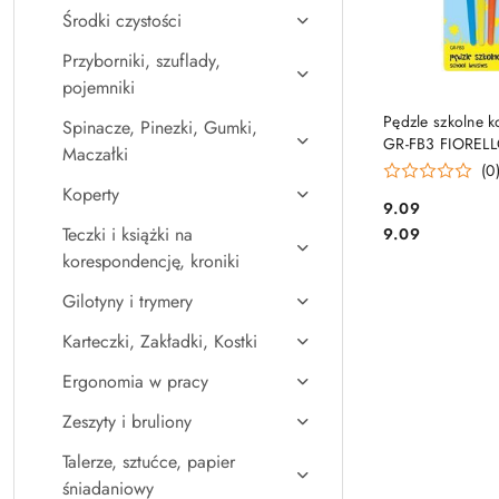
Środki czystości
Przyborniki, szuflady,
pojemniki
DO KO
Pędzle szkolne 
Spinacze, Pinezki, Gumki,
GR-FB3 FIORELL
Maczałki
trzech pędzli, 
(0
2256
Koperty
Cena:
9.09
Cena:
Teczki i książki na
9.09
korespondencję, kroniki
Gilotyny i trymery
Karteczki, Zakładki, Kostki
Ergonomia w pracy
Zeszyty i bruliony
Talerze, sztućce, papier
śniadaniowy