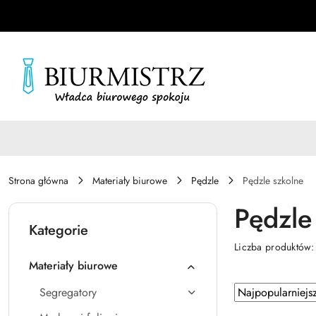
Przejdź do treści głównej
Przejdź do wyszukiwarki
Przejdź do moje konto
Przejdź do menu głównego
Przejdź do stopki
Strona główna
Materiały biurowe
Pędzle
Pędzle szkolne
Pędzle
Kategorie
Liczba produktów
Materiały biurowe
Zastosowano
Sortuj
Segregatory
według
sortowanie: