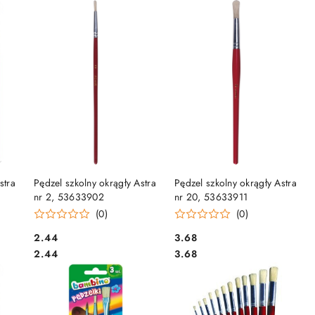
DO KOSZYKA
DO KOSZYKA
stra
Pędzel szkolny okrągły Astra
Pędzel szkolny okrągły Astra
nr 2, 53633902
nr 20, 53633911
(0)
(0)
Cena:
Cena:
2.44
3.68
Cena:
Cena:
2.44
3.68