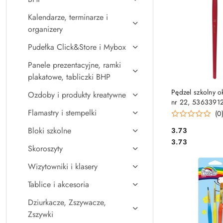
Kalendarze, terminarze i
organizery
Pudełka Click&Store i Mybox
Panele prezentacyjne, ramki
plakatowe, tabliczki BHP
DO KO
Pędzel szkolny o
Ozdoby i produkty kreatywne
nr 22, 5363391
Flamastry i stempelki
(0
Bloki szkolne
Cena:
3.73
Cena:
3.73
Skoroszyty
Wizytowniki i klasery
Tablice i akcesoria
Dziurkacze, Zszywacze,
Zszywki