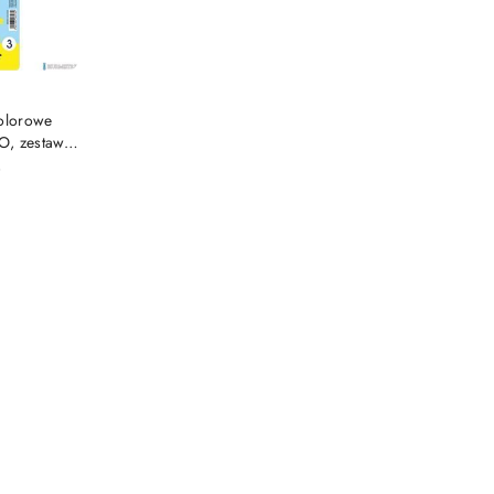
SZYKA
kolorowe
O, zestaw
GRAND 170-
)