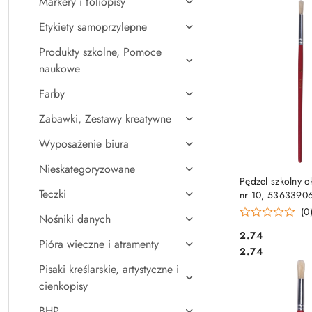
Markery i foliopisy
Najpopularniejsz
Etykiety samoprzylepne
Produkty szkolne, Pomoce
naukowe
Farby
Zabawki, Zestawy kreatywne
Wyposażenie biura
Nieskategoryzowane
DO KO
Pędzel szkolny o
Teczki
nr 10, 5363390
(0
Nośniki danych
Cena:
2.74
Pióra wieczne i atramenty
Cena:
2.74
Pisaki kreślarskie, artystyczne i
cienkopisy
BHP