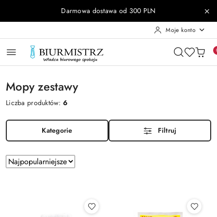
Przejdź do treści głównej
Przejdź do wyszukiwarki
Przejdź do moje konto
Przejdź do menu głównego
Przejdź do stopki
Darmowa dostawa od 300 PLN
Moje konto
Mopy zestawy
Liczba produktów:
6
Kategorie
Filtruj
Zastosowano
Sortuj
według
sortowanie:
Najpopularniejsze.