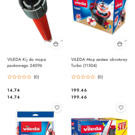
VILEDA Kij do mopa
VILEDA Mop zestaw obrotowy
paskowego 24096
Turbo (11504)
(0)
(0)
Cena:
Cena:
14.74
199.46
Cena:
Cena:
14.74
199.46