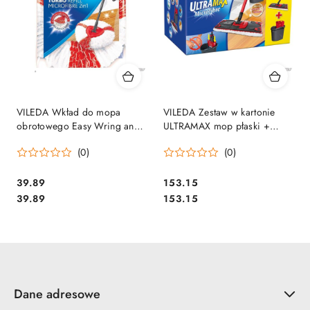
VILEDA Wkład do mopa
VILEDA Zestaw w kartonie
obrotowego Easy Wring and
ULTRAMAX mop płaski +
Clean Turbo 2w1 (11506)
wiadro + kij 11508
(0)
(0)
Cena:
Cena:
39.89
153.15
Cena:
Cena:
39.89
153.15
Dane adresowe