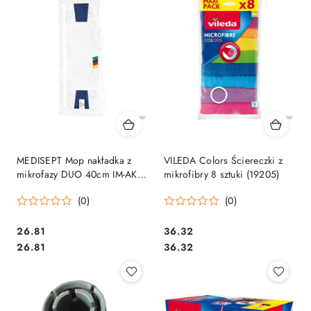
MEDISEPT Mop nakładka z
VILEDA Colors Ściereczki z
mikrofazy DUO 40cm IM-AKC-
mikrofibry 8 sztuki (19205)
0007B
(0)
(0)
Cena:
Cena:
26.81
36.32
Cena:
Cena:
26.81
36.32