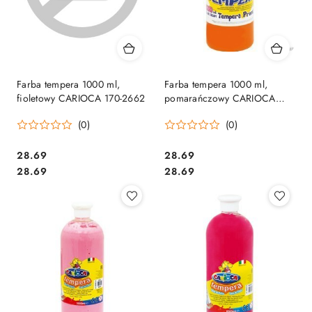
Farba tempera 1000 ml,
Farba tempera 1000 ml,
fioletowy CARIOCA 170-2662
pomarańczowy CARIOCA
170-1448 /170-2644
(0)
(0)
Cena:
Cena:
28.69
28.69
Cena:
Cena:
28.69
28.69