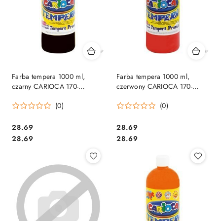
Farba tempera 1000 ml,
Farba tempera 1000 ml,
czarny CARIOCA 170-
czerwony CARIOCA 170-
1443/170-2642
1444/170-2643
(0)
(0)
Cena:
Cena:
28.69
28.69
Cena:
Cena:
28.69
28.69