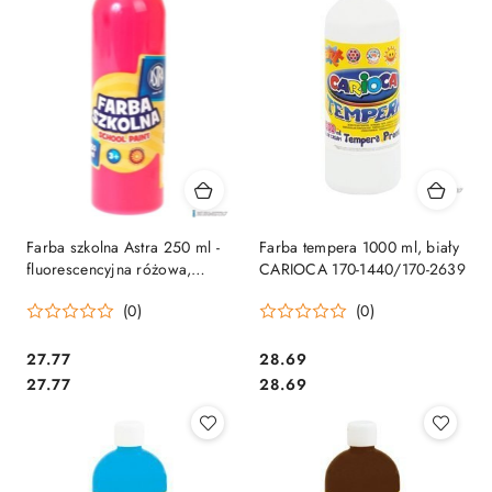
Farba szkolna Astra 250 ml -
Farba tempera 1000 ml, biały
fluorescencyjna różowa,
CARIOCA 170-1440/170-2639
301217032
(0)
(0)
Cena:
Cena:
27.77
28.69
Cena:
Cena:
27.77
28.69