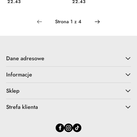
Cena:
Cena:
22.43
22.43
Dane adresowe
Informacje
Sklep
Strefa klienta