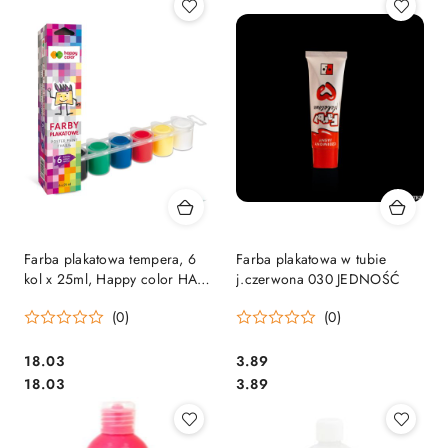
Farba plakatowa tempera, 6
Farba plakatowa w tubie
kol x 25ml, Happy color HA
j.czerwona 030 JEDNOŚĆ
3310 0025-K6
(0)
(0)
Cena:
Cena:
18.03
3.89
Cena:
Cena:
18.03
3.89