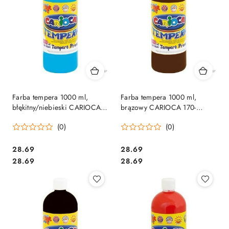
Farba tempera 1000 ml,
Farba tempera 1000 ml,
błękitny/niebieski CARIOCA
brązowy CARIOCA 170-
170-1442 /170-2640
1441/170-2660
(0)
(0)
Cena:
Cena:
28.69
28.69
Cena:
Cena:
28.69
28.69