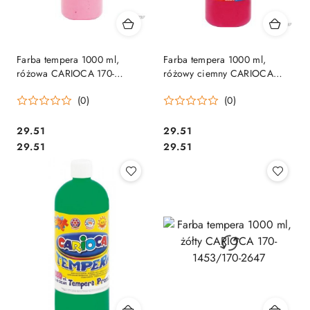
Farba tempera 1000 ml,
Farba tempera 1000 ml,
różowa CARIOCA 170-
różowy ciemny CARIOCA
2303/170-2661
170-1865/170-26-41 (X)
(0)
(0)
Cena:
Cena:
29.51
29.51
Cena:
Cena:
29.51
29.51