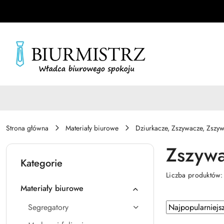
Przejdź do treści głównej
Przejdź do wyszukiwarki
Przejdź do moje konto
Przejdź do menu głównego
Przejdź do stopki
Strona główna
Materiały biurowe
Dziurkacze, Zszywacze, Zszyw
Zszywa
Kategorie
Liczba produktów
Materiały biurowe
Zastosowano
Sortuj
Segregatory
według
sortowanie: