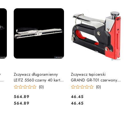
DO KOSZYKA
DO KOSZYKA
y
Zszywacz długoramienny
Zszywacz tapicerski
,
LEITZ 5560 czarny 40 kartek
GRAND GR-T01 czerwony
0
24/6 55600095
110-1704
(0)
(0)
Cena:
Cena:
564.89
46.45
Cena:
Cena:
564.89
46.45