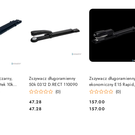
e.
SZYKA
DO KOSZYKA
DO KOSZYKA
czarny,
Zszywacz długoramienny
Zszywacz długoramienn
tek 10k
50k 0312 D.RECT 110090
ekonomiczny E15 Rapid
na zszywki
czarny, rok gwarancji, 2
)
(0)
(0)
kartek 20598000
Cena:
Cena:
47.28
157.00
Cena:
Cena:
47.28
157.00