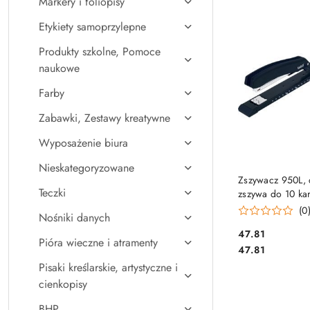
Markery i foliopisy
Najpopularniejsz
Etykiety samoprzylepne
Produkty szkolne, Pomoce
naukowe
Farby
Zabawki, Zestawy kreatywne
Wyposażenie biura
Nieskategoryzowane
DO KO
Zszywacz 950L, 
Teczki
zszywa do 10 kar
EAGLE 110-1265 
(0
Nośniki danych
24/6 26/6
Cena:
47.81
Pióra wieczne i atramenty
Cena:
47.81
Pisaki kreślarskie, artystyczne i
cienkopisy
BHP