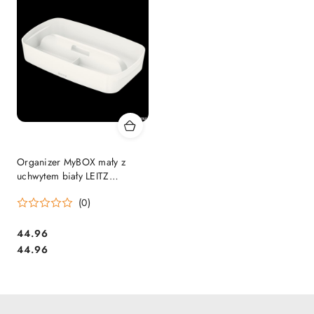
Organizer MyBOX mały z
uchwytem biały LEITZ
53230001 .
(0)
Cena:
44.96
Cena:
44.96