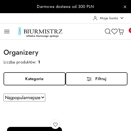
Przejdź do treści głównej
Przejdź do wyszukiwarki
Przejdź do moje konto
Przejdź do menu głównego
Przejdź do stopki
Darmowa dostawa od 300 PLN
Moje konto
Organizery
Liczba produktów:
1
Kategorie
Filtruj
Zastosowano
Sortuj
według
sortowanie:
Najpopularniejsze.