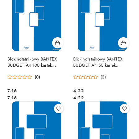
Blok notatnikowy BANTEX
Blok notatnikowy BANTEX
BUDGET A4 100 kartek
BUDGET A4 50 kartek
400116672 kratka
400116671
(0)
(0)
Cena:
Cena:
7.16
4.22
Cena:
Cena:
7.16
4.22