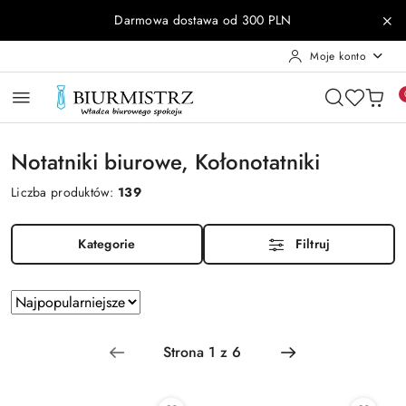
Przejdź do treści głównej
Przejdź do wyszukiwarki
Przejdź do moje konto
Przejdź do menu głównego
Przejdź do stopki
Darmowa dostawa od 300 PLN
Moje konto
Notatniki biurowe, Kołonotatniki
Liczba produktów:
139
Kategorie
Filtruj
Zastosowano
Sortuj
według
sortowanie:
Najpopularniejsze.