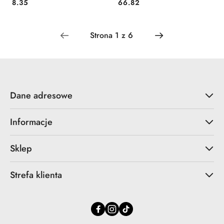
Cena:
Cena:
8.35
66.82
Dane adresowe
Informacje
Sklep
Strefa klienta