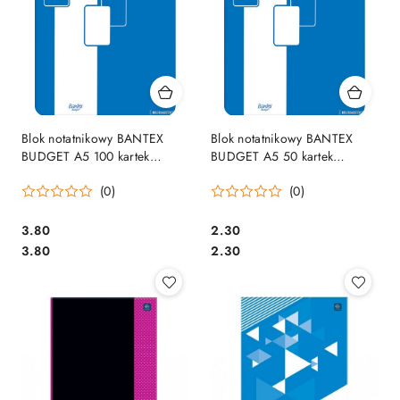
Blok notatnikowy BANTEX
Blok notatnikowy BANTEX
BUDGET A5 100 kartek
BUDGET A5 50 kartek
400116670 kratka
400116559
(0)
(0)
Cena:
Cena:
3.80
2.30
Cena:
Cena:
3.80
2.30