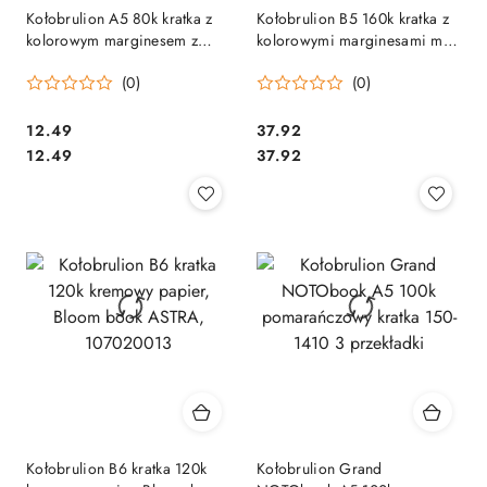
Kołobrulion A5 80k kratka z
Kołobrulion B5 160k kratka z
kolorowym marginesem z
kolorowymi marginesami mix
perforacją INTERDRUK
INTERDRUK
(0)
(0)
Cena:
Cena:
12.49
37.92
Cena:
Cena:
12.49
37.92
Kołobrulion B6 kratka 120k
Kołobrulion Grand