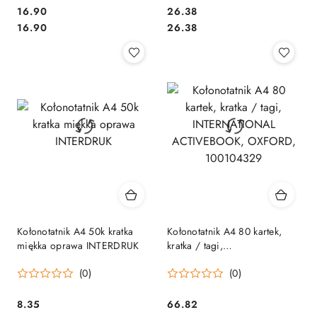
Cena:
Cena:
16.90
26.38
Cena:
Cena:
16.90
26.38
Kołonotatnik A4 50k kratka
Kołonotatnik A4 80 kartek,
miękka oprawa INTERDRUK
kratka / tagi,
INTERNATIONAL
(0)
(0)
ACTIVEBOOK, OXFORD,
100104329
Cena:
Cena:
8.35
66.82