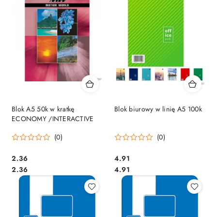
Blok A5 50k w kratkę
Blok biurowy w linię A5 100k
ECONOMY /INTERACTIVE
(0)
(0)
Cena:
Cena:
2.36
4.91
Cena:
Cena:
2.36
4.91