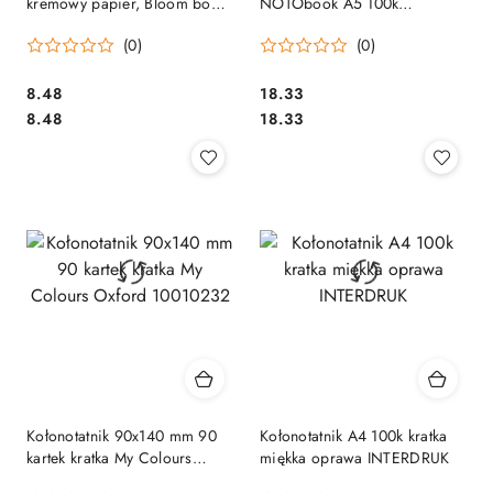
kremowy papier, Bloom book
NOTObook A5 100k
ASTRA, 107020013
pomarańczowy kratka 150-
(0)
(0)
1410 3 przekładki
Cena:
Cena:
8.48
18.33
Cena:
Cena:
8.48
18.33
Kołonotatnik 90x140 mm 90
Kołonotatnik A4 100k kratka
kartek kratka My Colours
miękka oprawa INTERDRUK
Oxford 10010232