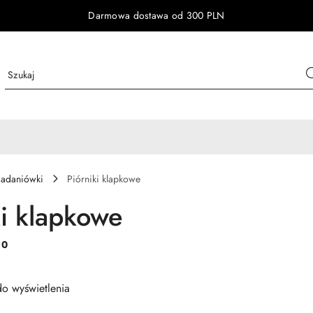
Darmowa dostawa od 300 PLN
niadaniówki
Piórniki klapkowe
ki klapkowe
:
0
o wyświetlenia