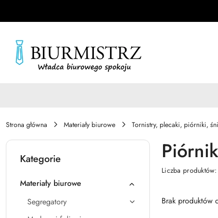
Przejdź do treści głównej
Przejdź do wyszukiwarki
Przejdź do moje konto
Przejdź do menu głównego
Przejdź do stopki
Strona główna
Materiały biurowe
Tornistry, plecaki, piórniki, ś
Piórni
Kategorie
Liczba produktów
Materiały biurowe
Brak produktów d
Segregatory