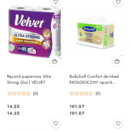
Ręcznik papierowy Ultra
BulkySoft Comfort de-inked
Strong (2sz.) VELVET
EKOLOGICZNY ręcznik
papierowy składany classic
(0)
(0)
typu ZZ, V 84571
Cena:
Cena:
14.25
101.07
Cena:
Cena:
14.25
101.07