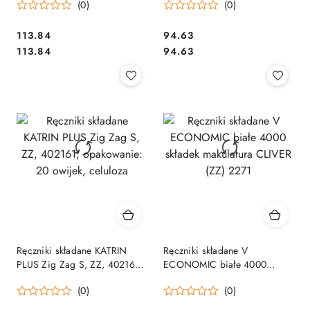
(0)
(0)
Cena:
Cena:
113.84
94.63
Cena:
Cena:
113.84
94.63
Ręczniki składane KATRIN
Ręczniki składane V
PLUS Zig Zag S, ZZ, 402161,
ECONOMIC białe 4000
opakowanie: 20 owijek,
składek makulatura CLIVER
(0)
(0)
celuloza
(ZZ) 2271