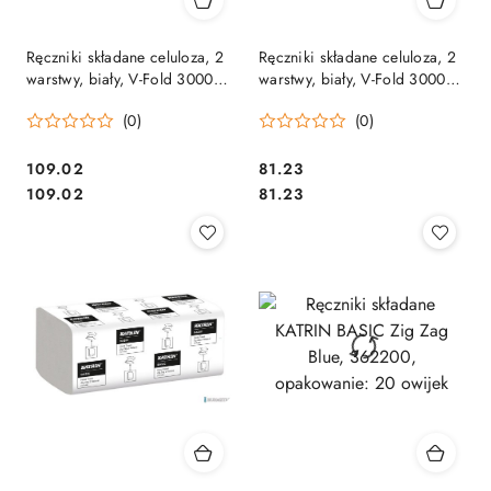
Ręczniki składane celuloza, 2
Ręczniki składane celuloza, 2
warstwy, biały, V-Fold 3000
warstwy, biały, V-Fold 3000
listków (20szt) VELVET
listków (20szt) VELVET
(0)
(0)
PROFESSIONAL Comfort
PROFESSIONAL No Name
5600044 (ZZ)
5600047 (ZZ)
Cena:
Cena:
109.02
81.23
Cena:
Cena:
109.02
81.23