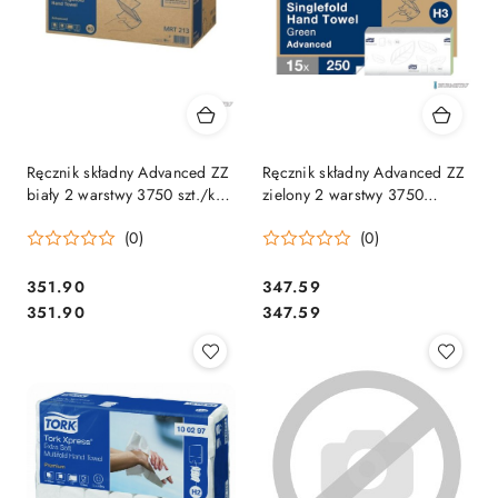
Ręcznik składny Advanced ZZ
Ręcznik składny Advanced ZZ
biały 2 warstwy 3750 szt./kart
zielony 2 warstwy 3750
H3 TORK 290163, 15x250
szt./kart H3 TORK 290179,
(0)
(0)
15x25
Cena:
Cena:
351.90
347.59
Cena:
Cena:
351.90
347.59