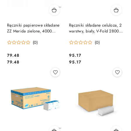
Ręczniki papierowe składane
Ręczniki składane celuloza, 2
ZZ Merida zielone, 4000
warstwy, biały, V-Fold 2800
szt./op., VKZ011
listków (20szt) VELVET
(0)
(0)
PROFESSIONAL No Name
5600049 (ZZ)
Cena:
Cena:
79.48
95.17
Cena:
Cena:
79.48
95.17