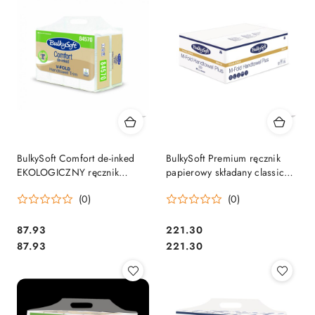
BulkySoft Comfort de-inked
BulkySoft Premium ręcznik
EKOLOGICZNY ręcznik
papierowy składany classic
papierowy składany typu ZZ,
typu M-Fold ULTRA 4
(0)
(0)
V 84570
panelowy, 2W, biały 3125
szt./kart. 82312
Cena:
Cena:
87.93
221.30
Cena:
Cena:
87.93
221.30