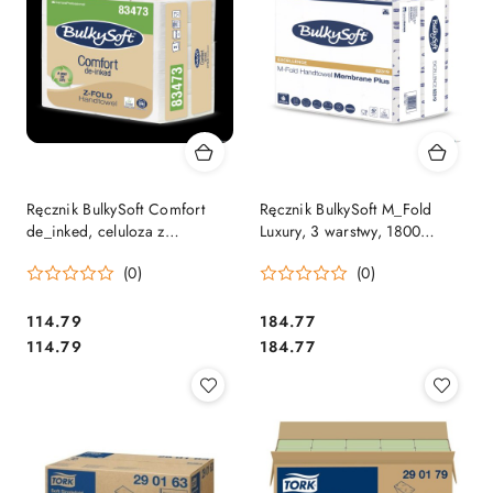
Ręcznik BulkySoft Comfort
Ręcznik BulkySoft M_Fold
de_inked, celuloza z
Luxury, 3 warstwy, 1800
recyklingu, ZZ, 3_panelowy,
listków, 82319
(0)
(0)
2_warstwowy, 4 _ 21,5 cm,
biały, 3000 listków, 83473
Cena:
Cena:
114.79
184.77
Cena:
Cena:
114.79
184.77