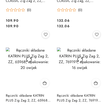
CLASSIC Zig Zag 2, ZZ,
CLASSIC Zig Zag, ZZ,
65944, opakowanie: 20
20x200, Handy Pack, 35298,
(0)
(0)
owijek
opakowanie: 20 owijek
Cena:
Cena:
109.90
132.06
Cena:
Cena:
109.90
132.06
Ręczniki składane KATRIN
Ręczniki składane KATRIN
PLUS Zig Zag 2, ZZ, 65968,
PLUS Zig Zag 2, ZZ, 769191,
opakowanie: 20 owijek
opakowanie: 16 owijek