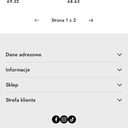
Cena:
Cena:
69.32
68.63
Dane adresowe
Informacje
Sklep
Strefa klienta