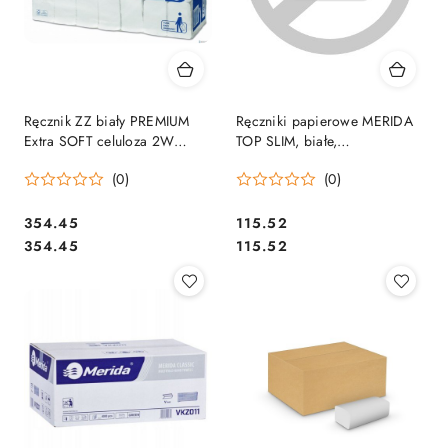
Ręcznik ZZ biały PREMIUM
Ręczniki papierowe MERIDA
Extra SOFT celuloza 2W
TOP SLIM, białe,
2100listków TORK 100297 H2
dwuwarstwowe, 3150 szt.
(0)
(0)
Cena:
Cena:
354.45
115.52
Cena:
Cena:
354.45
115.52