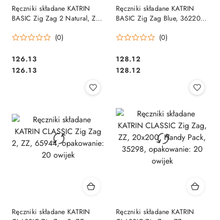
Ręczniki składane KATRIN
Ręczniki składane KATRIN
BASIC Zig Zag 2 Natural, ZZ,
BASIC Zig Zag Blue, 362200,
20 x 200, Handy Pack,
opakowanie: 20 owijek
(0)
(0)
35564, opakowanie: 20
owijek
Cena:
Cena:
126.13
128.12
Cena:
Cena:
126.13
128.12
Ręczniki składane KATRIN
Ręczniki składane KATRIN