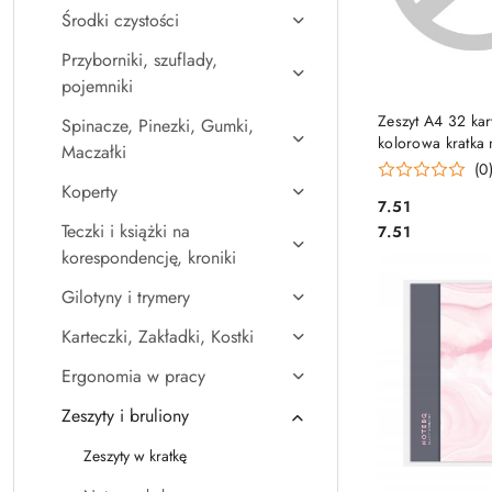
Środki czystości
Przyborniki, szuflady,
pojemniki
DO KO
Zeszyt A4 32 ka
Spinacze, Pinezki, Gumki,
kolorowa kratka
Maczałki
70g UV
(0
Koperty
Cena:
7.51
Cena:
Teczki i książki na
7.51
korespondencję, kroniki
Gilotyny i trymery
Karteczki, Zakładki, Kostki
Ergonomia w pracy
Zeszyty i bruliony
Zeszyty w kratkę