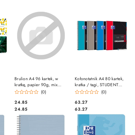
DO KOSZYKA
DO KOSZYKA
Brulion A4 96 kartek, w
Kołonotatnik A4 80 kartek,
kratkę, papier 90g, mix
kratka / tagi, STUDENT
kolorów, miękka oprawa
ORGANISERBOOK,
(0)
(0)
CLAIREFONTAINE
OXFORD, 400019524
Cena:
Cena:
24.85
63.27
69152AMXC
Cena:
Cena:
24.85
63.27