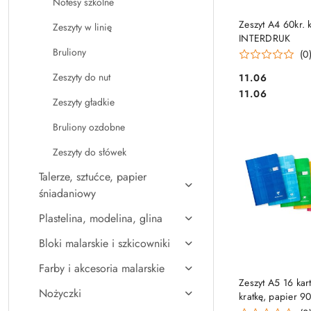
Notesy szkolne
DO KO
Zeszyt A4 60kr. 
Zeszyty w linię
INTERDRUK
Bruliony
(0
Zeszyty do nut
Cena:
11.06
Cena:
11.06
Zeszyty gładkie
Bruliony ozdobne
Zeszyty do słówek
Talerze, sztućce, papier
śniadaniowy
Plastelina, modelina, glina
Bloki malarskie i szkicowniki
Farby i akcesoria malarskie
DO KO
Zeszyt A5 16 kar
Nożyczki
kratkę, papier 9
kolorów CLAIR