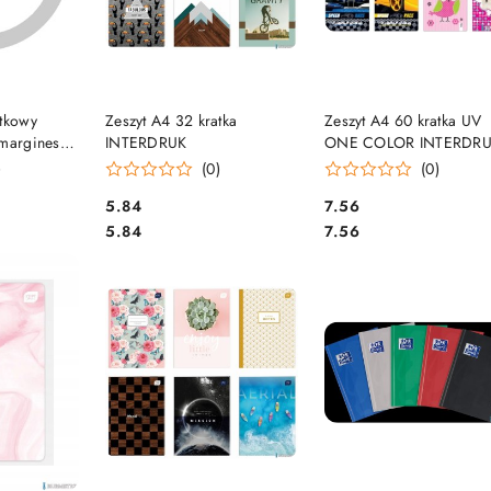
SZYKA
DO KOSZYKA
DO KOSZYKA
rtkowy
Zeszyt A4 32 kratka
Zeszyt A4 60 kratka UV
 margines
INTERDRUK
ONE COLOR INTERDR
ZEA460...409
)
(0)
(0)
Cena:
Cena:
5.84
7.56
Cena:
Cena:
5.84
7.56