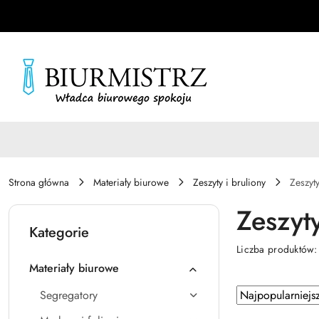
Przejdź do treści głównej
Przejdź do wyszukiwarki
Przejdź do moje konto
Przejdź do menu głównego
Przejdź do stopki
Strona główna
Materiały biurowe
Zeszyty i bruliony
Zeszyt
Zeszyt
Kategorie
Liczba produktów
Materiały biurowe
Zastosowano
Sortuj
Segregatory
według
sortowanie: