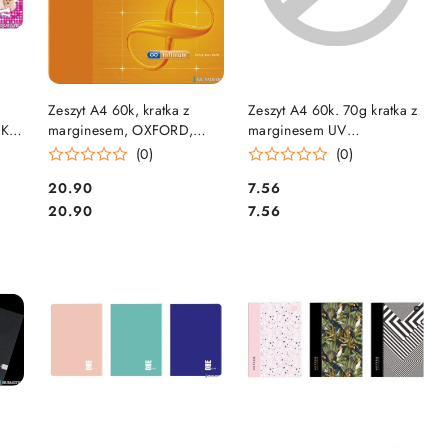
DO KOSZYKA
DO KOSZYKA
Zeszyt A4 60k, kratka z
Zeszyt A4 60k. 70g kratka z
UK
marginesem, OXFORD,
marginesem UV
INFINIUM 400026712
INTERDRUK
(0)
(0)
Cena:
Cena:
20.90
7.56
Cena:
Cena:
20.90
7.56