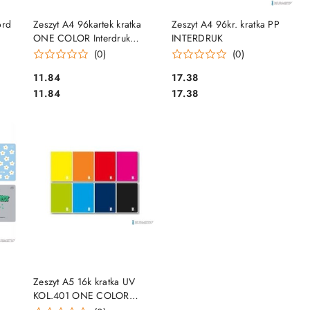
DO KOSZYKA
DO KOSZYKA
ord
Zeszyt A4 96kartek kratka
Zeszyt A4 96kr. kratka PP
ONE COLOR Interdruk
INTERDRUK
ZEA496_ONE
(0)
(0)
Cena:
Cena:
11.84
17.38
Cena:
Cena:
11.84
17.38
DO KOSZYKA
Zeszyt A5 16k kratka UV
KOL.401 ONE COLOR
INTERDRUK