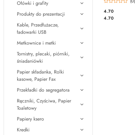
(0
Ołówki i grafity
63522AMXC
Cena:
4.70
Produkty do prezentacji
Cena:
4.70
Kable, Przedłużacze,
ładowarki USB
Metkownice i metki
Tornistry, plecaki, piórniki,
śniadaniówki
Papier składanka, Rolki
kasowe, Papier Fax
Przekładki do segregatora
Ręczniki, Czyściwa, Papier
Toaletowy
Papiery ksero
Kredki