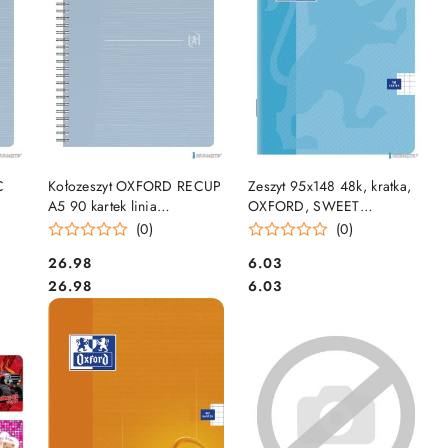
DO KOSZYKA
DO KOSZYKA
C
Kołozeszyt OXFORD RECUP
Zeszyt 95x148 48k, kratka,
A5 90 kartek linia
OXFORD, SWEET
400154142
100302271 SALE
(0)
(0)
Cena:
Cena:
26.98
6.03
Cena:
Cena:
26.98
6.03