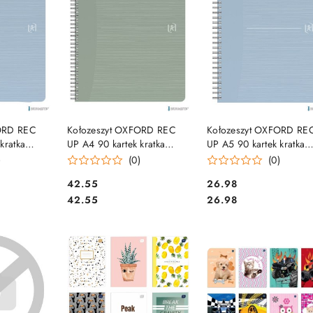
SZYKA
DO KOSZYKA
DO KOSZYKA
ORD REC
Kołozeszyt OXFORD REC
Kołozeszyt OXFORD RE
kratka
UP A4 90 kartek kratka
UP A5 90 kartek kratka
400154143
400154141
)
(0)
(0)
Cena:
Cena:
42.55
26.98
Cena:
Cena:
42.55
26.98