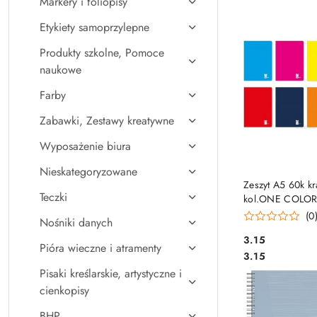
Markery i foliopisy
Najpopularniejsz
Etykiety samoprzylepne
Produkty szkolne, Pomoce
naukowe
Farby
Zabawki, Zestawy kreatywne
Wyposażenie biura
Nieskategoryzowane
DO KO
Zeszyt A5 60k kr
Teczki
kol.ONE COLOR
INTERDRUK
(0
Nośniki danych
Cena:
3.15
Pióra wieczne i atramenty
Cena:
3.15
Pisaki kreślarskie, artystyczne i
cienkopisy
BHP