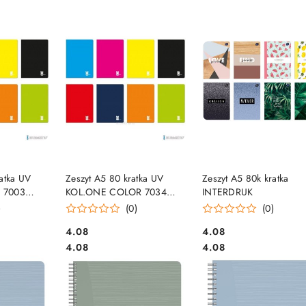
e.
SZYKA
DO KOSZYKA
DO KOSZYKA
atka UV
Zeszyt A5 80 kratka UV
Zeszyt A5 80k kratka
 7003
KOL.ONE COLOR 7034
INTERDRUK
INTERDRUK
)
(0)
(0)
Cena:
Cena:
4.08
4.08
Cena:
Cena:
4.08
4.08