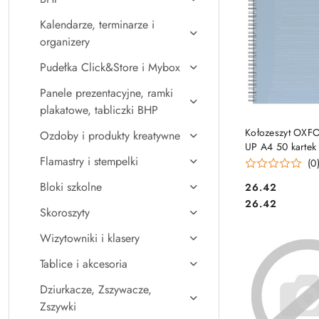
Kalendarze, terminarze i
organizery
Pudełka Click&Store i Mybox
Panele prezentacyjne, ramki
plakatowe, tabliczki BHP
DO KO
Kołozeszyt OXF
Ozdoby i produkty kreatywne
UP A4 50 kartek 
Flamastry i stempelki
400154145
(0
Bloki szkolne
Cena:
26.42
Cena:
26.42
Skoroszyty
Wizytowniki i klasery
Tablice i akcesoria
Dziurkacze, Zszywacze,
Zszywki