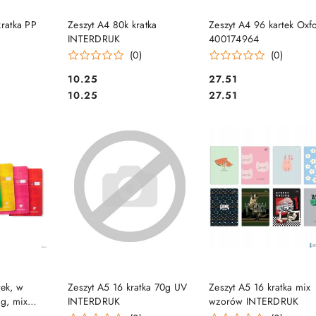
SZYKA
DO KOSZYKA
DO KOSZYKA
kratka PP
Zeszyt A4 80k kratka
Zeszyt A4 96 kartek Oxf
INTERDRUK
400174964
)
(0)
(0)
Cena:
Cena:
10.25
27.51
Cena:
Cena:
10.25
27.51
SZYKA
DO KOSZYKA
DO KOSZYKA
tek, w
Zeszyt A5 16 kratka 70g UV
Zeszyt A5 16 kratka mix
0g, mix
INTERDRUK
wzorów INTERDRUK
EFONTAINE