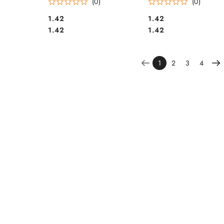
)
(0)
(0)
Cena:
Cena:
1.42
1.42
Cena:
Cena:
1.42
1.42
1
2
3
4