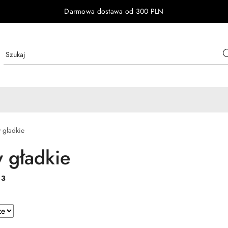
Darmowa dostawa od 300 PLN
y gładkie
y gładkie
:
3