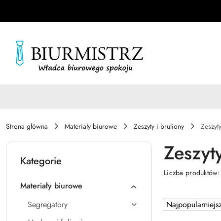
Przejdź do treści głównej
Przejdź do wyszukiwarki
Przejdź do moje konto
Przejdź do menu głównego
Przejdź do stopki
Strona główna
Materiały biurowe
Zeszyty i bruliony
Zeszyt
Zeszyt
Kategorie
Liczba produktów
Materiały biurowe
Zastosowano
Sortuj
Segregatory
według
sortowanie: