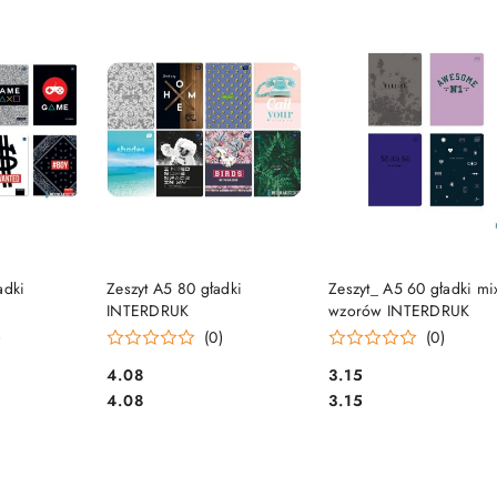
e.
SZYKA
DO KOSZYKA
DO KOSZYKA
adki
Zeszyt A5 80 gładki
Zeszyt_ A5 60 gładki mi
INTERDRUK
wzorów INTERDRUK
)
(0)
(0)
Cena:
Cena:
4.08
3.15
Cena:
Cena:
4.08
3.15