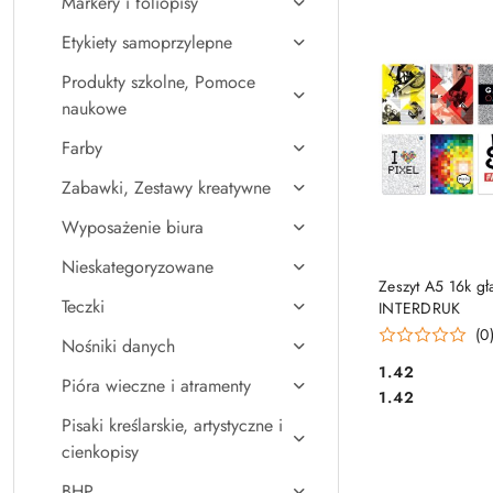
Markery i foliopisy
Najpopularniejsz
Etykiety samoprzylepne
Produkty szkolne, Pomoce
naukowe
Farby
Zabawki, Zestawy kreatywne
Wyposażenie biura
Nieskategoryzowane
DO KO
Zeszyt A5 16k gł
Teczki
INTERDRUK
(0
Nośniki danych
Cena:
1.42
Pióra wieczne i atramenty
Cena:
1.42
Pisaki kreślarskie, artystyczne i
cienkopisy
BHP