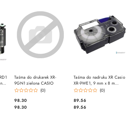
DO KOSZYKA
DO KOSZYKA
9RD1
Taśma do drukarek XR-
Taśma do nadruku XR Casio
ny
9GN1 zielona CASIO
XR-9WE1, 9 mm x 8 m
Kolor taśmy: biały / Kolor
(0)
(0)
nadruku: czarny 7384
Cena:
Cena:
98.30
89.56
Cena:
Cena:
98.30
89.56