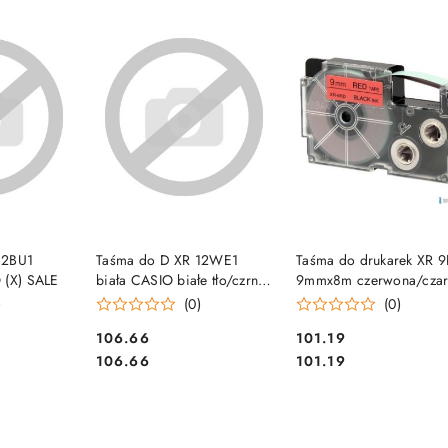
e.
SZYKA
DO KOSZYKA
DO KOSZYKA
12BU1
Taśma do D XR 12WE1
Taśma do drukarek XR 
 (X) SALE
biała CASIO białe tło/czrne
9mmx8m czerwona/czar
litery
nadruk CASIO
)
(0)
(0)
Cena:
Cena:
106.66
101.19
Cena:
Cena:
106.66
101.19