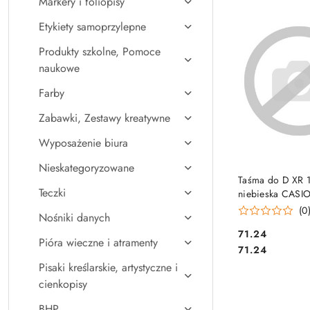
Markery i foliopisy
Najpopularniejsz
Etykiety samoprzylepne
Produkty szkolne, Pomoce
naukowe
Farby
Zabawki, Zestawy kreatywne
Wyposażenie biura
Nieskategoryzowane
DO KO
Taśma do D XR 
Teczki
niebieska CASIO
(0
Nośniki danych
Cena:
71.24
Pióra wieczne i atramenty
Cena:
71.24
Pisaki kreślarskie, artystyczne i
cienkopisy
BHP