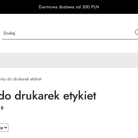
Darmowa dostawa od 300 PLN
śmy do drukarek etykiet
do drukarek etykiet
:
5