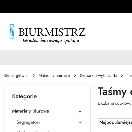
Przejdź do treści głównej
Przejdź do wyszukiwarki
Przejdź do moje konto
Przejdź do menu głównego
Przejdź do stopki
Strona główna
Materiały biurowe
Drukarki i wytłaczarki
Ta
Taśmy 
Kategorie
Liczba produktów
Materiały biurowe
Zastosowano
Sortuj
Segregatory
według
sortowanie: