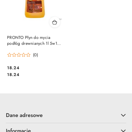
PRONTO Płyn do mycia
podłóg drewnianych 1l 5w1
pomarańczowy 01011
(0)
Cena:
18.24
Cena:
18.24
Dane adresowe
Informacje