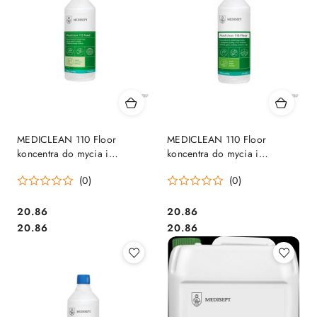
MEDICLEAN 110 Floor
MEDICLEAN 110 Floor
koncentra do mycia i
koncentra do mycia i
pielęgnacji wodoodpornych
pielęgnacji wodoodpornych
(0)
(0)
podłóg 1L (białe kwiaty)
podłóg 1L (egzotyczny)
Cena:
Cena:
20.86
20.86
Cena:
Cena:
20.86
20.86