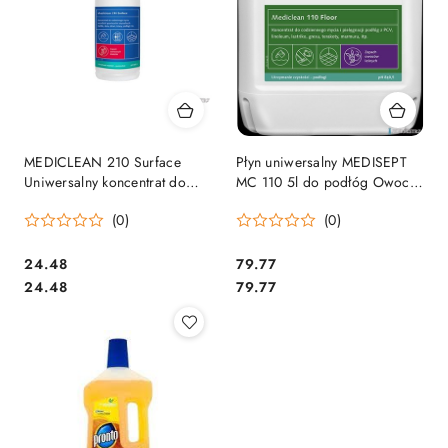
MEDICLEAN 210 Surface
Płyn uniwersalny MEDISEPT
Uniwersalny koncentrat do
MC 110 5l do podłóg Owoce
mycia wszelkich powierzchni
Leśne
(0)
(0)
wodoodpornych 1l (czerwone
owoce)
Cena:
Cena:
24.48
79.77
Cena:
Cena:
24.48
79.77