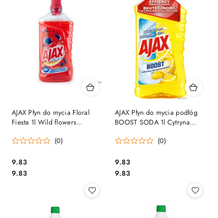
AJAX Płyn do mycia Floral
AJAX Płyn do mycia podłóg
Fiesta 1l Wild flowers
BOOST SODA 1l Cytryna
(czerwony)*72984
*90160
(0)
(0)
Cena:
Cena:
9.83
9.83
Cena:
Cena:
9.83
9.83