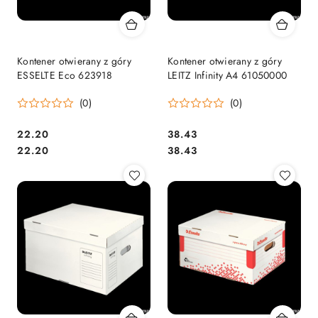
Kontener otwierany z góry
Kontener otwierany z góry
ESSELTE Eco 623918
LEITZ Infinity A4 61050000
(0)
(0)
Cena:
Cena:
22.20
38.43
Cena:
Cena:
22.20
38.43