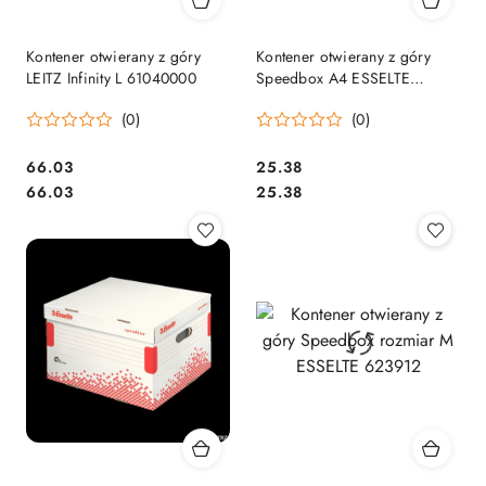
Kontener otwierany z góry
Kontener otwierany z góry
LEITZ Infinity L 61040000
Speedbox A4 ESSELTE
623911
(0)
(0)
Cena:
Cena:
66.03
25.38
Cena:
Cena:
66.03
25.38