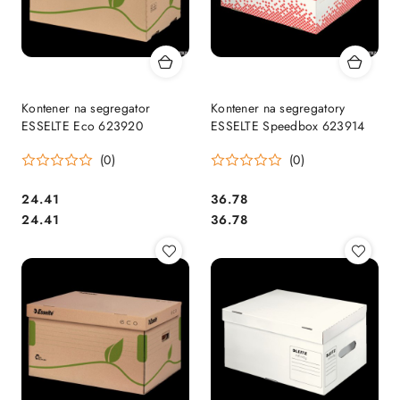
Kontener na segregator
Kontener na segregatory
ESSELTE Eco 623920
ESSELTE Speedbox 623914
(0)
(0)
Cena:
Cena:
24.41
36.78
Cena:
Cena:
24.41
36.78