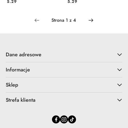
Cena:
Cena:
5.29
5.29
Dane adresowe
Informacje
Sklep
Strefa klienta