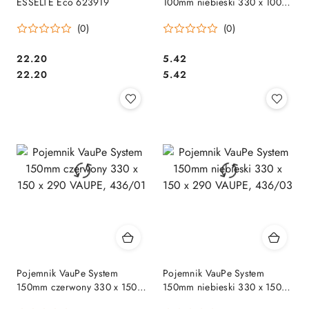
ESSELTE Eco 623919
100mm niebieski 330 x 100 x
290 VAUPE, 435/03
(0)
(0)
Cena:
Cena:
22.20
5.42
Cena:
Cena:
22.20
5.42
Pojemnik VauPe System
Pojemnik VauPe System
150mm czerwony 330 x 150 x
150mm niebieski 330 x 150 x
290 VAUPE, 436/01
290 VAUPE, 436/03