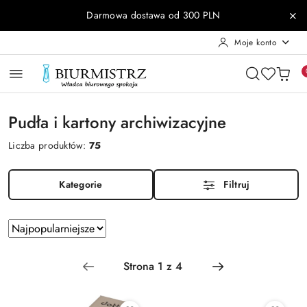
Przejdź do treści głównej
Przejdź do wyszukiwarki
Przejdź do moje konto
Przejdź do menu głównego
Przejdź do stopki
Darmowa dostawa od 300 PLN
Moje konto
Pudła i kartony archiwizacyjne
Liczba produktów:
75
Kategorie
Filtruj
Zastosowano
Sortuj
według
sortowanie:
Najpopularniejsze.