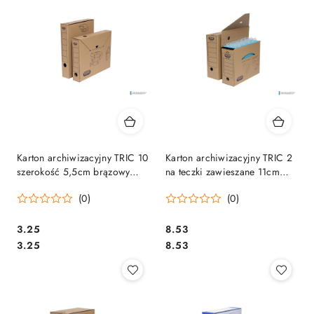
Karton archiwizacyjny TRIC 10
Karton archiwizacyjny TRIC 2
szerokość 5,5cm brązowy
na teczki zawieszane 11cm
ELBA 100552622
brązowy ELBA 100552628
(0)
(0)
Cena:
Cena:
3.25
8.53
Cena:
Cena:
3.25
8.53