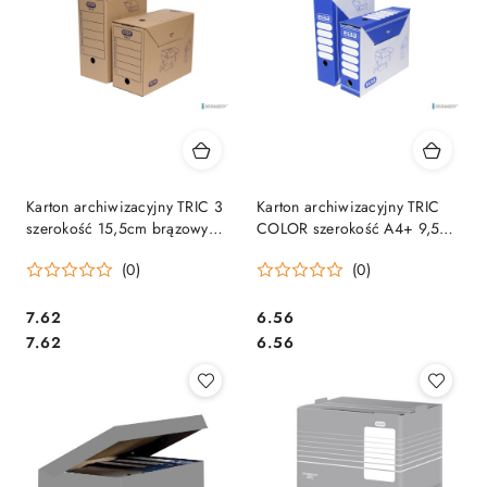
Karton archiwizacyjny TRIC 3
Karton archiwizacyjny TRIC
szerokość 15,5cm brązowy
COLOR szerokość A4+ 9,5cm
ELBA 100552624
niebieski ELBA 100552629
(0)
(0)
Cena:
Cena:
7.62
6.56
Cena:
Cena:
7.62
6.56