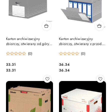
Karton archiwizacyjny
Karton archiwizacyjny
zbiorczy, otwierany od góry
zbiorczy, otwierany z przodu
szary ELBA 400061159
szary ELBA 400014215
(0)
(0)
Cena:
Cena:
33.31
36.34
Cena:
Cena:
33.31
36.34