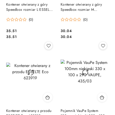
Kontener otwierany z góry
Kontener otwierany z góry
Speedbox rozmiar L ESSELTE
Speedbox rozmiar M
623913
ESSELTE 623912
(0)
(0)
Cena:
Cena:
35.51
30.04
Cena:
Cena:
35.51
30.04
Kontener otwierany z przodu
Pojemnik VauPe System