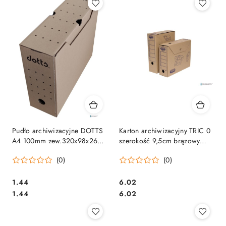
Pudło archiwizacyjne DOTTS
Karton archiwizacyjny TRIC 0
A4 100mm zew.320x98x260
szerokość 9,5cm brązowy
bezkwasowe
ELBA 100552623
(0)
(0)
Cena:
Cena:
1.44
6.02
Cena:
Cena:
1.44
6.02