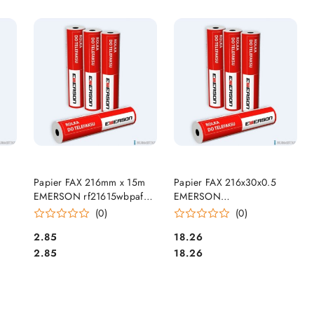
DO KOSZYKA
DO KOSZYKA
Papier FAX 216mm x 15m
Papier FAX 216x30x0.5
EMERSON rf21615wbpaf
EMERSON
SALE
rf21630wd/rf21630wbpaf
(0)
(0)
Cena:
Cena:
2.85
18.26
Cena:
Cena:
2.85
18.26