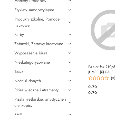
Markery i foliopisy
Najpopularniejsz
Etykiety samoprzylepne
Produkty szkolne, Pomoce
naukowe
Farby
Zabawki, Zestawy kreatywne
Wyposażenie biura
Nieskategoryzowane
DO KO
Papier fax 210/5
Teczki
JUMPE (X) SALE
(0
Nośniki danych
Cena:
0.70
Pióra wieczne i atramenty
Cena:
0.70
Pisaki kreślarskie, artystyczne i
cienkopisy
BHP