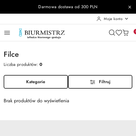
Przejdź do treści głównej
Przejdź do wyszukiwarki
Przejdź do moje konto
Przejdź do menu głównego
Przejdź do stopki
Darmowa dostawa od 300 PLN
Moje konto
Filce
Liczba produktów:
0
Kategorie
Filtruj
Brak produktów do wyświetlenia