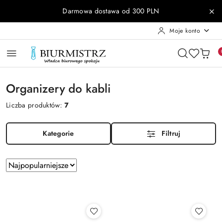
Przejdź do treści głównej
Przejdź do wyszukiwarki
Przejdź do moje konto
Przejdź do menu głównego
Przejdź do stopki
Darmowa dostawa od 300 PLN
Moje konto
Organizery do kabli
Liczba produktów:
7
Kategorie
Filtruj
Zastosowano
Sortuj
według
sortowanie:
Najpopularniejsze.