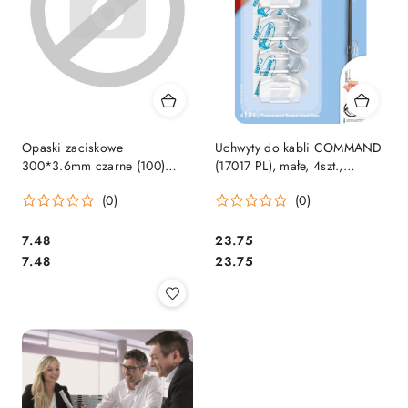
Opaski zaciskowe
Uchwyty do kabli COMMAND
300*3.6mm czarne (100)
(17017 PL), małe, 4szt.,
tretytki trytytki
transparentne
(0)
(0)
Cena:
Cena:
7.48
23.75
Cena:
Cena:
7.48
23.75