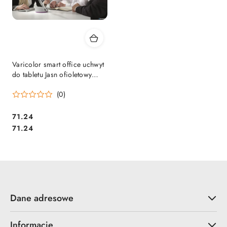
Varicolor smart office uchwyt
do tabletu Jasn ofioletowy
761112 DURABLE (X) SALE
(0)
Cena:
71.24
Cena:
71.24
Dane adresowe
Informacje