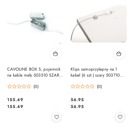
CAVOLINE BOX S, pojemnik
Klips samoprzylepny na 1
na kable mały 503510 SZARY
kabel (6 szt.) szary 503710
DURABLE SALE
CAVOLINE CLIP DURABLE
(0)
(0)
Cena:
Cena:
155.49
56.95
Cena:
Cena:
155.49
56.95