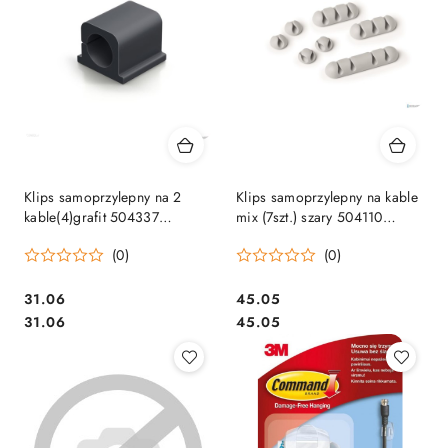
Klips samoprzylepny na 2
Klips samoprzylepny na kable
kable(4)grafit 504337
mix (7szt.) szary 504110
CAVOLINE CLIP PRO
CAVOLINE CLIP DURABLE
(0)
(0)
DURABLE
Cena:
Cena:
31.06
45.05
Cena:
Cena:
31.06
45.05