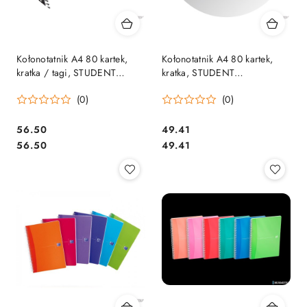
Kołonotatnik A4 80 kartek,
Kołonotatnik A4 80 kartek,
kratka / tagi, STUDENT
kratka, STUDENT
PROJECTBOOK, OXFORD,
NOMADBOOK, OXFORD,
(0)
(0)
400037432
400019522
Cena:
Cena:
56.50
49.41
Cena:
Cena:
56.50
49.41