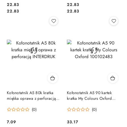
Cena:
Cena:
22.83
22.83
Cena:
Cena:
22.83
22.83
Kołonotatnik A5 80k kratka
Kołonotatnik A5 90 kartek
miękka oprawa z perforacją
kratka My Colours Oxford
INTERDRUK
100102483
(0)
(0)
Cena:
Cena:
7.09
33.17