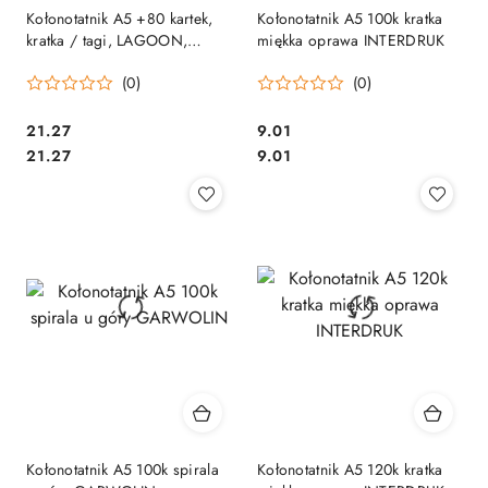
Kołonotatnik A5 +80 kartek,
Kołonotatnik A5 100k kratka
kratka / tagi, LAGOON,
miękka oprawa INTERDRUK
OXFORD, 400080639
(0)
(0)
Cena:
Cena:
21.27
9.01
Cena:
Cena:
21.27
9.01
Kołonotatnik A5 100k spirala
Kołonotatnik A5 120k kratka