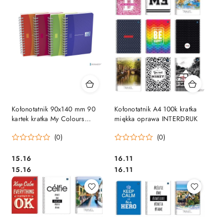
Kołonotatnik 90x140 mm 90
Kołonotatnik A4 100k kratka
kartek kratka My Colours
miękka oprawa INTERDRUK
Oxford 10010232
(0)
(0)
Cena:
Cena:
15.16
16.11
Cena:
Cena:
15.16
16.11