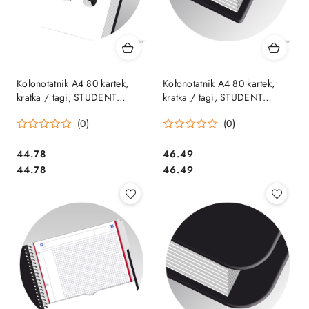
Kołonotatnik A4 80 kartek,
Kołonotatnik A4 80 kartek,
kratka / tagi, STUDENT
kratka / tagi, STUDENT
EASYNOTES, OXFORD,
NOTEBOOK, OXFORD,
(0)
(0)
400019526
400037406
Cena:
Cena:
44.78
46.49
Cena:
Cena:
44.78
46.49