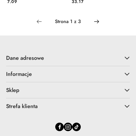
Cena:
Cena:
7.09
33.17
Dane adresowe
Informacje
Sklep
Strefa klienta