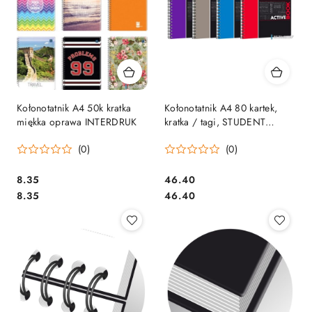
Kołonotatnik A4 50k kratka
Kołonotatnik A4 80 kartek,
miękka oprawa INTERDRUK
kratka / tagi, STUDENT
ACTIVEBOOK, OXFORD,
(0)
(0)
400019520
Cena:
Cena:
8.35
46.40
Cena:
Cena:
8.35
46.40