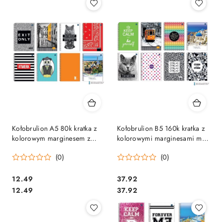
Kołobrulion A5 80k kratka z
Kołobrulion B5 160k kratka z
kolorowym marginesem z
kolorowymi marginesami mix
perforacją INTERDRUK
INTERDRUK
(0)
(0)
Cena:
Cena:
12.49
37.92
Cena:
Cena:
12.49
37.92