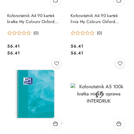
Kołonotatnik A4 90 kartek
Kołonotatnik A4 90 kartek
kratka My Colours Oxford
linia My Colours Oxford
100101864
100104241
(0)
(0)
Cena:
Cena:
56.41
56.41
Cena:
Cena:
56.41
56.41