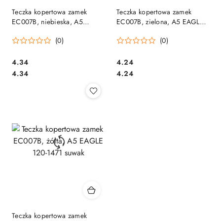
Teczka kopertowa zamek
Teczka kopertowa zamek
EC007B, niebieska, A5
EC007B, zielona, A5 EAGLE
EAGLE 120-1472 suwak
120-1473 suwak
(0)
(0)
Cena:
Cena:
4.34
4.24
Cena:
Cena:
4.34
4.24
Teczka kopertowa zamek