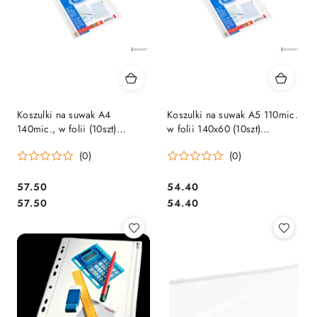
Koszulki na suwak A4
Koszulki na suwak A5 110mic.
140mic., w folii (10szt)
w folii 140x60 (10szt)
BANTEX 100550062
BANTEX 100550060
(0)
(0)
Cena:
Cena:
57.50
54.40
Cena:
Cena:
57.50
54.40