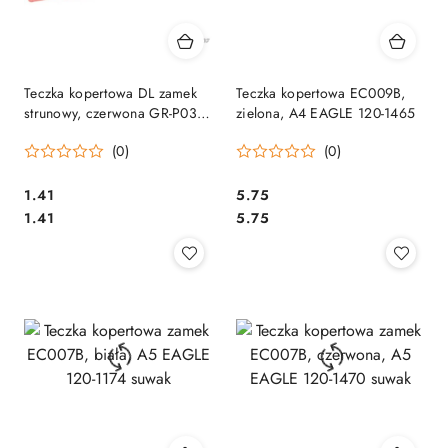
Teczka kopertowa DL zamek
Teczka kopertowa EC009B,
strunowy, czerwona GR-P03
zielona, A4 EAGLE 120-1465
GRAND 120-1862
(0)
(0)
Cena:
Cena:
1.41
5.75
Cena:
Cena:
1.41
5.75