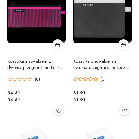
Koszulka z suwakiem z
Koszulka z suwakiem z
dwoma przegródkami Leitz
dwoma przegródkami Leitz
WOW, rozmiar M, różowa
WOW, rozmiar S, czarna
(0)
(0)
40120023 .
40110095 .
Cena:
Cena:
34.81
31.91
Cena:
Cena:
34.81
31.91