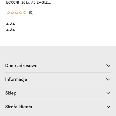
EC007B, żółta, A5 EAGLE
120-1471 suwak
(0)
Cena:
4.34
Cena:
4.34
Dane adresowe
Informacje
Sklep
Strefa klienta