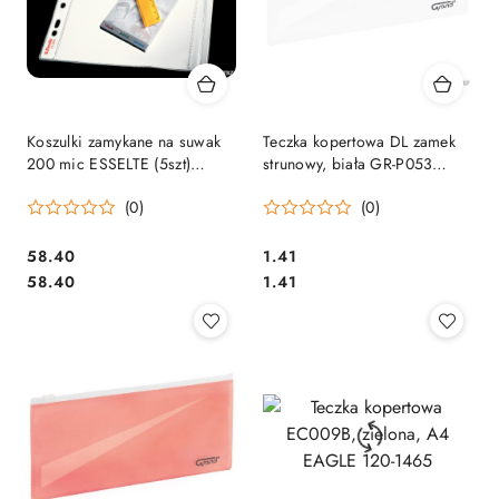
Koszulki zamykane na suwak
Teczka kopertowa DL zamek
200 mic ESSELTE (5szt)
strunowy, biała GR-P053
411200
GRAND 120-1863
(0)
(0)
Cena:
Cena:
58.40
1.41
Cena:
Cena:
58.40
1.41