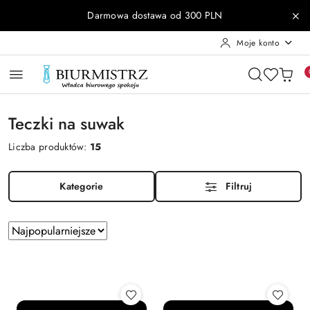
Przejdź do treści głównej
Przejdź do wyszukiwarki
Przejdź do moje konto
Przejdź do menu głównego
Przejdź do stopki
Darmowa dostawa od 300 PLN
Moje konto
Teczki na suwak
Liczba produktów:
15
Kategorie
Filtruj
Zastosowano
Sortuj
według
sortowanie:
Najpopularniejsze.