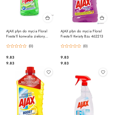
AJAX płyn do mycia Floral
AJAX płyn do mycia Floral
Fiesta1l konwalia zielony
Fiesta1l Kwiaty Bzu 462213
472939
(0)
(0)
Cena:
Cena:
9.83
9.83
Cena:
Cena:
9.83
9.83