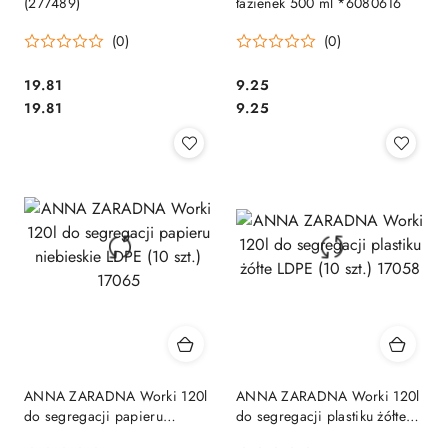
(277489)
łazienek 500 ml *6080616
(0)
(0)
Cena:
Cena:
19.81
9.25
Cena:
Cena:
19.81
9.25
ANNA ZARADNA Worki 120l
ANNA ZARADNA Worki 120l
do segregacji papieru
do segregacji plastiku żółte
niebieskie LDPE (10 szt.)
LDPE (10 szt.) 17058