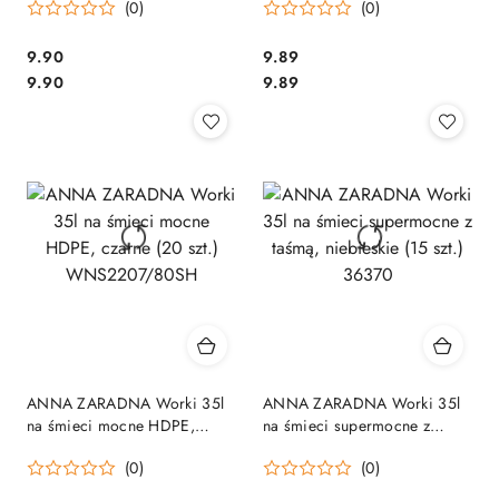
(0)
(0)
17065
Cena:
Cena:
9.90
9.89
Cena:
Cena:
9.90
9.89
ANNA ZARADNA Worki 35l
ANNA ZARADNA Worki 35l
na śmieci mocne HDPE,
na śmieci supermocne z
czarne (20 szt.)
taśmą, niebieskie (15 szt.)
(0)
(0)
WNS2207/80SH
36370