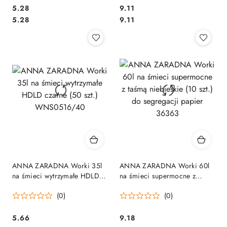
Cena:
Cena:
5.28
9.11
Cena:
Cena:
5.28
9.11
ANNA ZARADNA Worki 35l
ANNA ZARADNA Worki 60l
na śmieci wytrzymałe HDLD
na śmieci supermocne z
czarne (50 szt.) WNS0516/40
taśmą niebieskie (10 szt.) do
(0)
(0)
segregacji papier 36363
Cena:
Cena:
5.66
9.18