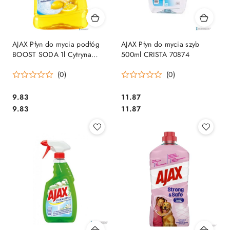
AJAX Płyn do mycia podłóg
AJAX Płyn do mycia szyb
BOOST SODA 1l Cytryna
500ml CRISTA 70874
*90160
(0)
(0)
Cena:
Cena:
9.83
11.87
Cena:
Cena:
9.83
11.87