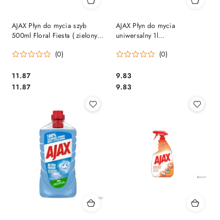
AJAX Płyn do mycia szyb
AJAX Płyn do mycia
500ml Floral Fiesta ( zielony
uniwersalny 1l
)rozpylacz 76688
STRONG&SAFE 67887
(0)
(0)
Cena:
Cena:
11.87
9.83
Cena:
Cena:
11.87
9.83