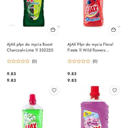
AJAX płyn do mycia Boost
AJAX Płyn do mycia Floral
Charcoal+Lime 1l 332225
Fiesta 1l Wild flowers
(czerwony)*72984
(0)
(0)
Cena:
Cena:
9.83
9.83
Cena:
Cena:
9.83
9.83