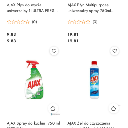
AJAX Płyn do mycia
AJAX Płyn Multipurpose
uniwersalny 1l ULTRA FRESH
uniwersalny spray 750ml
92015
77519
(0)
(0)
Cena:
Cena:
9.83
19.81
Cena:
Cena:
9.83
19.81
AJAX Spray do kuchni, 750 ml
AJAX Żel do czyszczenia