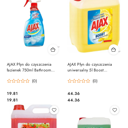
AJAX Płyn do czyszczenia
AJAX Płyn do czyszczenia
łazienek 750ml Bathroom
uniwersalny 5l Boost
1277434
Soda&Cytryna 1190245
(0)
(0)
Cena:
Cena:
19.81
44.36
Cena:
Cena:
19.81
44.36