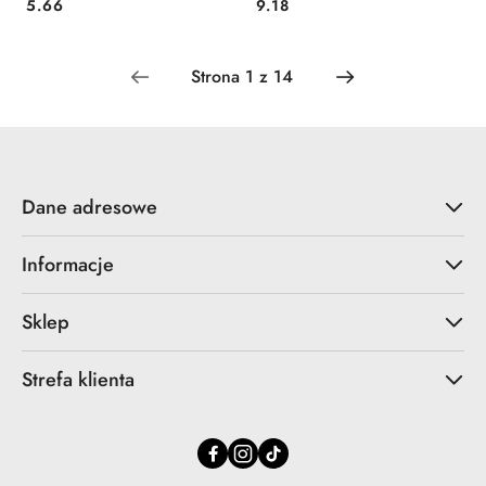
Cena:
Cena:
5.66
9.18
Dane adresowe
Informacje
Sklep
Strefa klienta