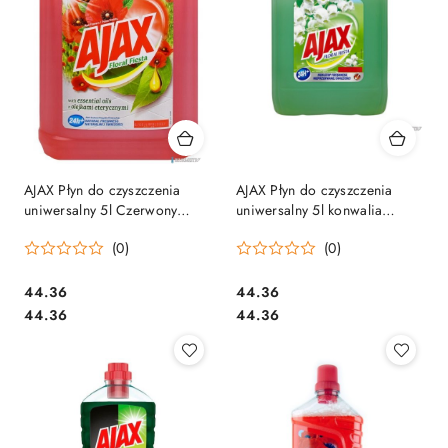
AJAX Płyn do czyszczenia
AJAX Płyn do czyszczenia
uniwersalny 5l Czerwony
uniwersalny 5l konwalia
Polne kwiaty 709383
Zielony bukiet wiosenny
(0)
(0)
462350
Cena:
Cena:
44.36
44.36
Cena:
Cena:
44.36
44.36