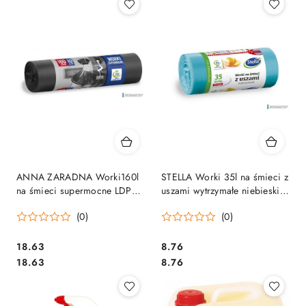
ANNA ZARADNA Worki160l
STELLA Worki 35l na śmieci z
na śmieci supermocne LDPE
uszami wytrzymałe niebieskie
czarne (10 szt.)
HDLD (30 szt.) 09718
(0)
(0)
WNS1989/16SH (X)
Cena:
Cena:
18.63
8.76
Cena:
Cena:
18.63
8.76