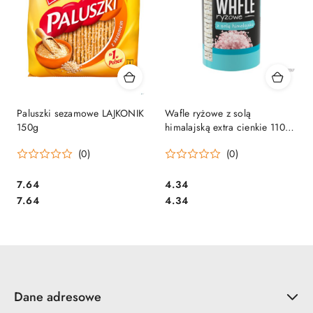
Paluszki sezamowe LAJKONIK
Wafle ryżowe z solą
150g
himalajską extra cienkie 110g
SANTE
(0)
(0)
Cena:
Cena:
7.64
4.34
Cena:
Cena:
7.64
4.34
Dane adresowe