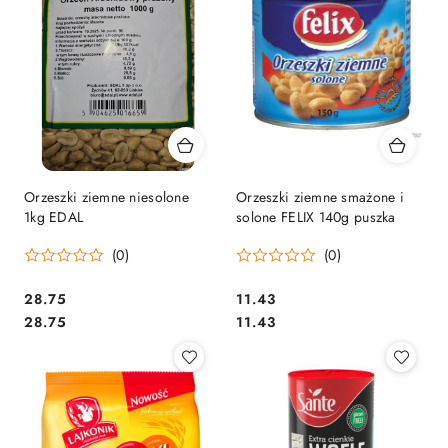
Orzeszki ziemne niesolone
Orzeszki ziemne smażone i
1kg EDAL
solone FELIX 140g puszka
(0)
(0)
Cena:
Cena:
28.75
11.43
Cena:
Cena:
28.75
11.43