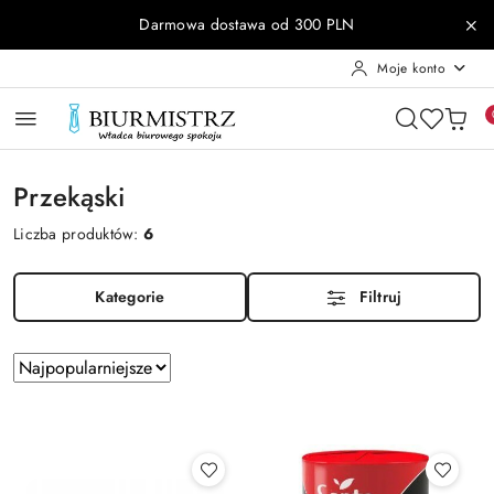
Przejdź do treści głównej
Przejdź do wyszukiwarki
Przejdź do moje konto
Przejdź do menu głównego
Przejdź do stopki
Darmowa dostawa od 300 PLN
Moje konto
Przekąski
Liczba produktów:
6
Kategorie
Filtruj
Zastosowano
Sortuj
według
sortowanie:
Najpopularniejsze.