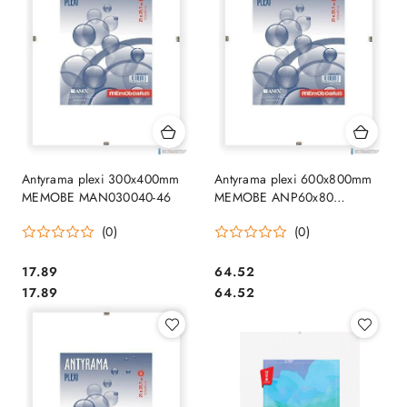
Antyrama plexi 300x400mm
Antyrama plexi 600x800mm
MEMOBE MAN030040-46
MEMOBE ANP60x80
MAN060080-46
(0)
(0)
Cena:
Cena:
17.89
64.52
Cena:
Cena:
17.89
64.52