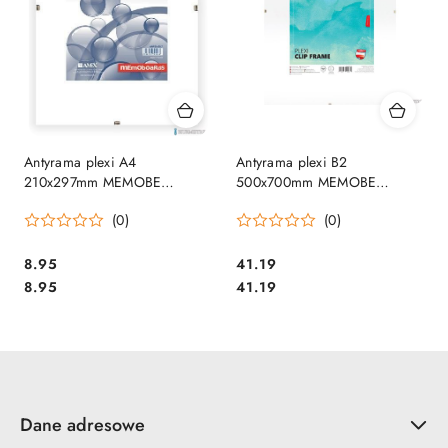
Antyrama plexi A4
Antyrama plexi B2
210x297mm MEMOBE
500x700mm MEMOBE
ANP21x297
MAN050070-46
(0)
(0)
Cena:
Cena:
8.95
41.19
Cena:
Cena:
8.95
41.19
Dane adresowe