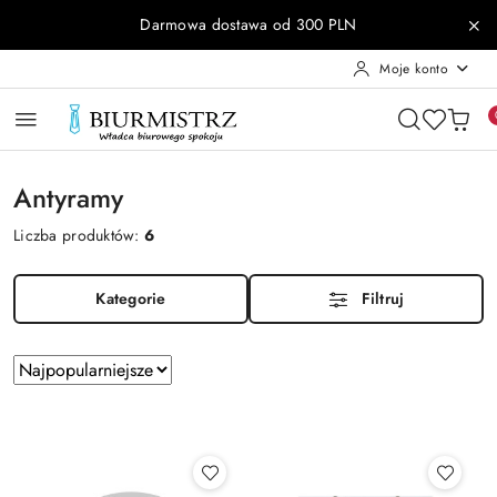
Przejdź do treści głównej
Przejdź do wyszukiwarki
Przejdź do moje konto
Przejdź do menu głównego
Przejdź do stopki
Darmowa dostawa od 300 PLN
Moje konto
Antyramy
Liczba produktów:
6
Kategorie
Filtruj
Zastosowano
Sortuj
według
sortowanie:
Najpopularniejsze.