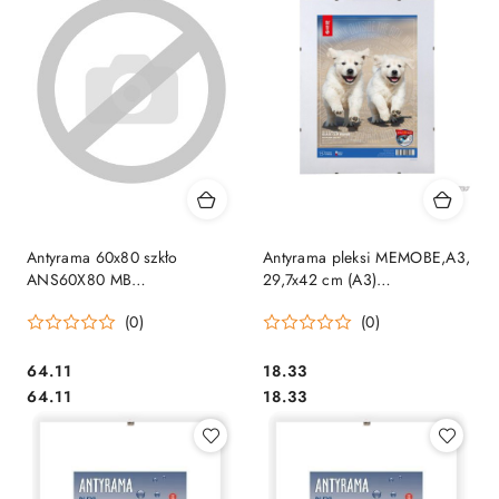
Antyrama 60x80 szkło
Antyrama pleksi MEMOBE,A3,
ANS60X80 MB
29,7x42 cm (A3)
MEMOBOARDS SALE
MAN030042-46
(0)
(0)
Cena:
Cena:
64.11
18.33
Cena:
Cena:
64.11
18.33