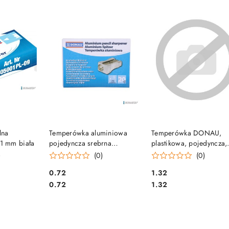
e.
SZYKA
DO KOSZYKA
DO KOSZYKA
lna
Temperówka aluminiowa
Temperówka DONAU,
1 mm biała
pojedyncza srebrna
plastikowa, pojedyncza,
DONAU
mała okrągła, mix kolor
)
(0)
(0)
7813001-99
Cena:
Cena:
0.72
1.32
Cena:
Cena:
0.72
1.32