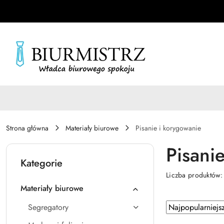
Przejdź do treści głównej
Przejdź do wyszukiwarki
Przejdź do moje konto
Przejdź do menu głównego
Przejdź do stopki
Strona główna
Materiały biurowe
Pisanie i korygowanie
Pisani
Kategorie
Liczba produktów
Materiały biurowe
Zastosowano
Sortuj
Segregatory
według
sortowanie: