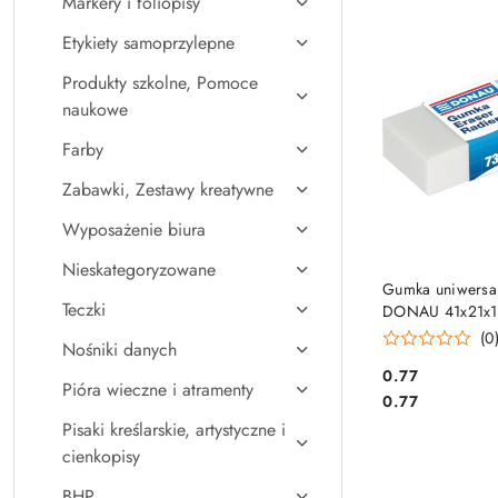
Markery i foliopisy
Najpopularniejsz
Etykiety samoprzylepne
Produkty szkolne, Pomoce
naukowe
Farby
Zabawki, Zestawy kreatywne
Wyposażenie biura
Nieskategoryzowane
DO KO
Gumka uniwersa
Teczki
DONAU 41x21x1
(0
Nośniki danych
Cena:
0.77
Pióra wieczne i atramenty
Cena:
0.77
Pisaki kreślarskie, artystyczne i
cienkopisy
BHP