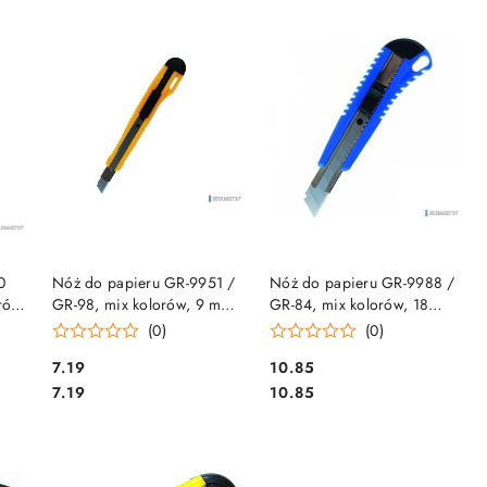
DO KOSZYKA
DO KOSZYKA
0
Nóż do papieru GR-9951 /
Nóż do papieru GR-9988 /
rów,
GR-98, mix kolorów, 9 mm,
GR-84, mix kolorów, 18
7
prowadnica GRAND 130-
mm, prowadnica GRAND
(0)
(0)
1189
130-1190
Cena:
Cena:
7.19
10.85
Cena:
Cena:
7.19
10.85