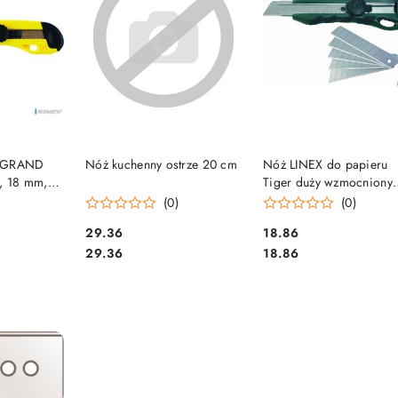
SZYKA
DO KOSZYKA
DO KOSZYKA
u GRAND
Nóż kuchenny ostrze 20 cm
Nóż LINEX do papieru
i, 18 mm,
Tiger duży wzmocniony
AND 130-
100412290
)
(0)
(0)
Cena:
Cena:
29.36
18.86
Cena:
Cena:
29.36
18.86