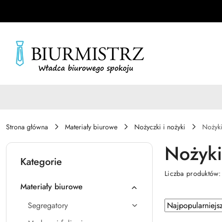
Przejdź do treści głównej
Przejdź do wyszukiwarki
Przejdź do moje konto
Przejdź do menu głównego
Przejdź do stopki
Strona główna
Materiały biurowe
Nożyczki i nożyki
Nożyki
Nożyki
Kategorie
Liczba produktów
Materiały biurowe
Zastosowano
Sortuj
Segregatory
według
sortowanie: