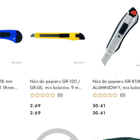
e.
SZYKA
DO KOSZYKA
DO KOSZYKA
 18 mm
Nóż do papieru GR-120 /
Nóż do papieru GR-810
1 18mm
GR-05, mix kolorów, 9 mm
ALUMINIOWY, mix kolo
GRAND 130-1192
18 mm GRAND 130-165
)
(0)
(0)
Cena:
Cena:
2.69
30.41
Cena:
Cena:
2.69
30.41