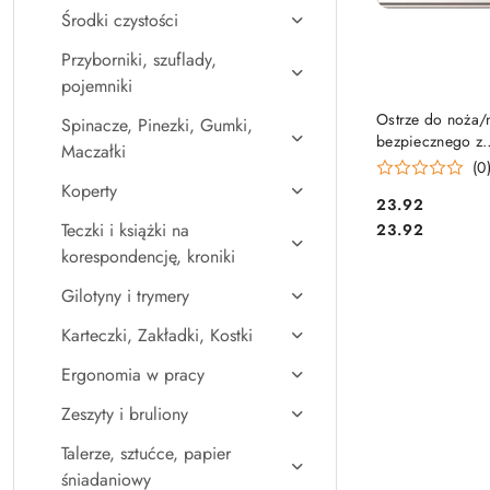
Środki czystości
Przyborniki, szuflady,
pojemniki
DO KO
Ostrze do noża/
Spinacze, Pinezki, Gumki,
bezpiecznego z
Maczałki
automatycznym 
(0
ostrzem (10szt
Koperty
Cena:
23.92
175 MARTOR
Cena:
Teczki i książki na
23.92
korespondencję, kroniki
Gilotyny i trymery
Karteczki, Zakładki, Kostki
Ergonomia w pracy
Zeszyty i bruliony
Talerze, sztućce, papier
śniadaniowy