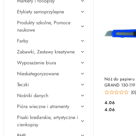
Markery i foliopisy
Najpopularniejsz
Etykiety samoprzylepne
Produkty szkolne, Pomoce
naukowe
Farby
Zabawki, Zestawy kreatywne
Wyposażenie biura
Nieskategoryzowane
DO KO
Nóż do papieru
Teczki
GRAND 130-119
nożyk
(0
Nośniki danych
Cena:
4.06
Pióra wieczne i atramenty
Cena:
4.06
Pisaki kreślarskie, artystyczne i
cienkopisy
BHP