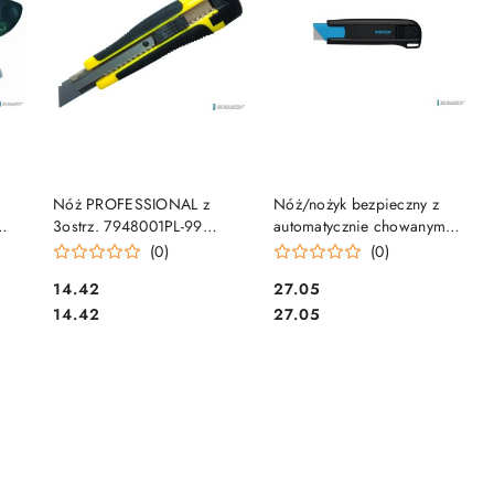
DO KOSZYKA
DO KOSZYKA
Nóż PROFESSIONAL z
Nóż/nożyk bezpieczny z
3ostrz. 7948001PL-99
automatycznie chowanym
DONAU
ostrzem SECUNORM 175
(0)
(0)
MARTOR
Cena:
Cena:
14.42
27.05
Cena:
Cena:
14.42
27.05