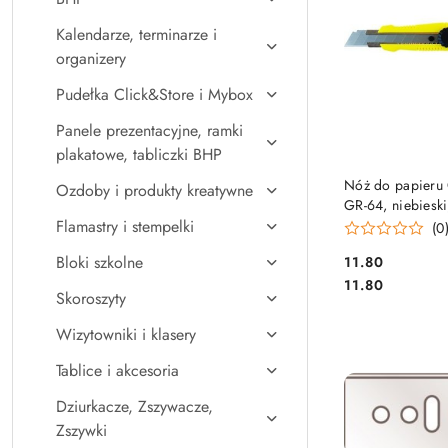
Kalendarze, terminarze i
organizery
Pudełka Click&Store i Mybox
Panele prezentacyjne, ramki
plakatowe, tabliczki BHP
DO KO
Nóż do papier
Ozdoby i produkty kreatywne
GR-64, niebiesk
prowadnica GR
Flamastry i stempelki
(0
1658
Bloki szkolne
Cena:
11.80
Cena:
11.80
Skoroszyty
Wizytowniki i klasery
Tablice i akcesoria
Dziurkacze, Zszywacze,
Zszywki