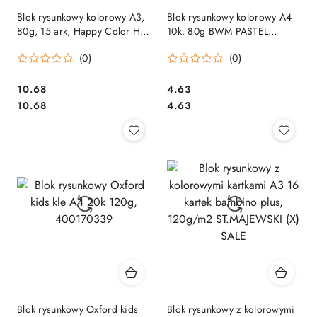
Blok rysunkowy kolorowy A3,
Blok rysunkowy kolorowy A4
80g, 15 ark, Happy Color HA
10k. 80g BWM PASTEL
3708 3040-09
INTERDRUK
(0)
(0)
Cena:
Cena:
10.68
4.63
Cena:
Cena:
10.68
4.63
Blok rysunkowy Oxford kids
Blok rysunkowy z kolorowymi