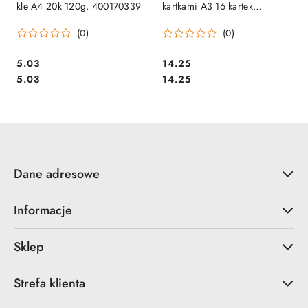
kle A4 20k 120g, 400170339
kartkami A3 16 kartek
bambino plus, 120g/m2
(0)
(0)
ST.MAJEWSKI (X) SALE
Cena:
Cena:
5.03
14.25
Cena:
Cena:
5.03
14.25
Dane adresowe
Informacje
Sklep
Strefa klienta