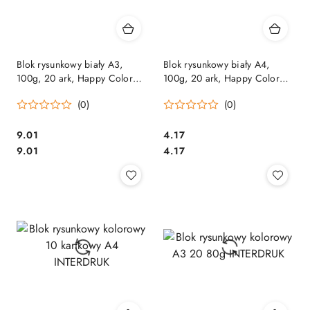
Blok rysunkowy biały A3,
Blok rysunkowy biały A4,
100g, 20 ark, Happy Color
100g, 20 ark, Happy Color
HA 3710 3040-0
HA 3710 2030-0 SALE
(0)
(0)
Cena:
Cena:
9.01
4.17
Cena:
Cena:
9.01
4.17