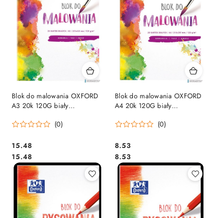
Blok do malowania OXFORD
Blok do malowania OXFORD
A3 20k 120G biały
A4 20k 120G biały
400093196 .
400093194 .
(0)
(0)
Cena:
Cena:
15.48
8.53
Cena:
Cena:
15.48
8.53