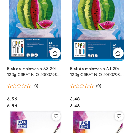
Blok do malowania A3 20k
Blok do malowania A4 20k
120g CREATINIO 400079859
120g CREATINIO 400079858
SALE
SALE
(0)
(0)
Cena:
Cena:
6.56
3.48
Cena:
Cena:
6.56
3.48