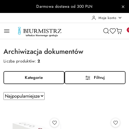
Przejdź do treści głównej
Przejdź do wyszukiwarki
Przejdź do moje konto
Przejdź do menu głównego
Przejdź do stopki
Darmowa dostawa od 300 PLN
Moje konto
Archiwizacja dokumentów
Liczba produktów:
2
Kategorie
Filtruj
Zastosowano
Sortuj
według
sortowanie:
Najpopularniejsze.