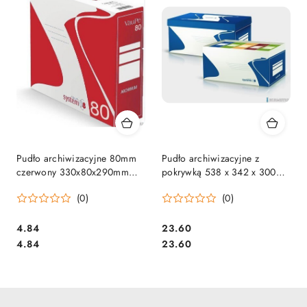
Pudło archiwizacyjne 80mm
Pudło archiwizacyjne z
czerwony 330x80x290mm
pokrywką 538 x 342 x 300
VAUPE, 434/01
VAUPE, 437/03 VAUPE na 5
(0)
(0)
pojemników 100mm lub 6
poj. 80mm
Cena:
Cena:
4.84
23.60
Cena:
Cena:
4.84
23.60