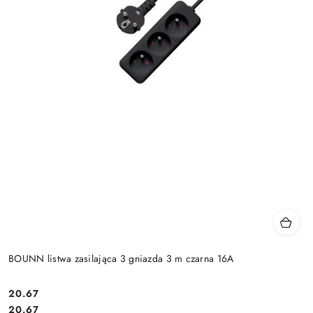
BOUNN listwa zasilająca 3 gniazda 3 m czarna 16A
Cena:
20.67
Cena:
20.67