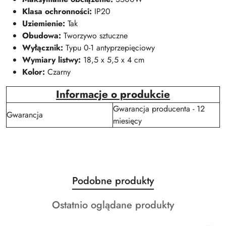
Klasa ochronności:
IP20
Uziemienie:
Tak
Obudowa:
Tworzywo sztuczne
Wyłącznik:
Typu 0-1 antyprzepięciowy
Wymiary listwy:
18,5 x 5,5 x 4 cm
Kolor:
Czarny
Informacje o produkcie
Gwarancja producenta - 12
Gwarancja
miesięcy
Produkty
Podobne produkty
Pomiń karuzelę produktów
o
Produkty
Ostatnio oglądane produkty
statusie:
o