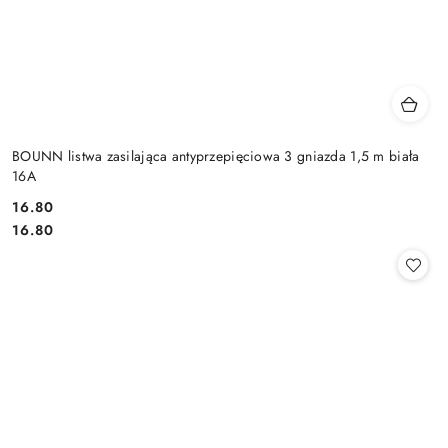
BOUNN listwa zasilająca antyprzepięciowa 3 gniazda 1,5 m biała
16A
Cena:
16.80
Cena:
16.80