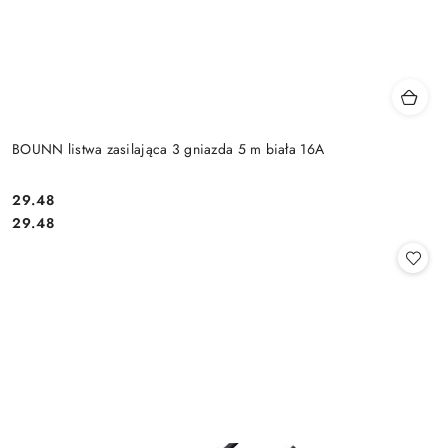
BOUNN listwa zasilająca 3 gniazda 5 m biała 16A
Cena:
29.48
Cena:
29.48