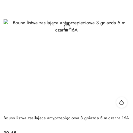
Bounn listwa zasilająca antyprzepięciowa 3 gniazda 5 m czarna 16A
Cena:
30.45