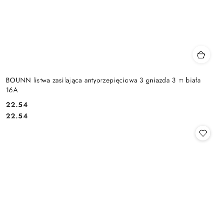
BOUNN listwa zasilająca antyprzepięciowa 3 gniazda 3 m biała
16A
Cena:
22.54
Cena:
22.54