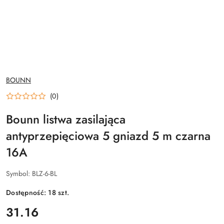
NAZWA
BOUNN
PRODUCENTA:
(0)
Bounn listwa zasilająca
antyprzepięciowa 5 gniazd 5 m czarna
16A
Symbol:
BLZ-6-BL
Dostępność:
18
szt.
cena:
31.16