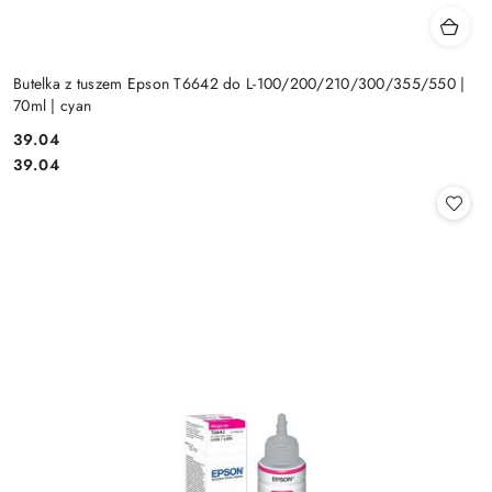
Butelka z tuszem Epson T6642 do L-100/200/210/300/355/550 |
70ml | cyan
Cena:
39.04
Cena:
39.04