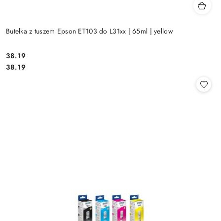
Butelka z tuszem Epson ET103 do L31xx | 65ml | yellow
Cena:
38.19
Cena:
38.19