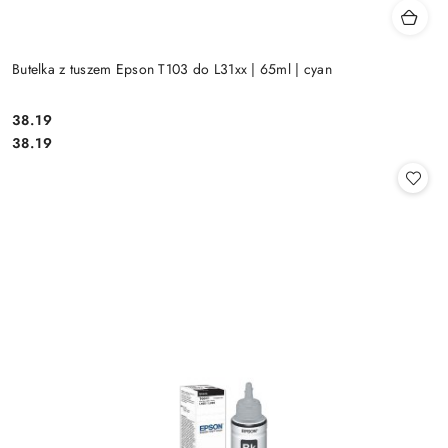
Butelka z tuszem Epson T103 do L31xx | 65ml | cyan
Cena:
38.19
Cena:
38.19