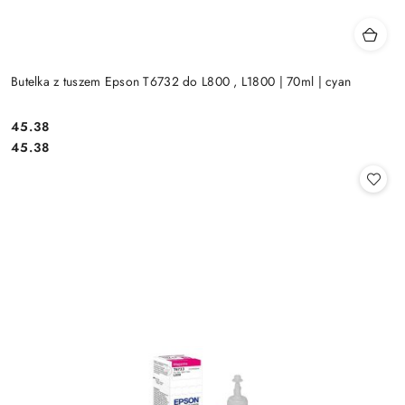
Butelka z tuszem Epson T6732 do L800 , L1800 | 70ml | cyan
Cena:
45.38
Cena:
45.38