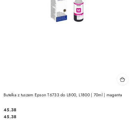
Butelka z tuszem Epson T6733 do L800, L1800 | 70ml | magenta
Cena:
45.38
Cena:
45.38