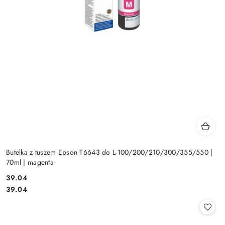
Butelka z tuszem Epson T6643 do L-100/200/210/300/355/550 |
70ml | magenta
Cena:
39.04
Cena:
39.04