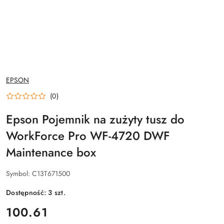
NAZWA
EPSON
PRODUCENTA:
(0)
Epson Pojemnik na zużyty tusz do
WorkForce Pro WF-4720 DWF
Maintenance box
Symbol:
C13T671500
Dostępność:
3
szt.
cena:
100.61