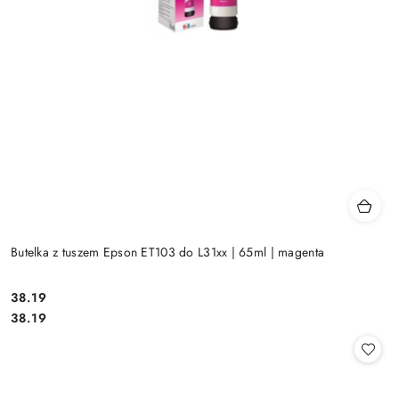
Butelka z tuszem Epson ET103 do L31xx | 65ml | magenta
Cena:
38.19
Cena:
38.19