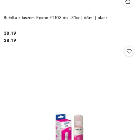
Butelka z tuszem Epson ET103 do L31xx | 65ml | black
Cena:
38.19
Cena:
38.19