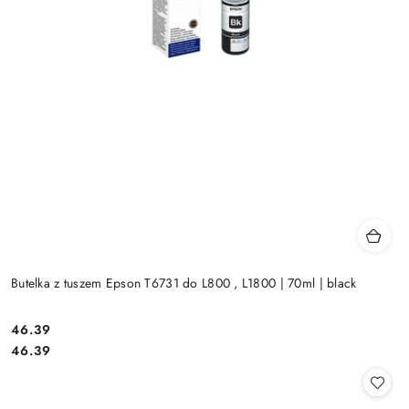
Butelka z tuszem Epson T6731 do L800 , L1800 | 70ml | black
Cena:
46.39
Cena:
46.39