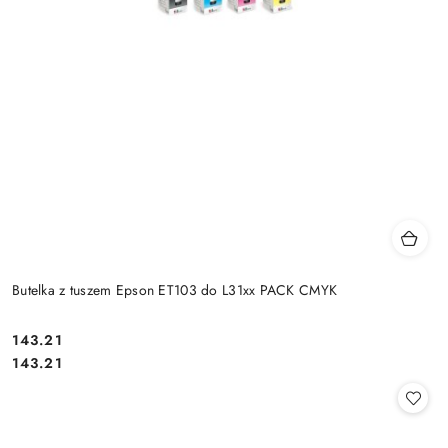
Butelka z tuszem Epson ET103 do L31xx PACK CMYK
Cena:
143.21
Cena:
143.21