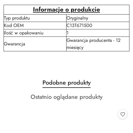
Informacje o produkcie
Typ produktu
Oryginalny
Kod OEM
C13T671500
Ilość w opakowaniu
1
Gwarancja producenta - 12
Gwarancja
miesięcy
Produkty
Podobne produkty
Pomiń karuzelę produktów
o
Produkty
Ostatnio oglądane produkty
statusie:
o
statusie: