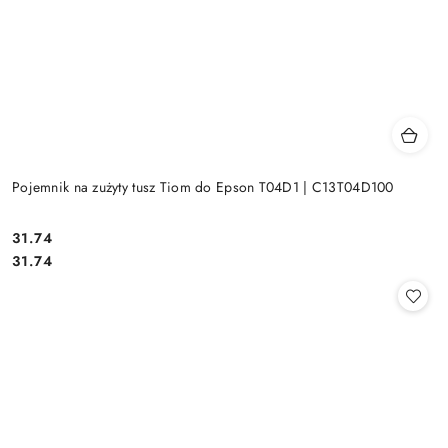
Pojemnik na zużyty tusz Tiom do Epson T04D1 | C13T04D100
Cena:
31.74
Cena:
31.74