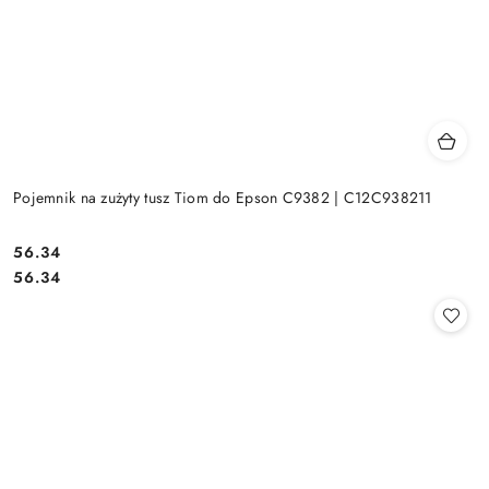
Pojemnik na zużyty tusz Tiom do Epson C9382 | C12C938211
Cena:
56.34
Cena:
56.34