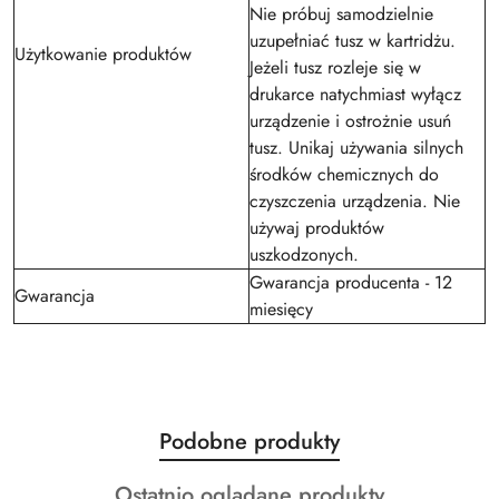
Nie próbuj samodzielnie
uzupełniać tusz w kartridżu.
Użytkowanie produktów
Jeżeli tusz rozleje się w
drukarce natychmiast wyłącz
urządzenie i ostrożnie usuń
tusz. Unikaj używania silnych
środków chemicznych do
czyszczenia urządzenia. Nie
używaj produktów
uszkodzonych.
Gwarancja producenta - 12
Gwarancja
miesięcy
Produkty
Podobne produkty
Pomiń karuzelę produktów
o
Produkty
Ostatnio oglądane produkty
statusie: