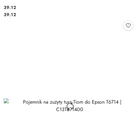
Cena:
39.12
Cena:
39.12