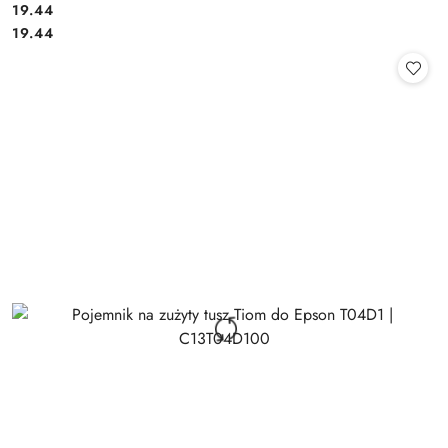
Cena:
19.44
Cena:
19.44