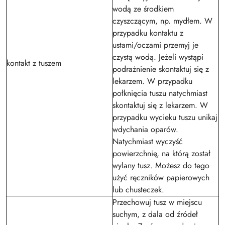
wodą ze środkiem
czyszczącym, np. mydłem. W
przypadku kontaktu z
ustami/oczami przemyj je
czystą wodą. Jeżeli wystąpi
kontakt z tuszem
podrażnienie skontaktuj się z
lekarzem. W przypadku
połknięcia tuszu natychmiast
skontaktuj się z lekarzem. W
przypadku wycieku tuszu unikaj
wdychania oparów.
Natychmiast wyczyść
powierzchnię, na którą został
wylany tusz. Możesz do tego
użyć ręczników papierowych
lub chusteczek.
Przechowuj tusz w miejscu
suchym, z dala od źródeł