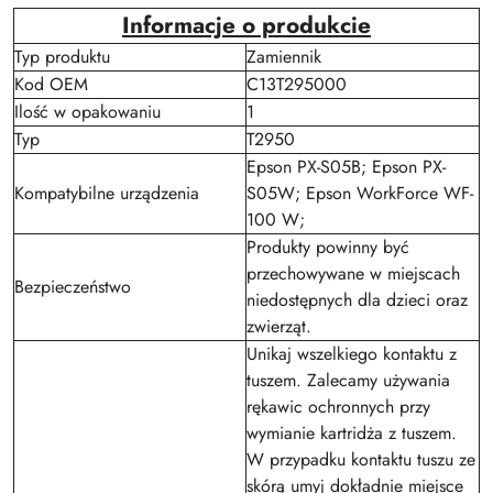
Informacje o produkcie
Typ produktu
Zamiennik
Kod OEM
C13T295000
Ilość w opakowaniu
1
Typ
T2950
Epson PX-S05B; Epson PX-
Kompatybilne urządzenia
S05W; Epson WorkForce WF-
100 W;
Produkty powinny być
przechowywane w miejscach
Bezpieczeństwo
niedostępnych dla dzieci oraz
zwierząt.
Unikaj wszelkiego kontaktu z
tuszem. Zalecamy używania
rękawic ochronnych przy
wymianie kartridża z tuszem.
W przypadku kontaktu tuszu ze
skórą umyj dokładnie miejsce