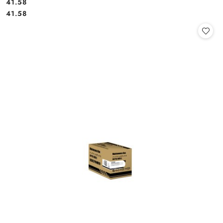
Cena:
41.58
Cena:
41.58