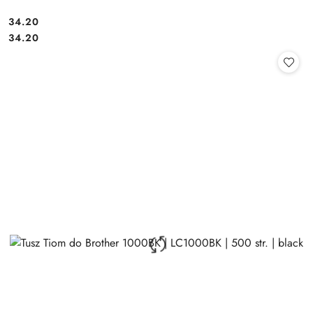
Cena:
34.20
Cena:
34.20