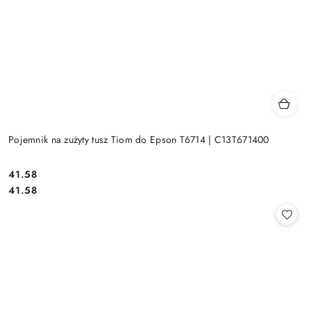
Pojemnik na zużyty tusz Tiom do Epson T6714 | C13T671400
Cena:
41.58
Cena:
41.58