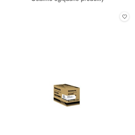
o
statusie: