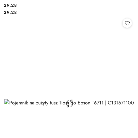
Cena:
29.28
Cena:
29.28