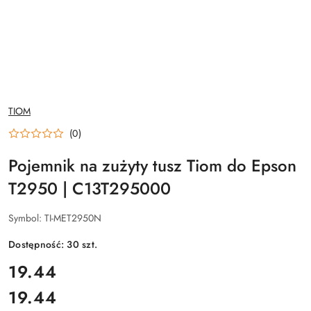
NAZWA
TIOM
PRODUCENTA:
(0)
Pojemnik na zużyty tusz Tiom do Epson
T2950 | C13T295000
Symbol:
TI-MET2950N
Dostępność:
30
szt.
cena:
19.44
19.44
Cena: