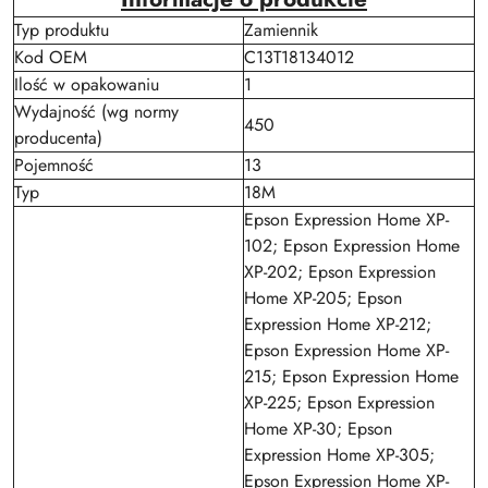
Typ produktu
Zamiennik
Kod OEM
C13T18134012
Ilość w opakowaniu
1
Wydajność (wg normy
450
producenta)
Pojemność
13
Typ
18M
Epson Expression Home XP-
102; Epson Expression Home
XP-202; Epson Expression
Home XP-205; Epson
Expression Home XP-212;
Epson Expression Home XP-
215; Epson Expression Home
XP-225; Epson Expression
Home XP-30; Epson
Expression Home XP-305;
Epson Expression Home XP-