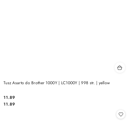
Tusz Asarto do Brother 1000Y | LC1000Y | 998 str. | yellow
Cena:
11.89
Cena:
11.89