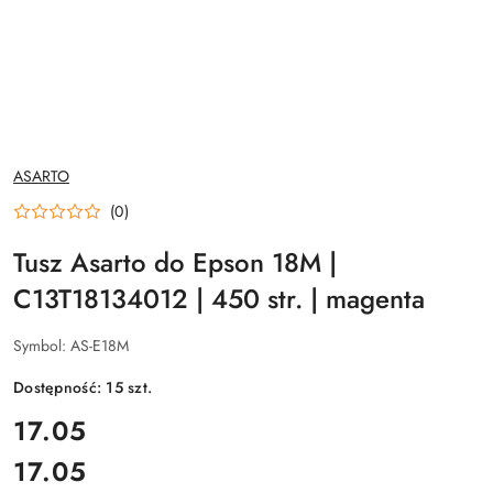
NAZWA
ASARTO
PRODUCENTA:
(0)
Tusz Asarto do Epson 18M |
C13T18134012 | 450 str. | magenta
Symbol:
AS-E18M
Dostępność:
15
szt.
cena:
17.05
17.05
Cena: