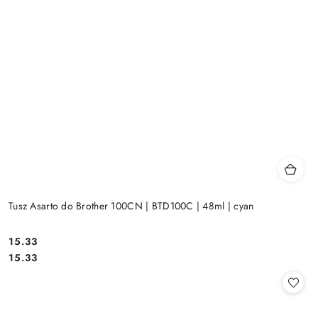
Tusz Asarto do Brother 100CN | BTD100C | 48ml | cyan
Cena:
15.33
Cena:
15.33