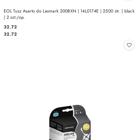
EOL Tusz Asarto do Lexmark 200BXN | 14L0174E | 2500 str. | black
| 2 szt./op.
Cena:
32.72
Cena:
32.72