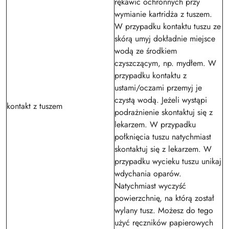
rękawic ochronnych przy
wymianie kartridża z tuszem.
W przypadku kontaktu tuszu ze
skórą umyj dokładnie miejsce
wodą ze środkiem
czyszczącym, np. mydłem. W
przypadku kontaktu z
ustami/oczami przemyj je
czystą wodą. Jeżeli wystąpi
kontakt z tuszem
podrażnienie skontaktuj się z
lekarzem. W przypadku
połknięcia tuszu natychmiast
skontaktuj się z lekarzem. W
przypadku wycieku tuszu unikaj
wdychania oparów.
Natychmiast wyczyść
powierzchnię, na którą został
wylany tusz. Możesz do tego
użyć ręczników papierowych