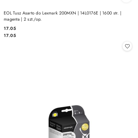
EOL Tusz Asarto do Lexmark 200MXN | 14L0176E | 1600 str. |
magenta | 2 szt./op.
Cena:
17.05
Cena:
17.05