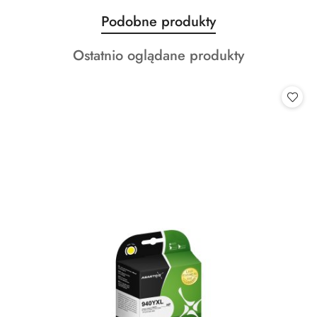
Produkty
Podobne produkty
Pomiń karuzelę produktów
o
Produkty
Ostatnio oglądane produkty
statusie:
o
statusie: