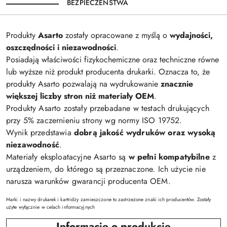
BEZPIECZEŃSTWA
Produkty
Asarto
zostały opracowane z myślą o
wydajności,
oszczędności i niezawodności
.
Posiadają właściwości fizykochemiczne oraz techniczne równe
lub wyższe niż produkt producenta drukarki. Oznacza to, że
produkty Asarto pozwalają na wydrukowanie
znacznie
większej liczby stron niż materiały OEM
.
Produkty Asarto zostały przebadane w testach drukujących
przy 5% zaczernieniu strony wg normy ISO 19752.
Wynik przedstawia
dobrą jakość wydruków oraz wysoką
niezawodność
.
Materiały eksploatacyjne Asarto są
w pełni kompatybilne
z
urządzeniem, do którego są przeznaczone. Ich użycie nie
narusza warunków gwarancji producenta OEM.
Marki i nazwy drukarek i kartridży zamieszczone to zastrzeżone znaki ich producentów. Zostały
użyte wyłącznie w celach informacyjnych
Informacje o produkcie