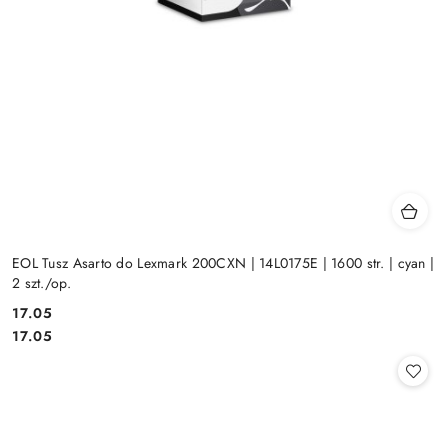
EOL Tusz Asarto do Lexmark 200CXN | 14L0175E | 1600 str. | cyan |
2 szt./op.
Cena:
17.05
Cena:
17.05