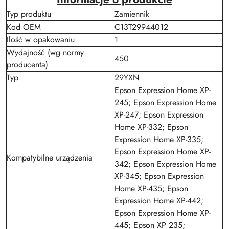
Typ produktu
Zamiennik
Kod OEM
C13T29944012
Ilość w opakowaniu
1
Wydajność (wg normy
450
producenta)
Typ
29YXN
Epson Expression Home XP-
245; Epson Expression Home
XP-247; Epson Expression
Home XP-332; Epson
Expression Home XP-335;
Epson Expression Home XP-
Kompatybilne urządzenia
342; Epson Expression Home
XP-345; Epson Expression
Home XP-435; Epson
Expression Home XP-442;
Epson Expression Home XP-
445; Epson XP 235;