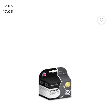
Cena:
17.05
Cena:
17.05