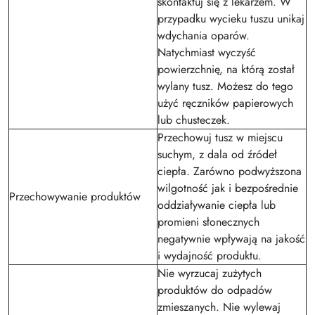
skontaktuj się z lekarzem. W
przypadku wycieku tuszu unikaj
wdychania oparów.
Natychmiast wyczyść
powierzchnię, na którą został
wylany tusz. Możesz do tego
użyć ręczników papierowych
lub chusteczek.
Przechowuj tusz w miejscu
suchym, z dala od źródeł
ciepła. Zarówno podwyższona
wilgotność jak i bezpośrednie
Przechowywanie produktów
oddziaływanie ciepła lub
promieni słonecznych
negatywnie wpływają na jakość
i wydajność produktu.
Nie wyrzucaj zużytych
produktów do odpadów
zmieszanych. Nie wylewaj