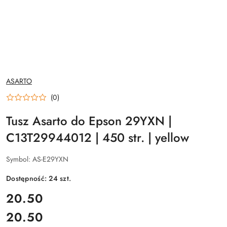
NAZWA
ASARTO
PRODUCENTA:
(0)
Tusz Asarto do Epson 29YXN |
C13T29944012 | 450 str. | yellow
Symbol:
AS-E29YXN
Dostępność:
24
szt.
cena:
20.50
20.50
Cena: