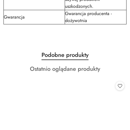
uszkodzonych.
Gwarancja producenta -
Gwarancja
dożywotnia
Produkty
Podobne produkty
Pomiń karuzelę produktów
o
Produkty
Ostatnio oglądane produkty
statusie:
o
statusie: