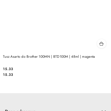
Tusz Asarto do Brother 100MN | BTD100M | 48ml | magenta
Cena:
15.33
Cena:
15.33