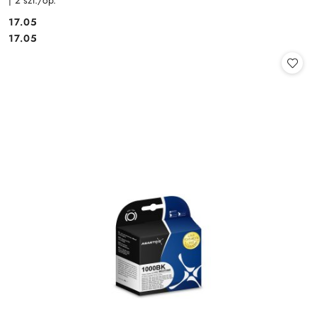
| 2 szt./op.
Cena:
17.05
Cena:
17.05