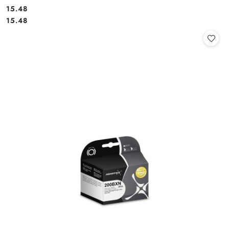
Cena:
15.48
Cena:
15.48