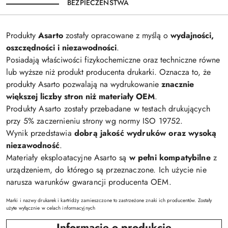
BEZPIECZEŃSTWA
Produkty
Asarto
zostały opracowane z myślą o
wydajności,
oszczędności i niezawodności
.
Posiadają właściwości fizykochemiczne oraz techniczne równe
lub wyższe niż produkt producenta drukarki. Oznacza to, że
produkty Asarto pozwalają na wydrukowanie
znacznie
większej liczby stron niż materiały OEM
.
Produkty Asarto zostały przebadane w testach drukujących
przy 5% zaczernieniu strony wg normy ISO 19752.
Wynik przedstawia
dobrą jakość wydruków oraz wysoką
niezawodność
.
Materiały eksploatacyjne Asarto są
w pełni kompatybilne
z
urządzeniem, do którego są przeznaczone. Ich użycie nie
narusza warunków gwarancji producenta OEM.
Marki i nazwy drukarek i kartridży zamieszczone to zastrzeżone znaki ich producentów. Zostały
użyte wyłącznie w celach informacyjnych
Informacje o produkcie