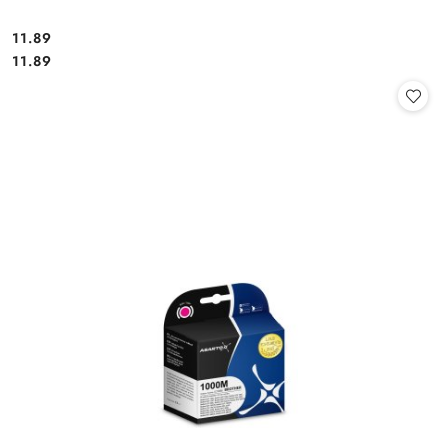
Cena:
11.89
Cena:
11.89