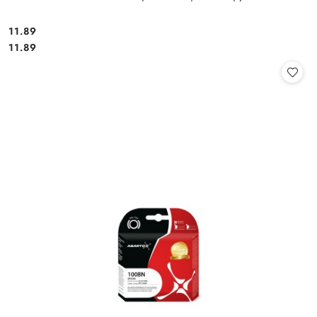
Cena:
11.89
Cena:
11.89