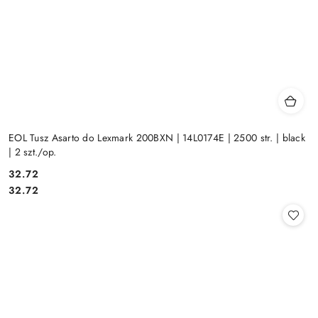
EOL Tusz Asarto do Lexmark 200BXN | 14L0174E | 2500 str. | black
| 2 szt./op.
Cena:
32.72
Cena:
32.72