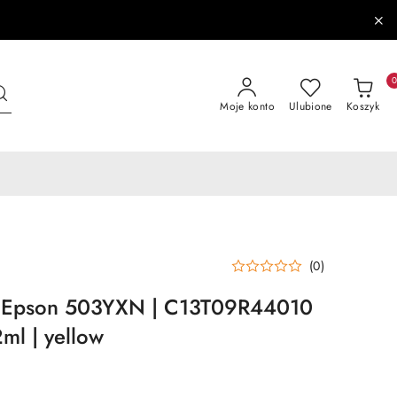
Moje konto
Ulubione
Koszyk
(0)
o Epson 503YXN | C13T09R44010
2ml | yellow