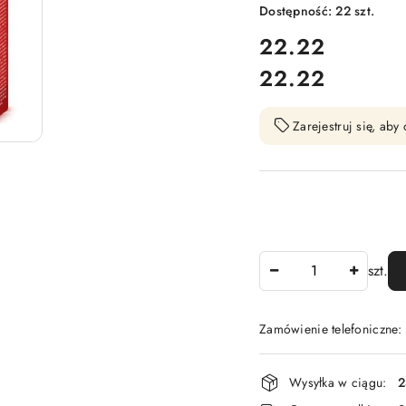
Dostępność:
22
szt.
cena:
22.22
22.22
Cena:
Zarejestruj się, ab
Ilość
szt.
Zamówienie telefoniczne
Dostępność
Wysyłka w ciągu:
2
i