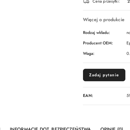
Cena przesyłki:
dostawa
Więcej o produkcie
Rodzaj wkładu:
n
Producent OEM:
E
Waga:
0
Zadaj pytanie
EAN:
5
U
INFORMACJE DOT. BEZPIECZEŃSTWA
OPINIE (0)