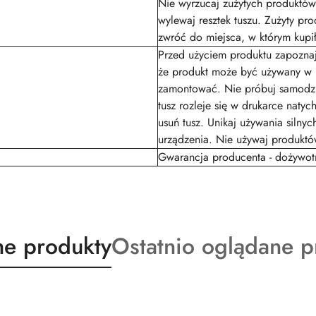
Nie wyrzucaj zużytych produktó
wylewaj resztek tuszu. Zużyty pr
zwróć do miejsca, w którym kupił
Przed użyciem produktu zapoznaj s
że produkt może być używany w 
zamontować. Nie próbuj samodziel
tusz rozleje się w drukarce natyc
usuń tusz. Unikaj używania siln
urządzenia. Nie używaj produkt
Gwarancja producenta - dożywot
ty
Produkty
e produkty
Ostatnio oglądane p
o
:
statusie: