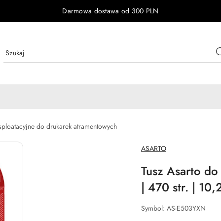
Darmowa dostawa od 300 PLN
ksploatacyjne do drukarek atramentowych
NAZWA
ASARTO
PRODUCENTA:
Tusz Asarto d
| 470 str. | 10,
Symbol:
AS-E503YXN