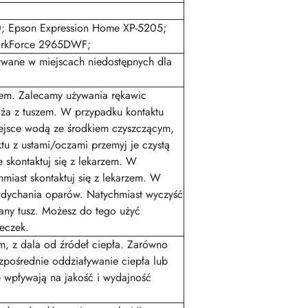
; Epson Expression Home XP-5205;
rkForce 2965DWF;
wane w miejscach niedostępnych dla
szem. Zalecamy używania rękawic
dża z tuszem. W przypadku kontaktu
iejsce wodą ze środkiem czyszczącym,
u z ustami/oczami przemyj je czystą
e skontaktuj się z lekarzem. W
hmiast skontaktuj się z lekarzem. W
wdychania oparów. Natychmiast wyczyść
lany tusz. Możesz do tego użyć
eczek.
m, z dala od źródeł ciepła. Zarówno
zpośrednie oddziaływanie ciepła lub
 wpływają na jakość i wydajność