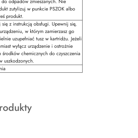
w do odpadów zmieszanych. Nie
odukt zutylizuj w punkcie PSZOK albo
eś produkt.
ię z instrukcją obsługi. Upewnij się,
urządzeniu, w którym zamierzasz go
nie uzupełniać tusz w kartridżu. Jeżeli
hmiast wyłącz urządzenie i ostrożnie
ych środków chemicznych do czyszczenia
ów uszkodzonych.
nia
rodukty