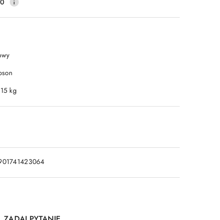
20
owy
pson
.15 kg
901741423064
ZADAJ PYTANIE