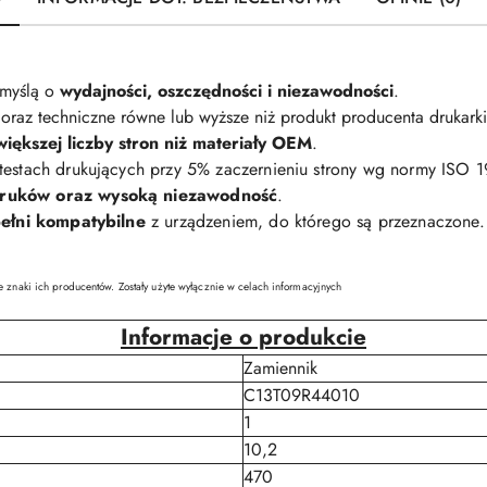
 myślą o
wydajności, oszczędności i niezawodności
.
oraz techniczne równe lub wyższe niż produkt producenta drukarki
większej liczby stron niż materiały OEM
.
 testach drukujących przy 5% zaczernieniu strony wg normy ISO 
druków oraz wysoką niezawodność
.
ełni kompatybilne
z urządzeniem, do którego są przeznaczone.
e znaki ich producentów. Zostały użyte wyłącznie w celach informacyjnych
Informacje o produkcie
Zamiennik
C13T09R44010
1
10,2
470