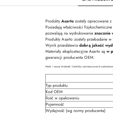
Produkty
Asarto
zostały opracowane z
Posiadają właściwości fizykochemiczne 
pozwalają na wydrukowanie
znacznie 
Produkty Asarto zostały przebadane w
Wynik przedstawia
dobrą jakość wy
Materiały eksploatacyjne Asarto są
w p
gwarancji producenta OEM.
Marki i nazwy drukarek i kartridży zamieszczone to zastrzeżon
Typ produktu
Kod OEM
Ilość w opakowaniu
Pojemność
Wydajność (wg normy producenta)