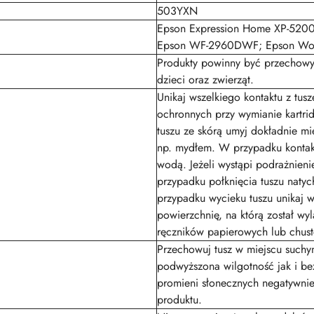
503YXN
Epson Expression Home XP-5200
Epson WF-2960DWF; Epson Wo
Produkty powinny być przechowy
dzieci oraz zwierząt.
Unikaj wszelkiego kontaktu z tu
ochronnych przy wymianie kartri
tuszu ze skórą umyj dokładnie m
np. mydłem. W przypadku kontakt
wodą. Jeżeli wystąpi podrażnieni
przypadku połknięcia tuszu natyc
przypadku wycieku tuszu unikaj 
powierzchnię, na którą został wy
ręczników papierowych lub chust
Przechowuj tusz w miejscu suchy
podwyższona wilgotność jak i be
promieni słonecznych negatywnie
produktu.