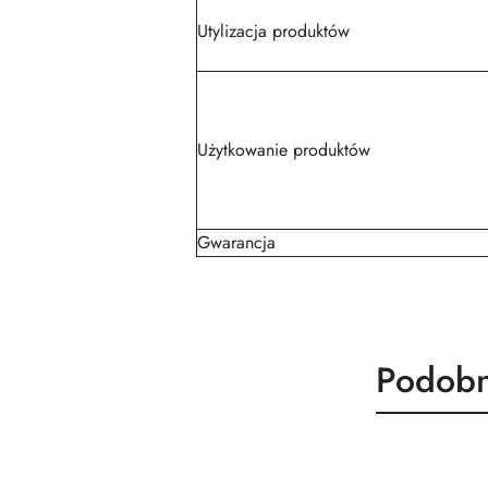
Utylizacja produktów
Użytkowanie produktów
Gwarancja
Produk
Podobn
Pomiń karuzelę produktów
o
statusie