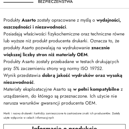
BEZPIECZEŃSTWA
Produkty
Asarto
zostały opracowane z myślą o
wydajności,
oszczędności i niezawodności
.
Posiadają właściwości fizykochemiczne oraz techniczne równe
lub wyższe niż produkt producenta drukarki. Oznacza to, że
produkty Asarto pozwalają na wydrukowanie
znacznie
większej liczby stron niż materiały OEM
.
Produkty Asarto zostały przebadane w testach drukujących
przy 5% zaczernieniu strony wg normy ISO 19752.
Wynik przedstawia
dobrą jakość wydruków oraz wysoką
niezawodność
.
Materiały eksploatacyjne Asarto są
w pełni kompatybilne
z
urządzeniem, do którego są przeznaczone. Ich użycie nie
narusza warunków gwarancji producenta OEM.
Marki i nazwy drukarek i kartridży zamieszczone to zastrzeżone znaki ich producentów. Zostały
użyte wyłącznie w celach informacyjnych
Informacje o produkcie