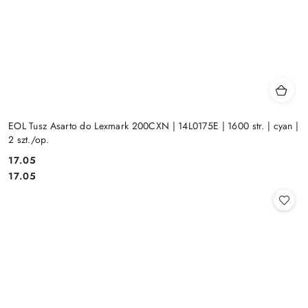
EOL Tusz Asarto do Lexmark 200CXN | 14L0175E | 1600 str. | cyan |
2 szt./op.
Cena:
17.05
Cena:
17.05