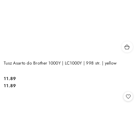
Tusz Asarto do Brother 1000Y | LC1000Y | 998 str. | yellow
Cena:
11.89
Cena:
11.89