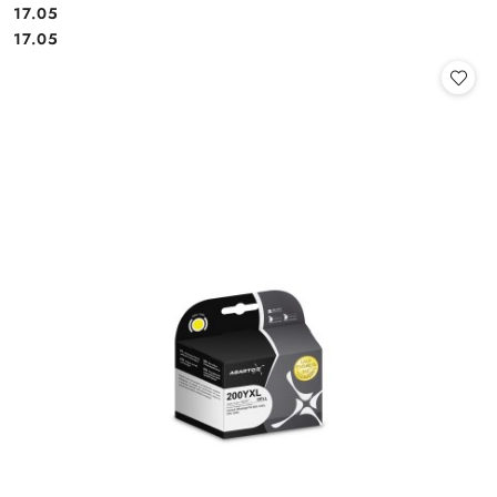
Cena:
17.05
Cena:
17.05