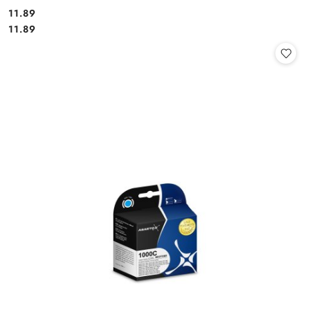
Cena:
11.89
Cena:
11.89