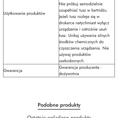
Nie próbuj samodzielnie
uzupełniać tusz w kartridżu.
Użytkowanie produktów
Jeżeli tusz rozleje się w
drukarce natychmiast wyłącz
urządzenie i ostrożnie usuń
tusz. Unikaj używania silnych
środków chemicznych do
czyszczenia urządzenia. Nie
używaj produktów
uszkodzonych.
Gwarancja producenta -
Gwarancja
dożywotnia
Produkty
Podobne produkty
Pomiń karuzelę produktów
o
Produkty
Ostatnio oglądane produkty