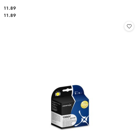
Cena:
11.89
Cena:
11.89