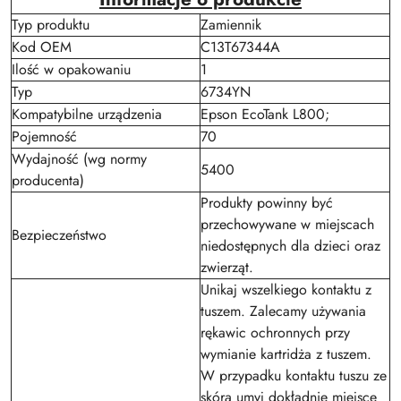
Typ produktu
Zamiennik
Kod OEM
C13T67344A
Ilość w opakowaniu
1
Typ
6734YN
Kompatybilne urządzenia
Epson EcoTank L800;
Pojemność
70
Wydajność (wg normy
5400
producenta)
Produkty powinny być
przechowywane w miejscach
Bezpieczeństwo
niedostępnych dla dzieci oraz
zwierząt.
Unikaj wszelkiego kontaktu z
tuszem. Zalecamy używania
rękawic ochronnych przy
wymianie kartridża z tuszem.
W przypadku kontaktu tuszu ze
skórą umyj dokładnie miejsce