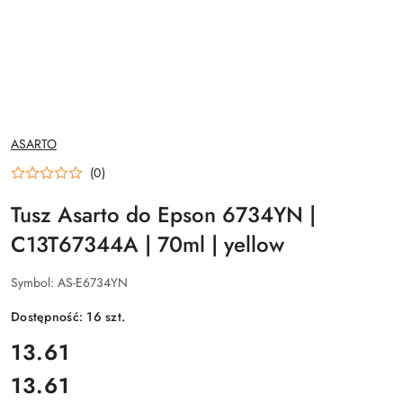
NAZWA
ASARTO
PRODUCENTA:
(0)
Tusz Asarto do Epson 6734YN |
C13T67344A | 70ml | yellow
Symbol:
AS-E6734YN
Dostępność:
16
szt.
cena:
13.61
13.61
Cena: