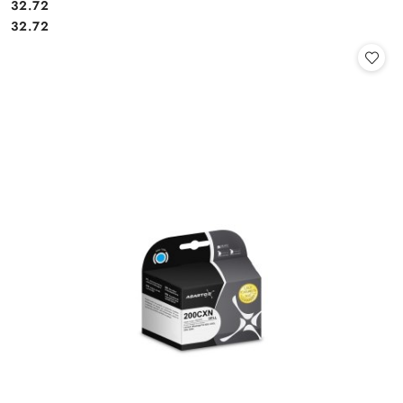
Cena:
32.72
Cena:
32.72