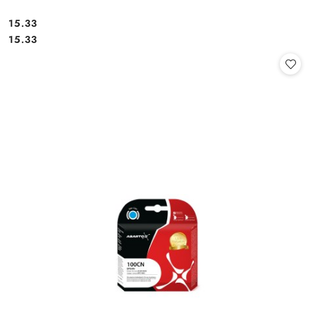
Cena:
15.33
Cena:
15.33