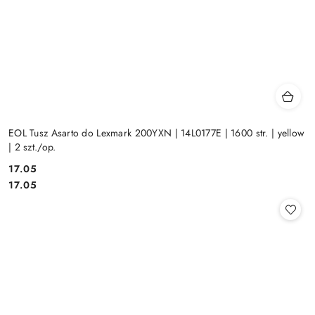
EOL Tusz Asarto do Lexmark 200YXN | 14L0177E | 1600 str. | yellow
| 2 szt./op.
Cena:
17.05
Cena:
17.05