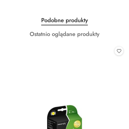
Produkty
Podobne produkty
Pomiń karuzelę produktów
o
Produkty
Ostatnio oglądane produkty
statusie:
o
statusie: