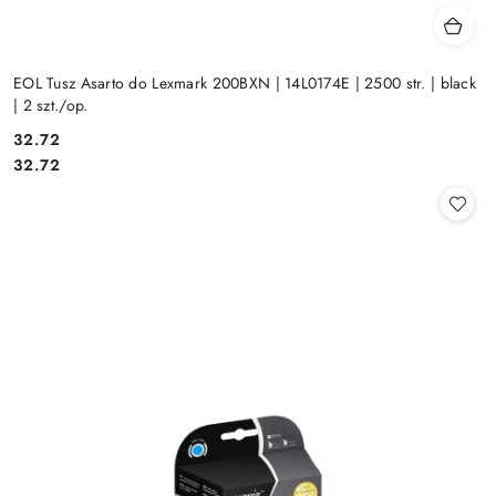
EOL Tusz Asarto do Lexmark 200BXN | 14L0174E | 2500 str. | black
| 2 szt./op.
Cena:
32.72
Cena:
32.72