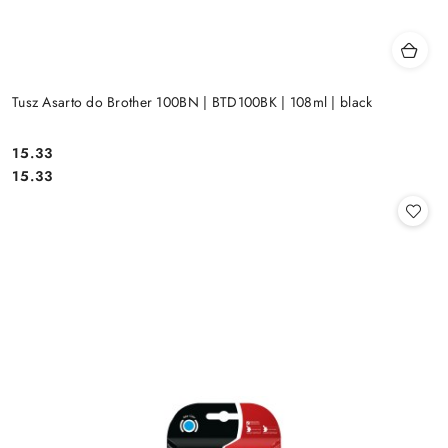
Tusz Asarto do Brother 100BN | BTD100BK | 108ml | black
Cena:
15.33
Cena:
15.33