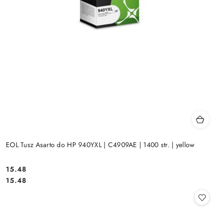
EOL Tusz Asarto do HP 940YXL | C4909AE | 1400 str. | yellow
Cena:
15.48
Cena:
15.48