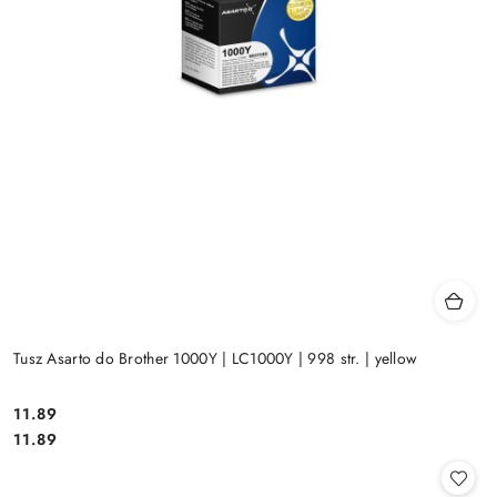
Tusz Asarto do Brother 1000Y | LC1000Y | 998 str. | yellow
Cena:
11.89
Cena:
11.89