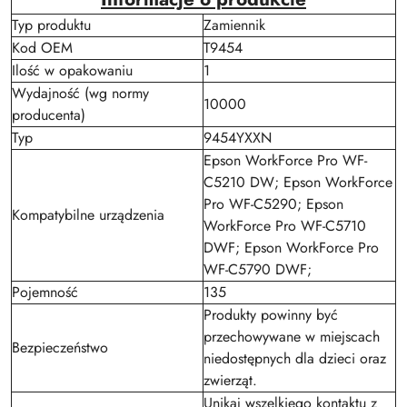
Typ produktu
Zamiennik
Kod OEM
T9454
Ilość w opakowaniu
1
Wydajność (wg normy
10000
producenta)
Typ
9454YXXN
Epson WorkForce Pro WF-
C5210 DW; Epson WorkForce
Pro WF-C5290; Epson
Kompatybilne urządzenia
WorkForce Pro WF-C5710
DWF; Epson WorkForce Pro
WF-C5790 DWF;
Pojemność
135
Produkty powinny być
przechowywane w miejscach
Bezpieczeństwo
niedostępnych dla dzieci oraz
zwierząt.
Unikaj wszelkiego kontaktu z