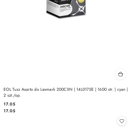
EOL Tusz Asarto do Lexmark 200CXN | 14L0175E | 1600 str. | cyan |
2 szt./op.
Cena:
17.05
Cena:
17.05