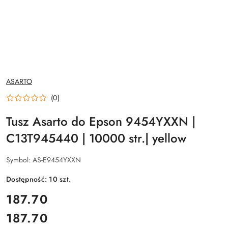
NAZWA
ASARTO
PRODUCENTA:
(0)
Tusz Asarto do Epson 9454YXXN |
C13T945440 | 10000 str.| yellow
Symbol:
AS-E9454YXXN
Dostępność:
10
szt.
cena:
187.70
187.70
Cena: