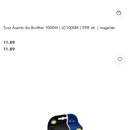
Tusz Asarto do Brother 1000M | LC1000M | 998 str. | magenta
Cena:
11.89
Cena:
11.89