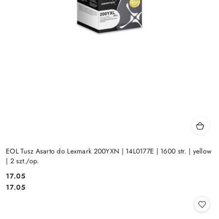
EOL Tusz Asarto do Lexmark 200YXN | 14L0177E | 1600 str. | yellow
| 2 szt./op.
Cena:
17.05
Cena:
17.05