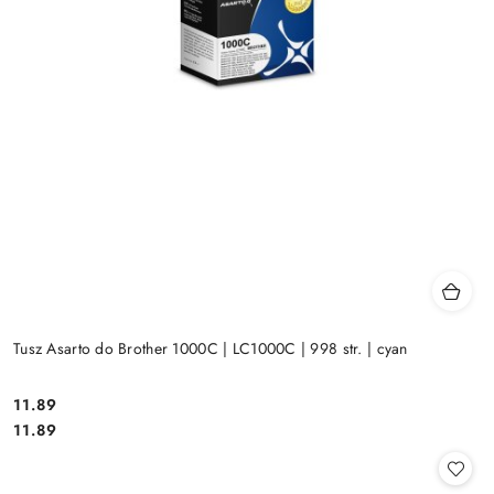
Tusz Asarto do Brother 1000C | LC1000C | 998 str. | cyan
Cena:
11.89
Cena:
11.89