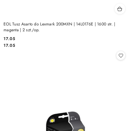
EOL Tusz Asarto do Lexmark 200MXN | 14L0176E | 1600 str. |
magenta | 2 szt./op.
Cena:
17.05
Cena:
17.05