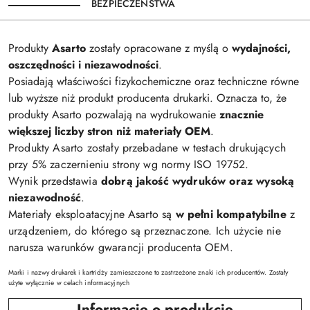
BEZPIECZEŃSTWA
Produkty
Asarto
zostały opracowane z myślą o
wydajności,
oszczędności i niezawodności
.
Posiadają właściwości fizykochemiczne oraz techniczne równe
lub wyższe niż produkt producenta drukarki. Oznacza to, że
produkty Asarto pozwalają na wydrukowanie
znacznie
większej liczby stron niż materiały OEM
.
Produkty Asarto zostały przebadane w testach drukujących
przy 5% zaczernieniu strony wg normy ISO 19752.
Wynik przedstawia
dobrą jakość wydruków oraz wysoką
niezawodność
.
Materiały eksploatacyjne Asarto są
w pełni kompatybilne
z
urządzeniem, do którego są przeznaczone. Ich użycie nie
narusza warunków gwarancji producenta OEM.
Marki i nazwy drukarek i kartridży zamieszczone to zastrzeżone znaki ich producentów. Zostały
użyte wyłącznie w celach informacyjnych
Informacje o produkcie