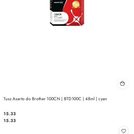
Tusz Asarto do Brother 100CN | BTD100C | 48ml | cyan
Cena:
15.33
Cena:
15.33