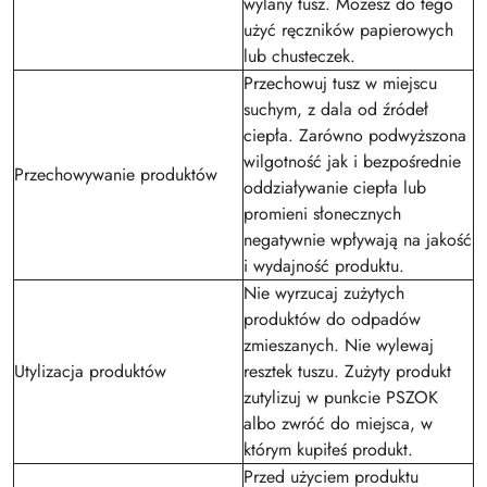
wylany tusz. Możesz do tego
użyć ręczników papierowych
lub chusteczek.
Przechowuj tusz w miejscu
suchym, z dala od źródeł
ciepła. Zarówno podwyższona
wilgotność jak i bezpośrednie
Przechowywanie produktów
oddziaływanie ciepła lub
promieni słonecznych
negatywnie wpływają na jakość
i wydajność produktu.
Nie wyrzucaj zużytych
produktów do odpadów
zmieszanych. Nie wylewaj
Utylizacja produktów
resztek tuszu. Zużyty produkt
zutylizuj w punkcie PSZOK
albo zwróć do miejsca, w
którym kupiłeś produkt.
Przed użyciem produktu