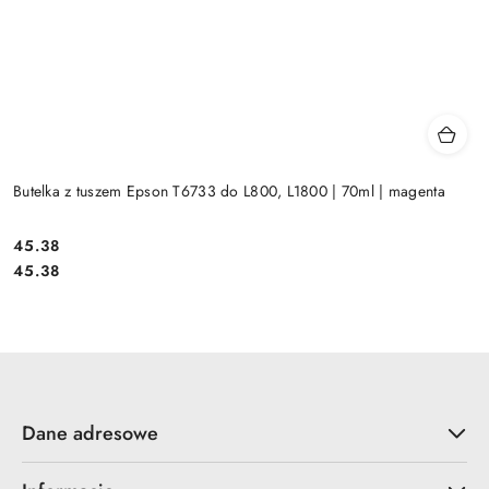
Butelka z tuszem Epson T6733 do L800, L1800 | 70ml | magenta
Cena:
45.38
Cena:
45.38
Dane adresowe