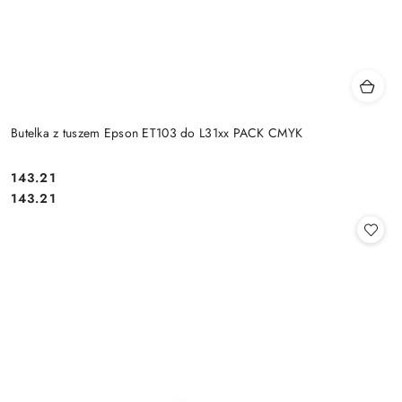
Butelka z tuszem Epson ET103 do L31xx PACK CMYK
Cena:
143.21
Cena:
143.21