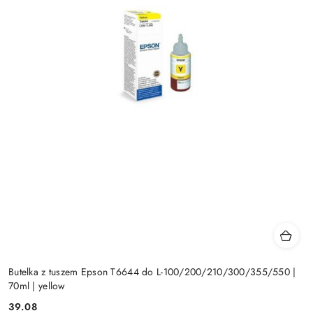
Butelka z tuszem Epson T6644 do L-100/200/210/300/355/550 |
70ml | yellow
Cena:
39.08