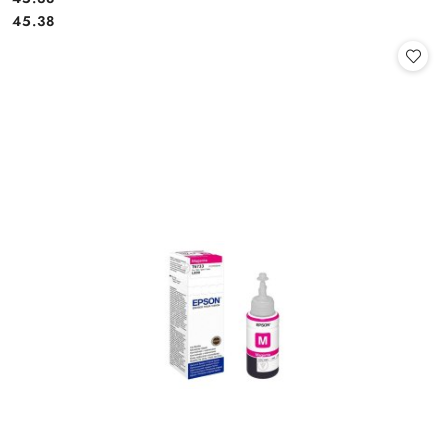
Cena:
45.38