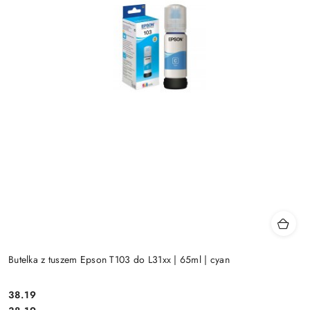
Butelka z tuszem Epson T103 do L31xx | 65ml | cyan
Cena:
38.19
Cena: