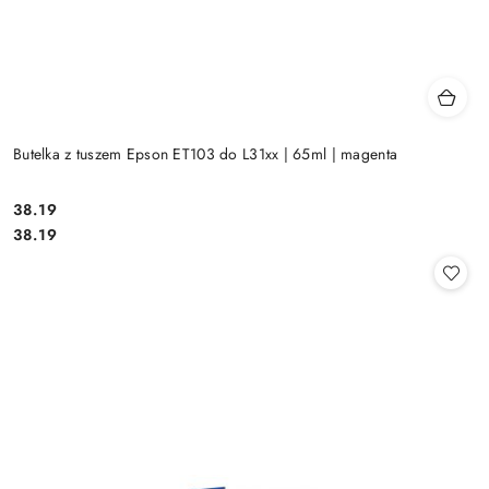
Butelka z tuszem Epson ET103 do L31xx | 65ml | magenta
Cena:
38.19
Cena:
38.19