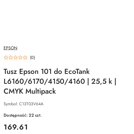
NAZWA
EPSON
PRODUCENTA:
(0)
Tusz Epson 101 do EcoTank
L6160/6170/4150/4160 | 25,5 k |
CMYK Multipack
Symbol:
C13T03V64A
Dostępność:
22
szt.
cena:
169.61