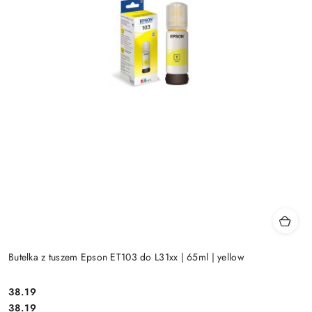
Butelka z tuszem Epson ET103 do L31xx | 65ml | yellow
Cena:
38.19
Cena:
38.19