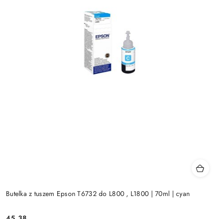
Butelka z tuszem Epson T6732 do L800 , L1800 | 70ml | cyan
Cena:
45.38