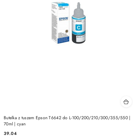
Butelka z tuszem Epson T6642 do L-100/200/210/300/355/550 |
70ml | cyan
Cena:
39.04