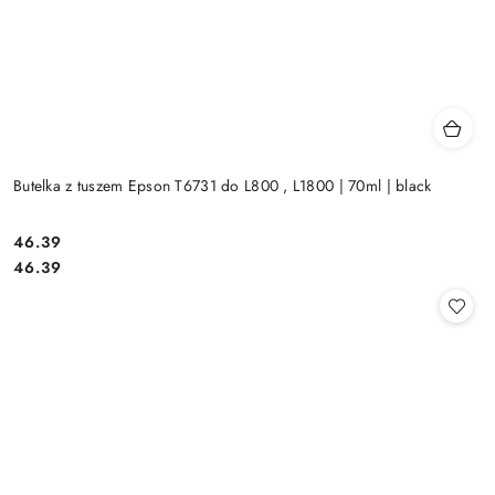
Butelka z tuszem Epson T6731 do L800 , L1800 | 70ml | black
Cena:
46.39
Cena:
46.39