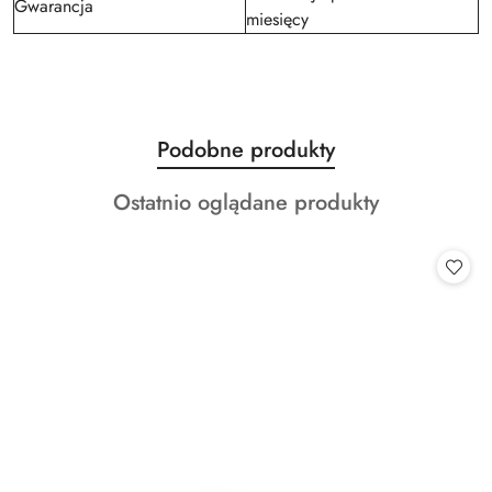
Gwarancja
miesięcy
Produkty
Podobne produkty
Pomiń karuzelę produktów
o
Produkty
Ostatnio oglądane produkty
statusie:
o
statusie: