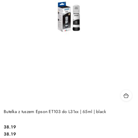
Butelka z tuszem Epson ET103 do L31xx | 65ml | black
Cena:
38.19
Cena:
38.19