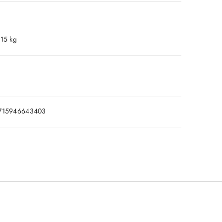
.15 kg
715946643403