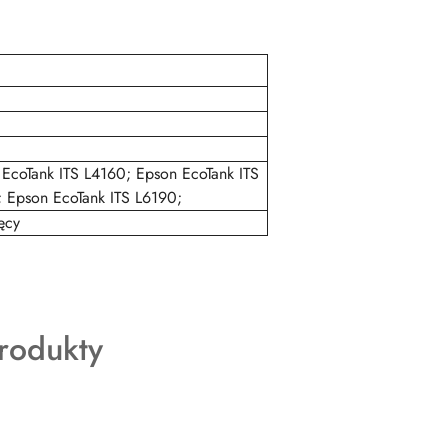
EcoTank ITS L4160; Epson EcoTank ITS
; Epson EcoTank ITS L6190;
ęcy
rodukty