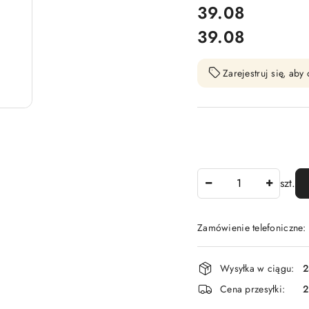
cena:
39.08
39.08
Cena:
Zarejestruj się, ab
Ilość
szt.
Zamówienie telefoniczne
Dostępność
Wysyłka w ciągu:
2
i
Cena przesyłki:
dostawa