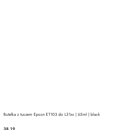
Butelka z tuszem Epson ET103 do L31xx | 65ml | black
Cena:
38.19