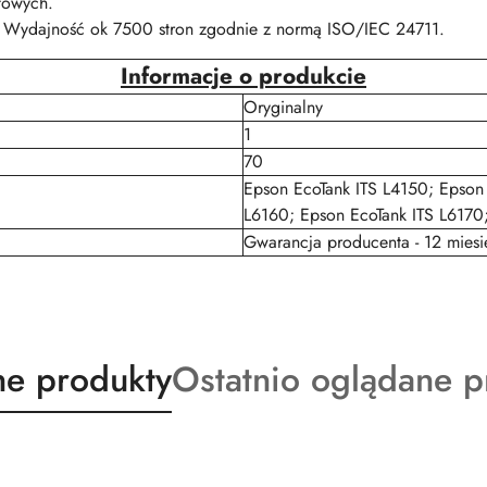
towych.
 Wydajność ok 7500 stron zgodnie z normą ISO/IEC 24711.
Informacje o produkcie
Oryginalny
1
70
Epson EcoTank ITS L4150; Epson 
L6160; Epson EcoTank ITS L6170
Gwarancja producenta - 12 miesi
ty
Produkty
e produkty
Ostatnio oglądane p
o
:
statusie: