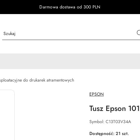
Darmowa dostawa od 300 PLN
ksploatacyjne do drukarek atramentowych
NAZWA
EPSON
PRODUCENTA:
Tusz Epson 10
Symbol:
C13T03V34A
Dostępność:
21
szt.