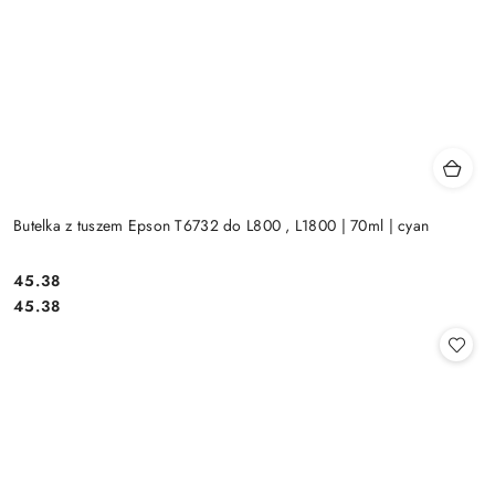
Butelka z tuszem Epson T6732 do L800 , L1800 | 70ml | cyan
Cena:
45.38
Cena:
45.38