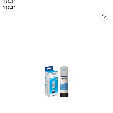
Cena:
143.21
Cena:
143.21