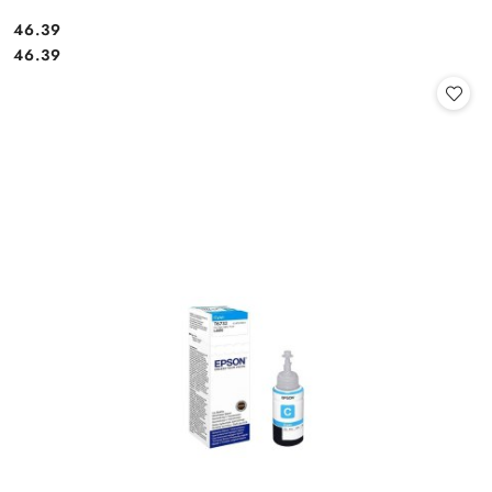
Cena:
46.39
Cena:
46.39