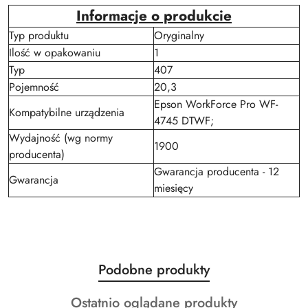
Informacje o produkcie
Typ produktu
Oryginalny
Ilość w opakowaniu
1
Typ
407
Pojemność
20,3
Epson WorkForce Pro WF-
Kompatybilne urządzenia
4745 DTWF;
Wydajność (wg normy
1900
producenta)
Gwarancja producenta - 12
Gwarancja
miesięcy
Produkty
Podobne produkty
Pomiń karuzelę produktów
o
Produkty
Ostatnio oglądane produkty
statusie: