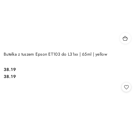
Butelka z tuszem Epson ET103 do L31xx | 65ml | yellow
Cena:
38.19
Cena:
38.19