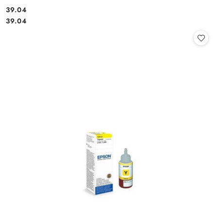
Cena:
39.04
Cena:
39.04