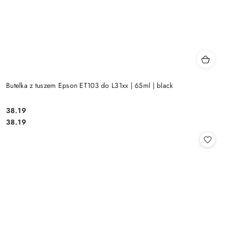
Butelka z tuszem Epson ET103 do L31xx | 65ml | black
Cena:
38.19
Cena:
38.19