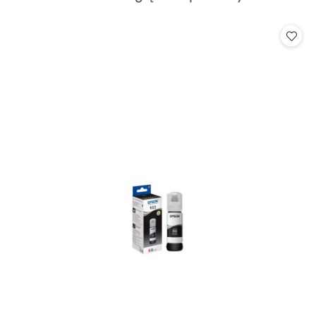
o
statusie: