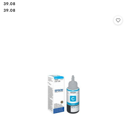
Cena:
39.08
Cena:
39.08