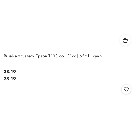
Butelka z tuszem Epson T103 do L31xx | 65ml | cyan
Cena:
38.19
Cena:
38.19