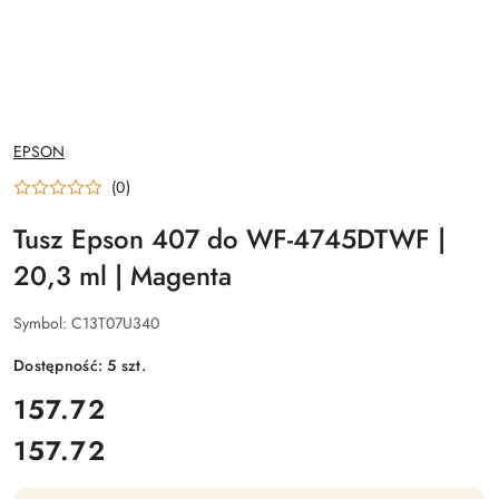
NAZWA
EPSON
PRODUCENTA:
(0)
Tusz Epson 407 do WF-4745DTWF |
20,3 ml | Magenta
Symbol:
C13T07U340
Dostępność:
5
szt.
cena:
157.72
157.72
Cena: