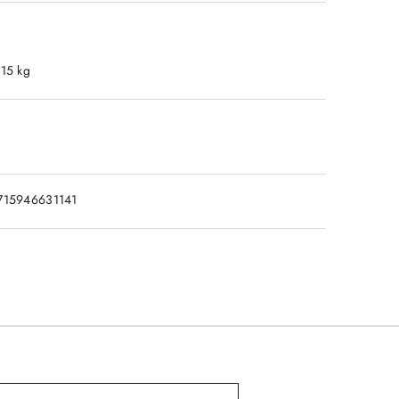
.15 kg
715946631141