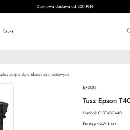
Darmowa dostawa od 300 PLN
ksploatacyjne do drukarek atramentowych
NAZWA
EPSON
PRODUCENTA:
Tusz Epson T40
Symbol:
C13T40C440
Dostępność:
1
szt.