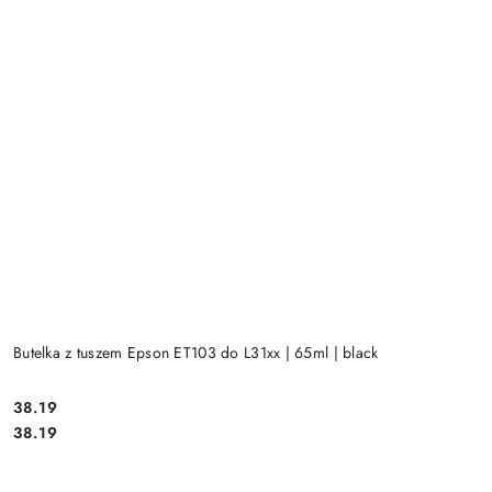
Butelka z tuszem Epson ET103 do L31xx | 65ml | black
Cena:
38.19
Cena:
38.19