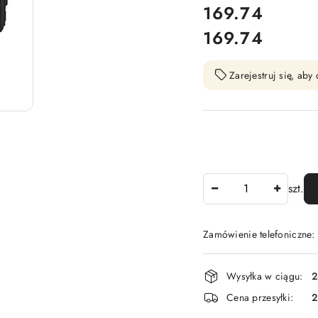
cena:
169.74
169.74
Cena:
Zarejestruj się, ab
Ilość
szt.
Zamówienie telefoniczne
Dostępność
Wysyłka w ciągu:
2
i
Cena przesyłki:
dostawa