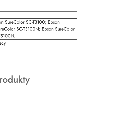
on SureColor SC-T3100; Epson
reColor SC-T3100N; Epson SureColor
T5100N;
ęcy
rodukty