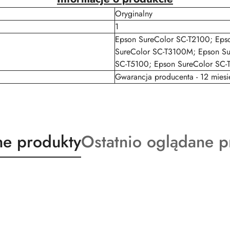
Oryginalny
1
Epson SureColor SC-T2100; Eps
SureColor SC-T3100M; Epson Su
SC-T5100; Epson SureColor SC-
Gwarancja producenta - 12 miesi
ty
Produkty
e produkty
Ostatnio oglądane p
o
:
statusie: