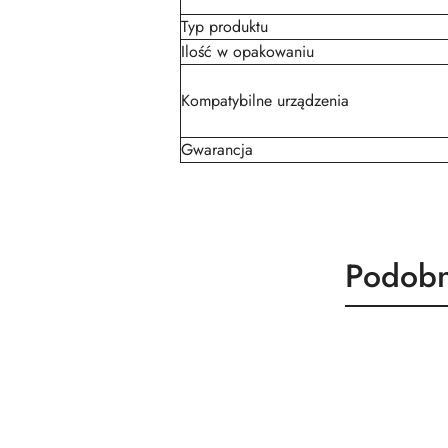
Typ produktu
Ilość w opakowaniu
Kompatybilne urządzenia
Gwarancja
Produk
Podobn
Pomiń karuzelę produktów
o
statusie