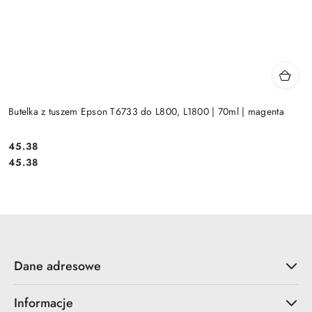
Butelka z tuszem Epson T6733 do L800, L1800 | 70ml | magenta
Cena:
45.38
Cena:
45.38
Dane adresowe
Informacje