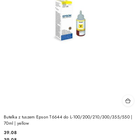
Butelka z tuszem Epson T6644 do L-100/200/210/300/355/550 |
70ml | yellow
Cena:
39.08
Cena:
39.08