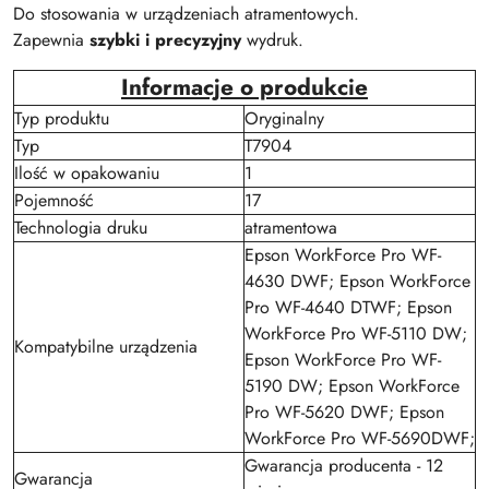
Do stosowania w urządzeniach atramentowych.
Zapewnia
szybki i precyzyjny
wydruk.
Informacje o produkcie
Typ produktu
Oryginalny
Typ
T7904
Ilość w opakowaniu
1
Pojemność
17
Technologia druku
atramentowa
Epson WorkForce Pro WF-
4630 DWF; Epson WorkForce
Pro WF-4640 DTWF; Epson
WorkForce Pro WF-5110 DW;
Kompatybilne urządzenia
Epson WorkForce Pro WF-
5190 DW; Epson WorkForce
Pro WF-5620 DWF; Epson
WorkForce Pro WF-5690DWF;
Gwarancja producenta - 12
Gwarancja