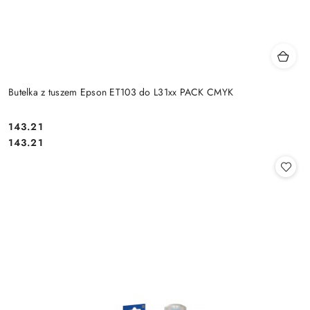
Butelka z tuszem Epson ET103 do L31xx PACK CMYK
Cena:
143.21
Cena:
143.21