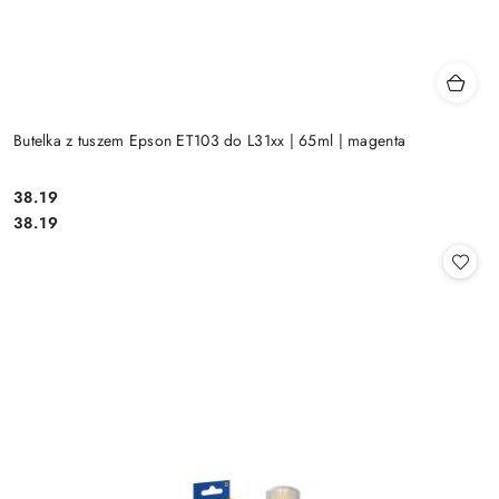
Butelka z tuszem Epson ET103 do L31xx | 65ml | magenta
Cena:
38.19
Cena:
38.19