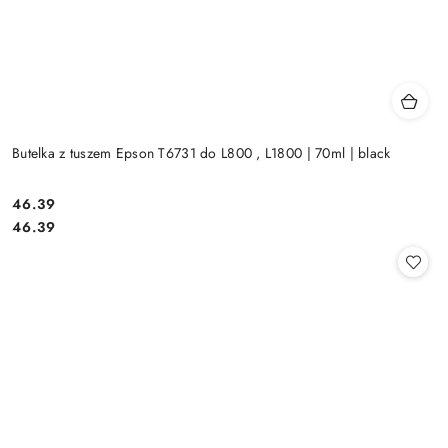
Butelka z tuszem Epson T6731 do L800 , L1800 | 70ml | black
Cena:
46.39
Cena:
46.39