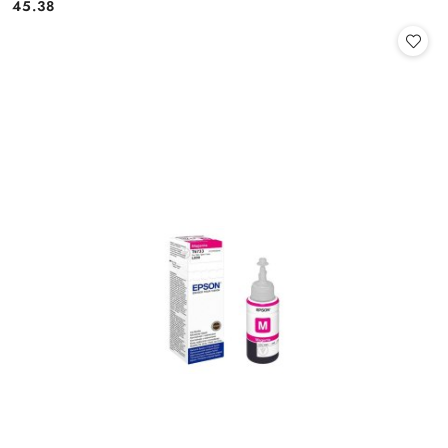
Cena:
45.38