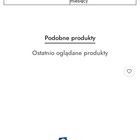
miesięcy
Produkty
Podobne produkty
Pomiń karuzelę produktów
o
Produkty
Ostatnio oglądane produkty
statusie:
o
statusie: