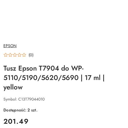
NAZWA
EPSON
PRODUCENTA:
(0)
Tusz Epson T7904 do WP-
5110/5190/5620/5690 | 17 ml |
yellow
Symbol:
C13T79044010
Dostępność:
2
szt.
cena:
201.49