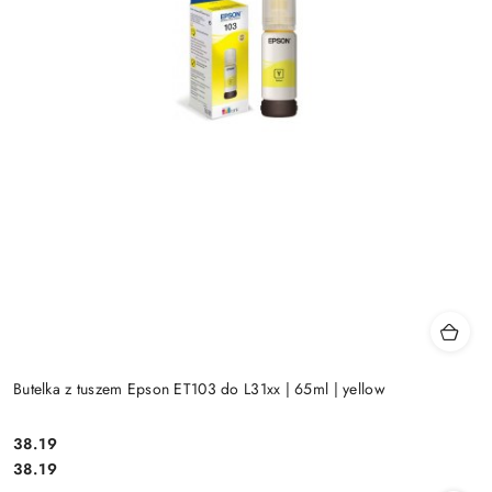
Butelka z tuszem Epson ET103 do L31xx | 65ml | yellow
Cena:
38.19
Cena:
38.19