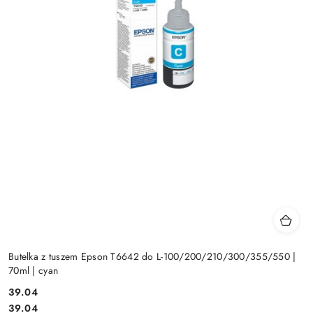
Butelka z tuszem Epson T6642 do L-100/200/210/300/355/550 |
70ml | cyan
Cena:
39.04
Cena:
39.04