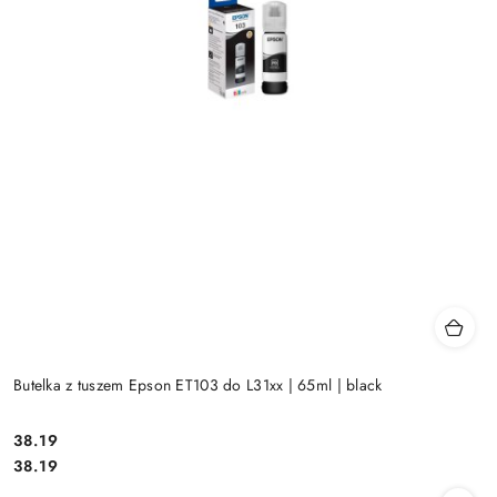
Butelka z tuszem Epson ET103 do L31xx | 65ml | black
Cena:
38.19
Cena:
38.19