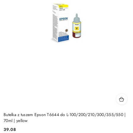
Butelka z tuszem Epson T6644 do L-100/200/210/300/355/550 |
70ml | yellow
Cena:
39.08