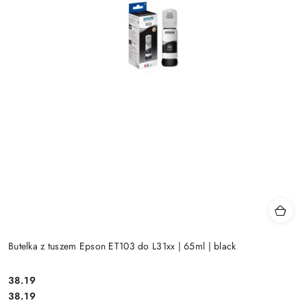
Butelka z tuszem Epson ET103 do L31xx | 65ml | black
Cena:
38.19
Cena:
38.19