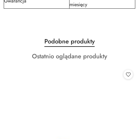
Gwarancja
miesięcy
Produkty
Podobne produkty
Pomiń karuzelę produktów
o
Produkty
Ostatnio oglądane produkty
statusie:
o
statusie: