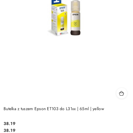
Butelka z tuszem Epson ET103 do L31xx | 65ml | yellow
Cena:
38.19
Cena:
38.19