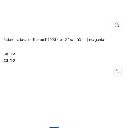
Butelka z tuszem Epson ET103 do L31xx | 65ml | magenta
Cena:
38.19
Cena:
38.19