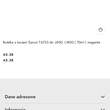
Butelka z tuszem Epson T6733 do L800, L1800 | 70ml | magenta
Cena:
45.38
Cena:
45.38
Dane adresowe
Informacje