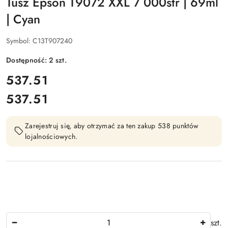
Tusz Epson T9072 XXL 7 000str | 69ml
| Cyan
Symbol:
C13T907240
Dostępność:
2
szt.
cena:
537.51
537.51
Cena:
Zarejestruj się, aby otrzymać za ten zakup 538 punktów
lojalnościowych.
Ilość
szt.