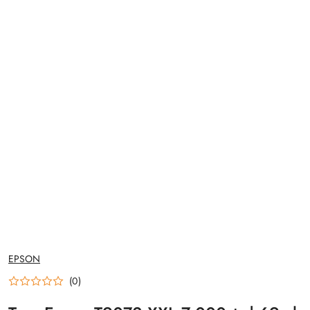
NAZWA
EPSON
PRODUCENTA:
(0)