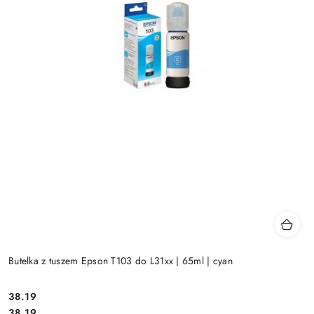
Butelka z tuszem Epson T103 do L31xx | 65ml | cyan
Cena:
38.19
Cena:
38.19