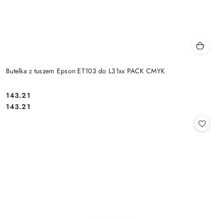
Butelka z tuszem Epson ET103 do L31xx PACK CMYK
Cena:
143.21
Cena:
143.21