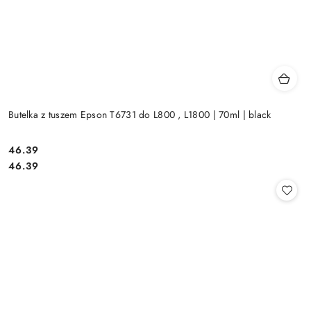
Butelka z tuszem Epson T6731 do L800 , L1800 | 70ml | black
Cena:
46.39
Cena:
46.39