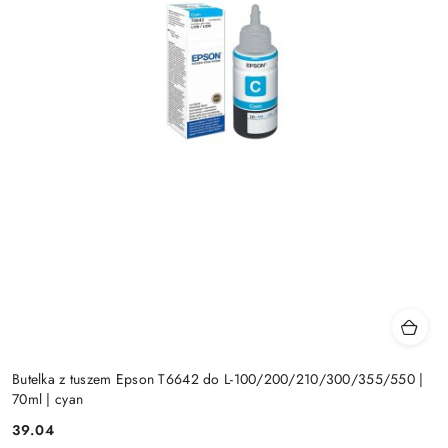
Butelka z tuszem Epson T6642 do L-100/200/210/300/355/550 |
70ml | cyan
Cena:
39.04